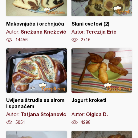
Makovnjača i orehnjača
Slani cvetovi (2)
Snežana Knežević
Terezija Erić
Autor:
Autor:
14456
2716
Uvijena štrudla sa sirom
Jogurt kroketi
i spanaćem
Tatjana Stojanovic
Olgica D.
Autor:
Autor:
5051
4298