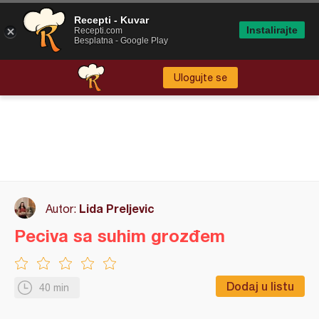
Recepti - Kuvar
Instalirajte
Recepti.com
Besplatna - Google Play
Ulogujte se
Lida Preljevic
Autor:
Peciva sa suhim grozđem
Dodaj u listu
40 min