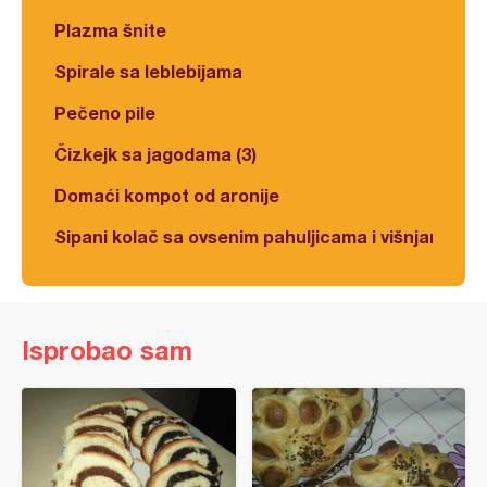
Plazma šnite
Spirale sa leblebijama
Pečeno pile
Čizkejk sa jagodama (3)
Domaći kompot od aronije
Sipani kolač sa ovsenim pahuljicama i višnjama
Isprobao sam