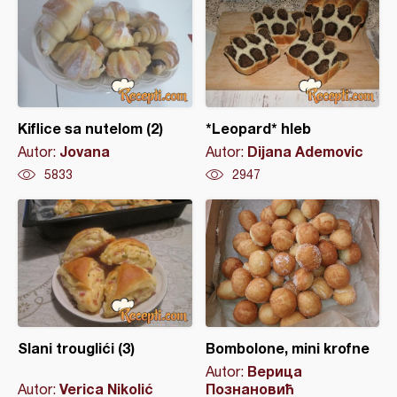
Kiflice sa nutelom (2)
*Leopard* hleb
Jovana
Dijana Ademovic
Autor:
Autor:
5833
2947
Slani trouglići (3)
Bombolone, mini krofne
Верица
Autor:
Verica Nikolić
Познановић
Autor: