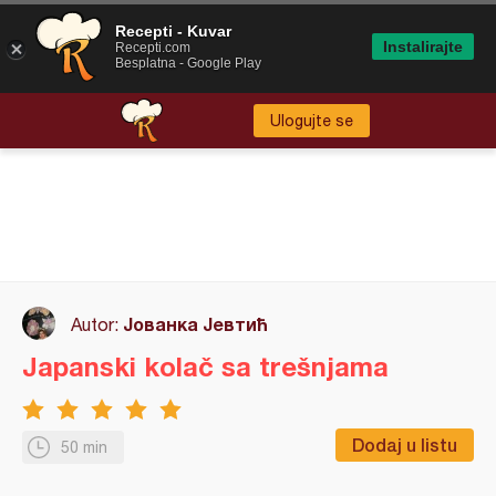
Recepti - Kuvar
Instalirajte
Recepti.com
Besplatna - Google Play
Ulogujte se
Јованка Јевтић
Autor:
Japanski kolač sa trešnjama
Dodaj u listu
50 min