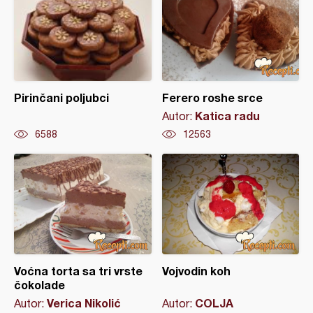
Pirinčani poljubci
Ferero roshe srce
Katica radu
Autor:
6588
12563
Voćna torta sa tri vrste
Vojvodin koh
čokolade
Verica Nikolić
COLJA
Autor:
Autor: