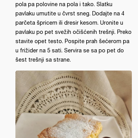
pola pa polovine na pola i tako. Slatku
pavlaku umutite u čvrst sneg. Dodajte na 4
parčeta špricem ili dresir kesom. Uronite u
pavlaku po pet svežih očišćenih trešnji. Preko
stavite opet testo. Pospite prah šećerom pa
u frižider na 5 sati. Servira se sa po pet do
šest trešnji sa strane.