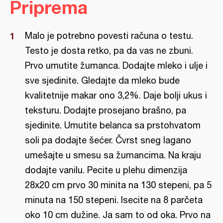
Priprema
Malo je potrebno povesti računa o testu.
Testo je dosta retko, pa da vas ne zbuni.
Prvo umutite žumanca. Dodajte mleko i ulje i
sve sjedinite. Gledajte da mleko bude
kvalitetnije makar ono 3,2%. Daje bolji ukus i
teksturu. Dodajte prosejano brašno, pa
sjedinite. Umutite belanca sa prstohvatom
soli pa dodajte šećer. Čvrst sneg lagano
umešajte u smesu sa žumancima. Na kraju
dodajte vanilu. Pecite u plehu dimenzija
28x20 cm prvo 30 minita na 130 stepeni, pa 5
minuta na 150 stepeni. Isecite na 8 parčeta
oko 10 cm dužine. Ja sam to od oka. Prvo na