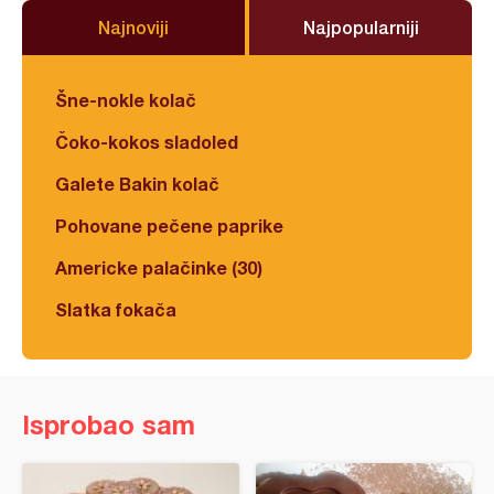
Najnoviji
Najpopularniji
Šne-nokle kolač
Čoko-kokos sladoled
Galete Bakin kolač
Pohovane pečene paprike
Americke palačinke (30)
Slatka fokača
Isprobao sam