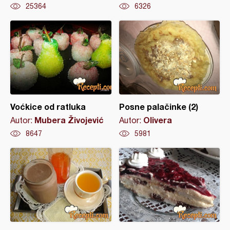
25364
6326
Voćkice od ratluka
Posne palačinke (2)
Mubera Živojević
Olivera
Autor:
Autor:
8647
5981