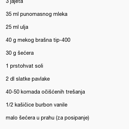
3 jajeta
35 ml punomasnog mleka
25 ml ulja
40 g mekog brašna tip-400
30 g šećera
1 prstohvat soli
2 dl slatke pavlake
40-50 komada očišćenih trešanja
1/2 kašičice burbon vanile
malo šećera u prahu (za posipanje)