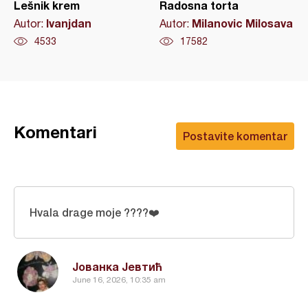
Lešnik krem
Radosna torta
Ivanjdan
Milanovic Milosava
Autor:
Autor:
4533
17582
Komentari
Postavite komentar
Hvala drage moje ????❤️
Јованка Јевтић
June 16, 2026, 10:35 am