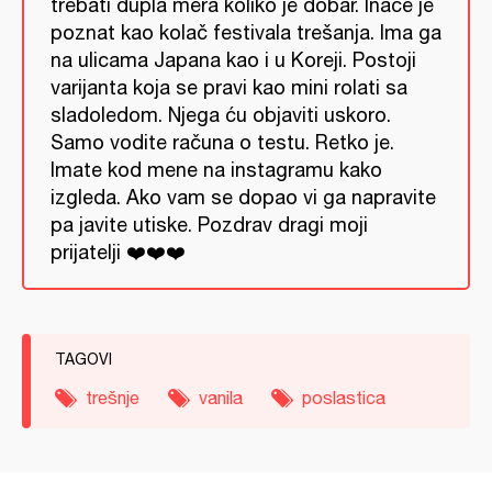
trebati dupla mera koliko je dobar. Inače je
poznat kao kolač festivala trešanja. Ima ga
na ulicama Japana kao i u Koreji. Postoji
varijanta koja se pravi kao mini rolati sa
sladoledom. Njega ću objaviti uskoro.
Samo vodite računa o testu. Retko je.
Imate kod mene na instagramu kako
izgleda. Ako vam se dopao vi ga napravite
pa javite utiske. Pozdrav dragi moji
prijatelji ❤️❤️❤️
TAGOVI
trešnje
vanila
poslastica