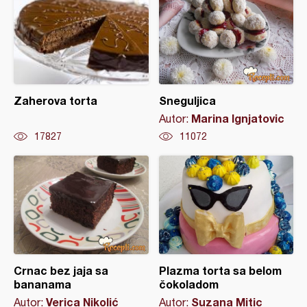
Zaherova torta
Sneguljica
Marina Ignjatovic
Autor:
17827
11072
Crnac bez jaja sa
Plazma torta sa belom
bananama
čokoladom
Verica Nikolić
Suzana Mitic
Autor:
Autor: