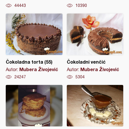
44443
10390
Čokoladna torta (55)
Čokoladni venčić
Mubera Živojević
Mubera Živojević
Autor:
Autor:
24247
5304