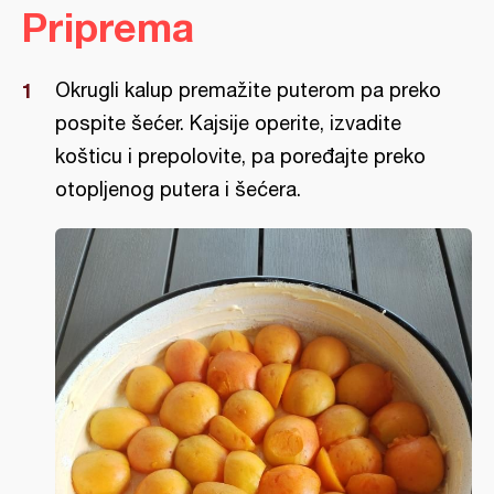
Priprema
Okrugli kalup premažite puterom pa preko
pospite šećer. Kajsije operite, izvadite
košticu i prepolovite, pa poređajte preko
otopljenog putera i šećera.