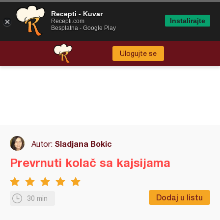
Recepti - Kuvar
Instalirajte
Recepti.com
Besplatna - Google Play
Ulogujte se
Sladjana Bokic
Autor:
Prevrnuti kolač sa kajsijama
Dodaj u listu
30 min