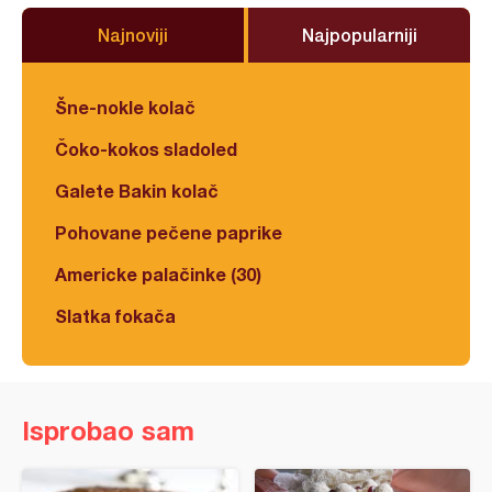
Najnoviji
Najpopularniji
Šne-nokle kolač
Čoko-kokos sladoled
Galete Bakin kolač
Pohovane pečene paprike
Americke palačinke (30)
Slatka fokača
Isprobao sam