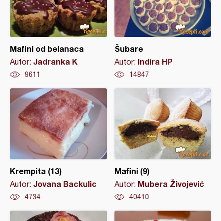
Mafini od belanaca
Šubare
Jadranka K
Indira HP
Autor:
Autor:
9611
14847
Krempita (13)
Mafini (9)
Jovana Backulic
Mubera Živojević
Autor:
Autor:
4734
40410