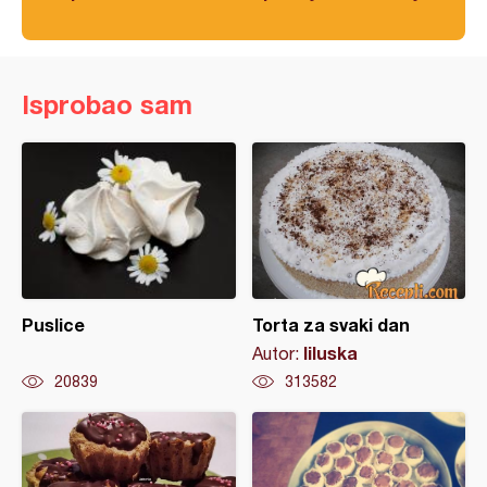
Isprobao sam
Puslice
Torta za svaki dan
liluska
Autor:
20839
313582