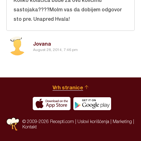
sastojaka????Molm vas da dobijem odgovor
sto pre. Unapred Hvala!
Jovana
August 28, 2014, 7:46 pm
Vrh stranice
© 2009-2026 Recepti.com |
Uslovi korišćenja
|
Marketing
|
Kontakt