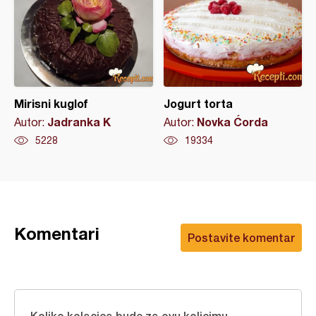
Mirisni kuglof
Jogurt torta
Jadranka K
Novka Ćorda
Autor:
Autor:
5228
19334
Komentari
Postavite komentar
Koliko kolacica bude za ovu kolicimu