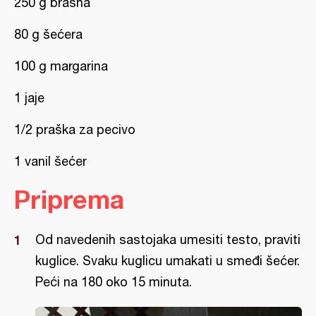
250 g brašna
80 g šećera
100 g margarina
1 jaje
1/2 praška za pecivo
1 vanil šećer
Priprema
Od navedenih sastojaka umesiti testo, praviti
kuglice. Svaku kuglicu umakati u smeđi šećer.
Peći na 180 oko 15 minuta.