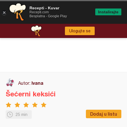
Recepti - Kuvar
Instalirajte
Recepti.com
Besplatna - Google Play
Ulogujte se
Ivana
Autor:
Šećerni keksići
Dodaj u listu
25 min