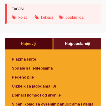
TAGOVI
kolači
keksici
poslastica
Najnoviji
Najpopularniji
Plazma šnite
Spirale sa leblebijama
Pečeno pile
Čizkejk sa jagodama (3)
Domaći kompot od aronije
Sipani kolač sa ovsenim pahuljicama i višnjama