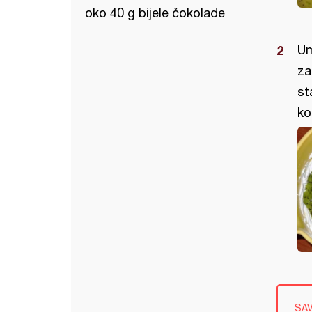
oko 40 g bijele čokolade
Um
za
st
ko
SA