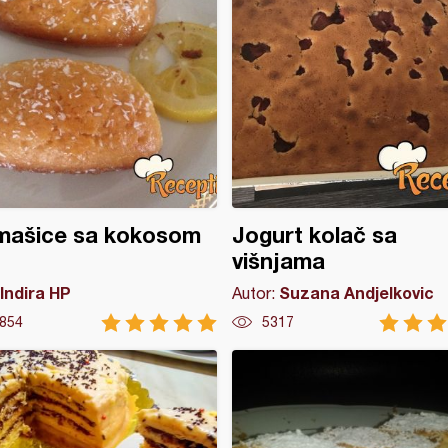
mašice sa kokosom
Jogurt kolač sa
višnjama
Indira HP
Suzana Andjelkovic
Autor:
854
5317