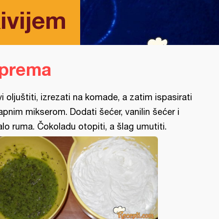
ivijem
iprema
vi oljuštiti, izrezati na komade, a zatim ispasirati
apnim mikserom. Dodati šećer, vanilin šećer i
lo ruma. Čokoladu otopiti, a šlag umutiti.