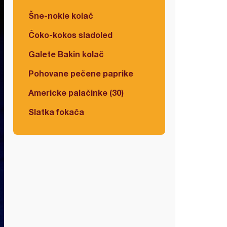
Šne-nokle kolač
Čoko-kokos sladoled
Galete Bakin kolač
Pohovane pečene paprike
Americke palačinke (30)
Slatka fokača