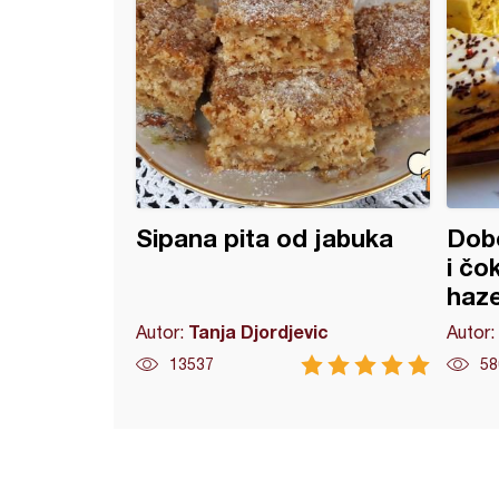
Sipana pita od jabuka
Dobo
i čo
haze
Tanja Djordjevic
Autor:
Autor:
13537
58