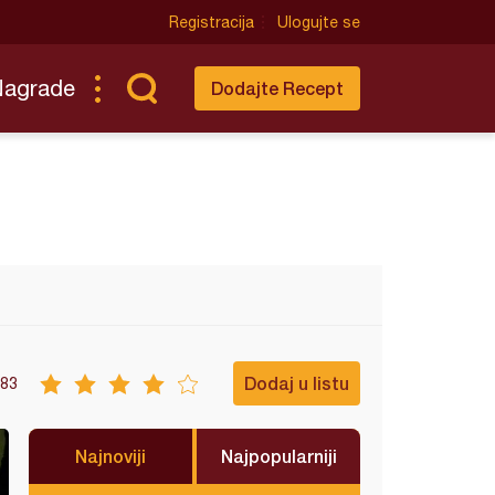
Registracija
Ulogujte se
Nagrade
Dodajte Recept
Dodaj u listu
83
Najnoviji
Najpopularniji