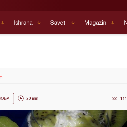
Ishrana
Saveti
Magazin
em
OBA
20 min
111