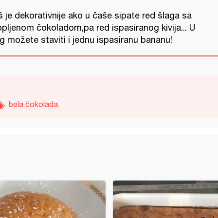
 je dekorativnije ako u čaše sipate red šlaga sa
opljenom čokoladom,pa red ispasiranog kivija... U
g možete staviti i jednu ispasiranu bananu!
bela čokolada