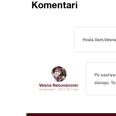
Komentari
Hvala Vam,Vesna
Po sastavu
slucaju. T
Vesna Nesovanovic
November 7, 2012, 9:17 pm