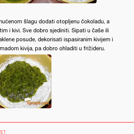
ućenom šlagu dodati otopljenu čokoladu, a
tim i kivi. Sve dobro sjediniti. Sipati u čaše ili
aklene posude, dekorisati ispasiranim kivijem i
madom kivija, pa dobro ohladiti u frižideru.
VET