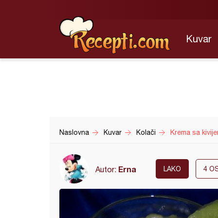
Kuvar
Naslovna
Kuvar
Kolači
Krema sa kivij
Erna
Autor:
LAKO
4
OS