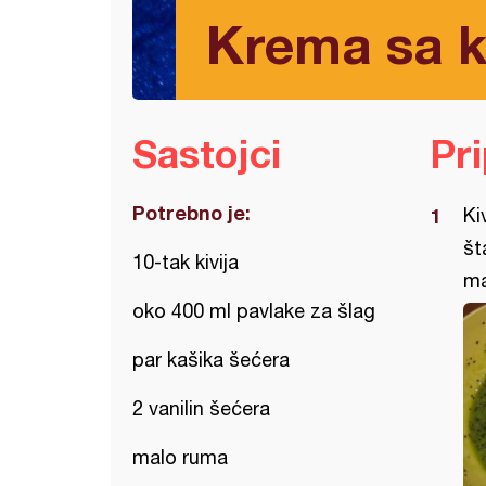
Krema sa k
Sastojci
Pr
Potrebno je:
Ki
št
10-tak kivija
ma
oko 400 ml pavlake za šlag
par kašika šećera
2 vanilin šećera
malo ruma