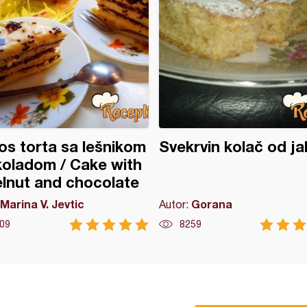
s torta sa lešnikom
Svekrvin kolač od j
koladom / Cake with
lnut and chocolate
Marina V. Jevtic
Gorana
Autor:
09
8259