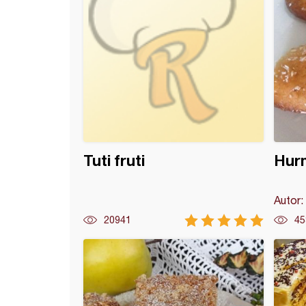
Tuti fruti
Hur
Autor:
20941
45
da (5)