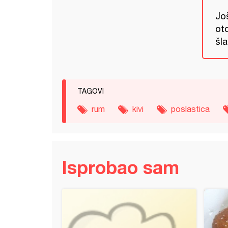
Još
ot
šla
TAGOVI
rum
kivi
poslastica
Isprobao sam
e sa kikirikijem i kafom