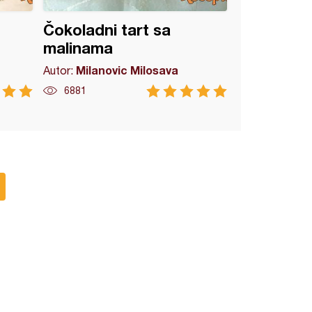
Čokoladni tart sa
malinama
Milanovic Milosava
Autor:
6881