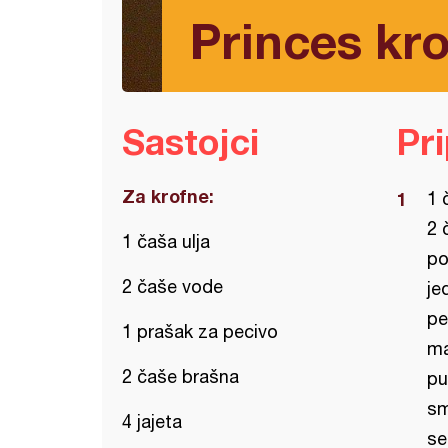
Princes kr
Sastojci
Pr
Za krofne:
1 
2 
1 čaša ulja
po
2 čaše vode
je
pe
1 prašak za pecivo
ma
2 čaše brašna
pu
sm
4 jajeta
se