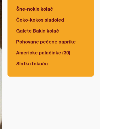
Šne-nokle kolač
Čoko-kokos sladoled
Galete Bakin kolač
Pohovane pečene paprike
Americke palačinke (30)
Slatka fokača