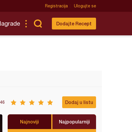
Registracija
Ulogujte se
Nagrade
Dodajte Recept
Dodaj u listu
46
Najnoviji
Najpopularniji