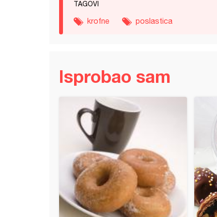
TAGOVI
krofne
poslastica
Isprobao sam
adna torta (55)