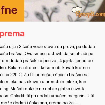
ofne
iprema
čašu ulja i 2 čaše vode staviti da provri, pa dodati
čaše brašna. Ovu smesu ostaviti da se ohladi pa
tom dodati prašak za pecivo i 4 jajeta, jedno po
dno. Rukama ili dresir kesom oblikovati krofne i
ći na 220 C. Za fil: pomešati šećer i brašno sa
lo mleka pa zakuvati u preostalo mleko, kao
ding. Mešati dok se ne dobije glatka i svrsta
esa. Ohladiti fil pa dodati umućen margarin. U fil
 može dodati i čokolada, arome po želji...