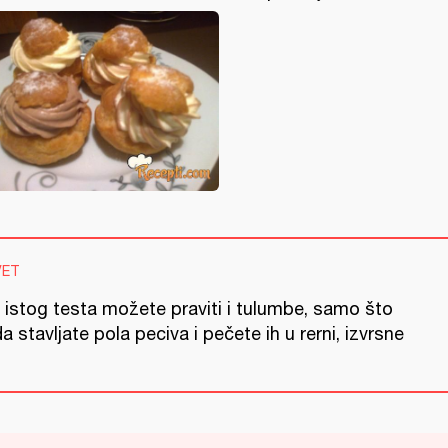
VET
 istog testa možete praviti i tulumbe, samo što
a stavljate pola peciva i pečete ih u rerni, izvrsne