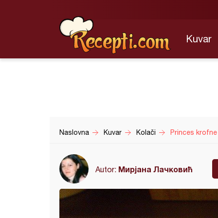
Kuvar
Naslovna
Kuvar
Kolači
Princes krofne
Мирјана Лачковић
Autor: