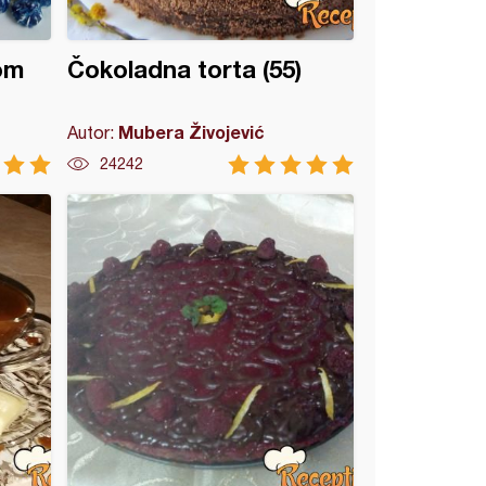
om
Čokoladna torta (55)
Mubera Živojević
Autor:
24242