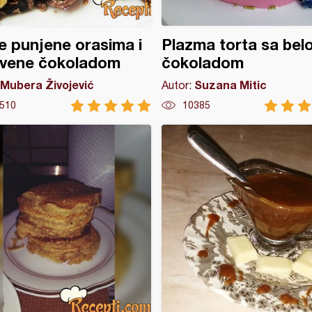
 punjene orasima i
Plazma torta sa bel
ivene čokoladom
čokoladom
Mubera Živojević
Suzana Mitic
Autor:
510
10385