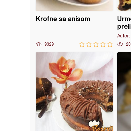
Krofne sa anisom
Urme
prel
Autor:
9329
20
adni tart sa malinama