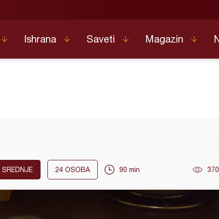
Ishrana
Saveti
Magazin
SREDNJE
24
OSOBA
90 min
370