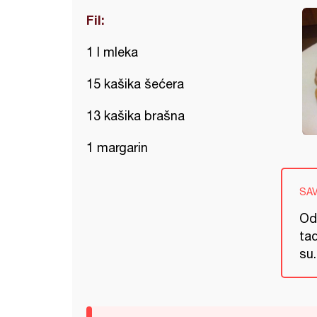
Fil:
1 l mleka
15 kašika šećera
13 kašika brašna
1 margarin
SA
Od
tad
su.