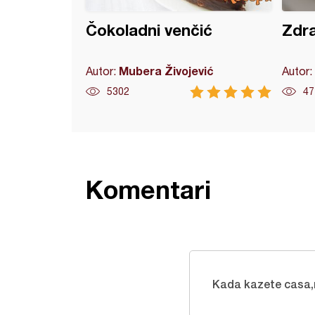
Čokoladni venčić
Zdra
Mubera Živojević
Autor:
Autor:
5302
47
Komentari
Kada kazete casa,na