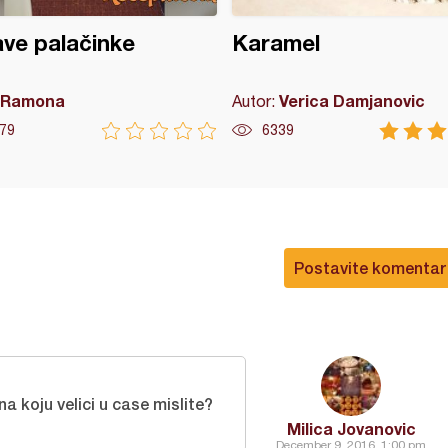
ve palačinke
Karamel
Ramona
Verica Damjanovic
Autor:
79
6339
Postavite komentar
 koju velici u case mislite?
Milica Jovanovic
December 9, 2016, 1:00 pm