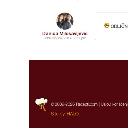
ODLIČNE
Danica Milosavljević
February 24, 2014, 7:31 pm
© 2009-2026 Recepti.com |
Uslovi korišćen
Site by:
HALO