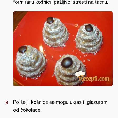
formiranu košnicu pažljivo istresti na tacnu.
Po želji, košnice se mogu ukrasiti glazurom
od čokolade.