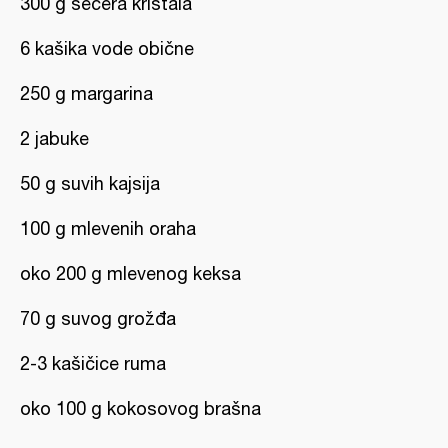
300 g šećera kristala
6 kašika vode obične
250 g margarina
2 jabuke
50 g suvih kajsija
100 g mlevenih oraha
oko 200 g mlevenog keksa
70 g suvog grožđa
2-3 kašičice ruma
oko 100 g kokosovog brašna