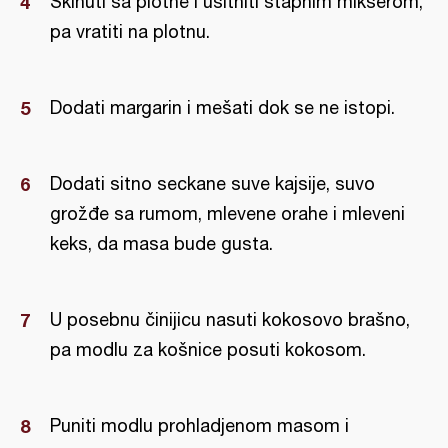
Skinuti sa plotne i usitniti štapnim mikserom,
pa vratiti na plotnu.
Dodati margarin i mešati dok se ne istopi.
Dodati sitno seckane suve kajsije, suvo
grožđe sa rumom, mlevene orahe i mleveni
keks, da masa bude gusta.
U posebnu činijicu nasuti kokosovo brašno,
pa modlu za košnice posuti kokosom.
Puniti modlu prohladjenom masom i