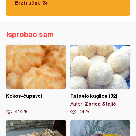
Brzi ručak (3)
Isprobao sam
Kokos-čupavci
Rafaelo kuglice (32)
Zorica Stajić
Autor:
41426
4425