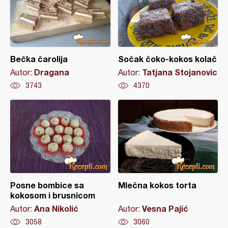
Bečka čarolija
Sočak čoko-kokos kolač
Dragana
Tatjana Stojanovic
Autor:
Autor:
3743
4370
Posne bombice sa
Mlečna kokos torta
kokosom i brusnicom
Ana Nikolić
Vesna Pajić
Autor:
Autor:
3058
3060