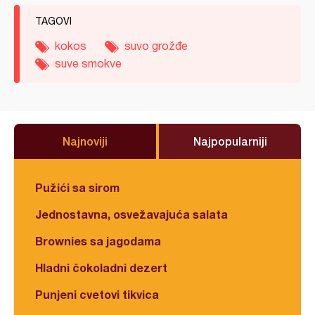
TAGOVI
kokos
suvo grožđe
suve smokve
Najnoviji
Najpopularniji
Pužići sa sirom
Jednostavna, osvežavajuća salata
Brownies sa jagodama
Hladni čokoladni dezert
Punjeni cvetovi tikvica