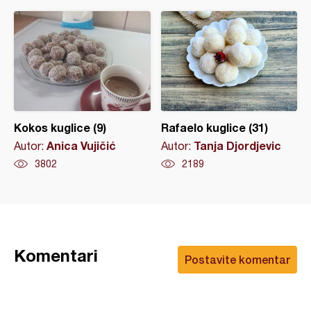
Kokos kuglice (9)
Rafaelo kuglice (31)
Anica Vujičić
Tanja Djordjevic
Autor:
Autor:
3802
2189
Komentari
Postavite komentar