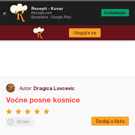
Recepti - Kuvar
Instalirajte
Recepti.com
Besplatna - Google Play
Ulogujte se
Dragica Lovcevic
Autor:
Voćne posne kosnice
Dodaj u listu
50 min