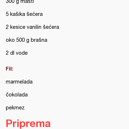
300 g masti
5 kašika šećera
2 kesice vanilin šećera
oko 500 g brašna
2 dl vode
Fil:
marmelada
čokolada
pekmez
Priprema