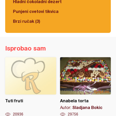
Hladni čokoladni dezert
Punjeni cvetovi tikvica
Brzi ručak (3)
Isprobao sam
Tuti fruti
Anabela torta
Sladjana Bokic
Autor:
20936
29756