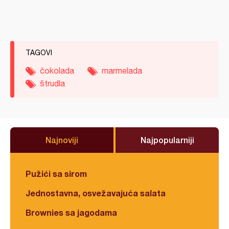
TAGOVI
čokolada
marmelada
štrudla
Najnoviji
Najpopularniji
Pužići sa sirom
Jednostavna, osvežavajuća salata
Brownies sa jagodama