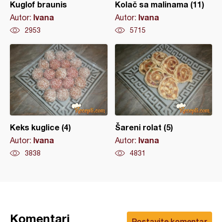
Kuglof braunis
Kolač sa malinama (11)
Ivana
Ivana
Autor:
Autor:
2953
5715
Keks kuglice (4)
Šareni rolat (5)
Ivana
Ivana
Autor:
Autor:
3838
4831
Komentari
Postavite komentar