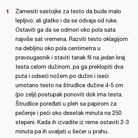
Zamesiti sastojke za testo da bude malo
lepljivo, ali glatko i da se odvaja od ruke.
Ostaviti ga da se odmori oko pola sata
najviše sat vremena. Razviti testo oklagijom
na debljinu oko pola centimetra u
pravougaonik i staviti tanak fil na jedan kraj
testa celom dužinom, pa ga preklopiti dva
puta i odseći nožem po dužini i iseći
umotano testo na štrudlice dužine 4-5 cm
(po zelji) postupak ponoviti dok ima testa.
Štrudlice poređati u pleh sa papirom za
pečenje i peći oko desetak minuta na 250
stepeni. Kada ih izvadite iz rerne ostaviti 2-3
minuta pa ih uvaljati u šećer u prahu.