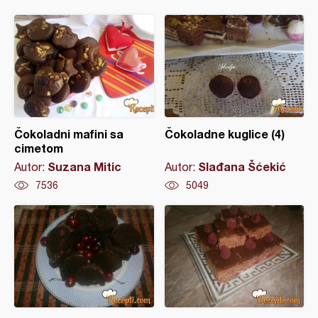
Čokoladni mafini sa
Čokoladne kuglice (4)
cimetom
Suzana Mitic
Slađana Šćekić
Autor:
Autor:
7536
5049