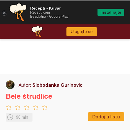
Recepti - Kuvar
Instalirajte
Recepti.com
Besplatna - Google Play
Ulogujte se
Slobodanka Gurinovic
Autor:
Bele štrudlice
Dodaj u listu
90 min