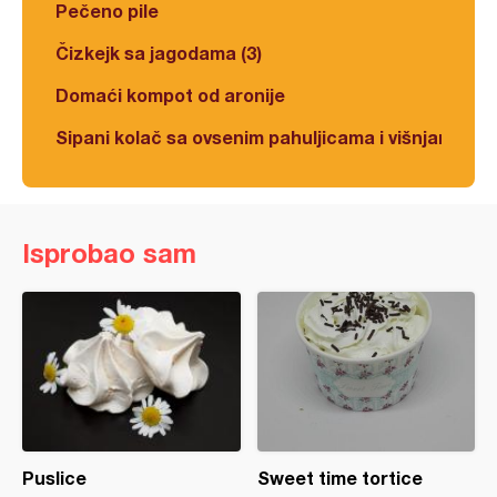
Pečeno pile
Čizkejk sa jagodama (3)
Domaći kompot od aronije
Sipani kolač sa ovsenim pahuljicama i višnjama
Isprobao sam
Puslice
Sweet time tortice