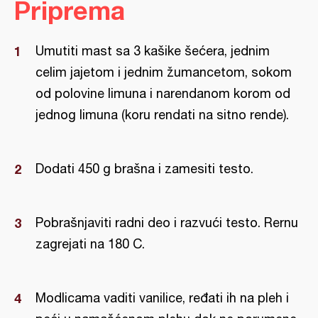
Priprema
Umutiti mast sa 3 kašike šećera, jednim
celim jajetom i jednim žumancetom, sokom
od polovine limuna i narendanom korom od
jednog limuna (koru rendati na sitno rende).
Dodati 450 g brašna i zamesiti testo.
Pobrašnjaviti radni deo i razvući testo. Rernu
zagrejati na 180 C.
Modlicama vaditi vanilice, ređati ih na pleh i