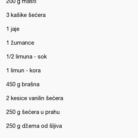
200 g masti
3 kašike šećera
1 jaje
1 žumance
1/2 limuna - sok
1 limun - kora
450 g brašna
2 kesice vanilin šećera
250 g šećera u prahu
250 g džema od šljiva