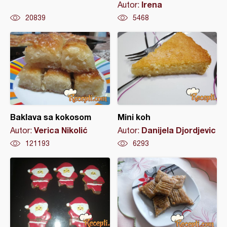
Irena
Autor:
20839
5468
Baklava sa kokosom
Mini koh
Verica Nikolić
Danijela Djordjevic
Autor:
Autor:
121193
6293