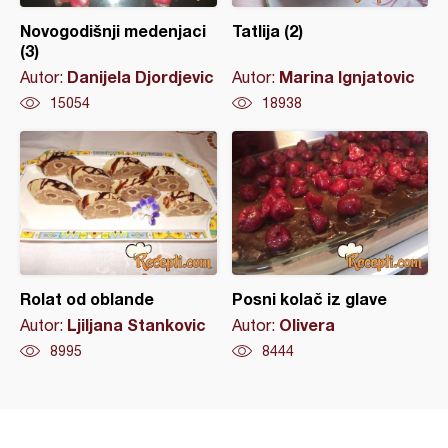
Novogodišnji medenjaci
Tatlija (2)
(3)
Danijela Djordjevic
Marina Ignjatovic
Autor:
Autor:
15054
18938
Rolat od oblande
Posni kolač iz glave
Ljiljana Stankovic
Olivera
Autor:
Autor:
8995
8444