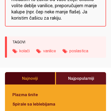
volite deblje vanilice, preporučujem manje
kalupe (npr. čep neke manje flaše). Ja
koristim čašicu za rakiju.
TAGOVI
kolači
vanilice
poslastica
Najnoviji
Najpopularniji
Plazma šnite
Spirale sa leblebijama