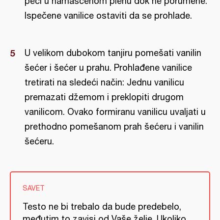
peći u namašćenom plehu dok ne porumene.
Ispečene vanilice ostaviti da se prohlade.
U velikom dubokom tanjiru pomešati vanilin
šećer i šećer u prahu. Prohlađene vanilice
tretirati na sledeći način: Jednu vanilicu
premazati džemom i preklopiti drugom
vanilicom. Ovako formiranu vanilicu uvaljati u
prethodno pomešanom prah šećeru i vanilin
šećeru.
SAVET
Testo ne bi trebalo da bude predebelo,
međutim to zavisi od Vaše želje. Ukoliko