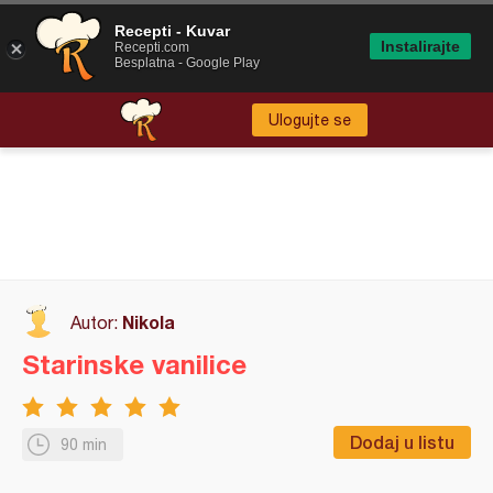
Recepti - Kuvar
Instalirajte
Recepti.com
Besplatna - Google Play
Ulogujte se
Nikola
Autor:
Starinske vanilice
Dodaj u listu
90 min