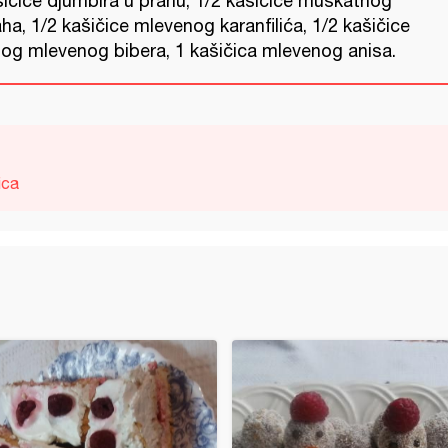
šičice djumbira u prahu, 1/2 kašičice muskatnog
ha, 1/2 kašičice mlevenog karanfilića, 1/2 kašičice
nog mlevenog bibera, 1 kašičica mlevenog anisa.
ica