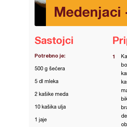
Medenjaci 
Sastojci
Pr
Potrebno je:
Ka
bo
500 g šećera
ka
5 dl mleka
ka
ma
2 kašike meda
bi
10 kašika ulja
br
de
1 jaje
ob