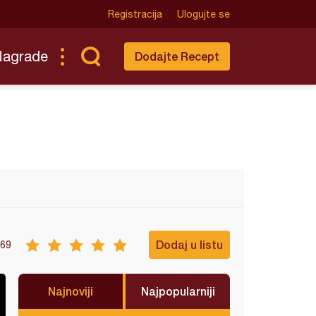
Registracija
Ulogujte se
Nagrade
Dodajte Recept
Dodaj u listu
69
Najnoviji
Najpopularniji