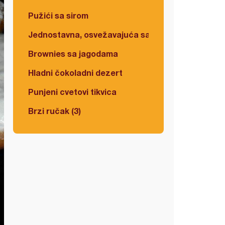
Pužići sa sirom
Jednostavna, osvežavajuća salata
Brownies sa jagodama
Hladni čokoladni dezert
Punjeni cvetovi tikvica
Brzi ručak (3)