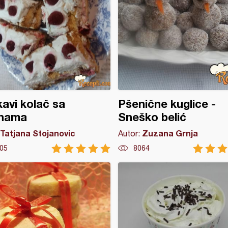
avi kolač sa
Pšenične kuglice -
inama
Sneško belić
Tatjana Stojanovic
Zuzana Grnja
Autor:
05
8064