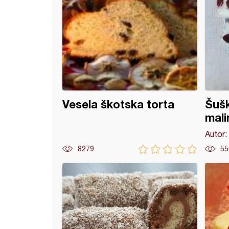
Vesela škotska torta
Šušk
mal
Autor:
8279
55
 sa jabukama i vanilom