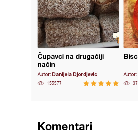
Čupavci na drugačiji
Bisc
način
Danijela Djordjevic
Autor:
Autor:
155577
37
Komentari