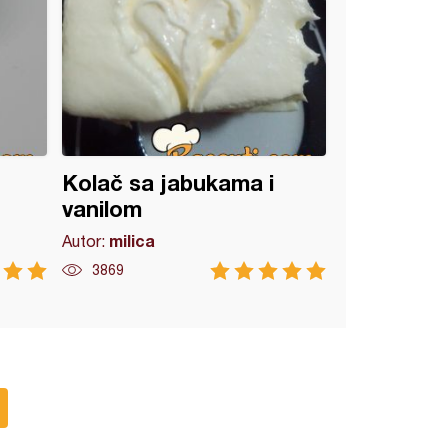
Kolač sa jabukama i
vanilom
milica
Autor:
3869