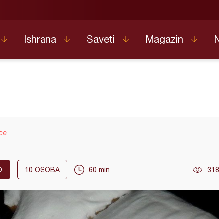
Ishrana
Saveti
Magazin
ce
O
10
OSOBA
60 min
318