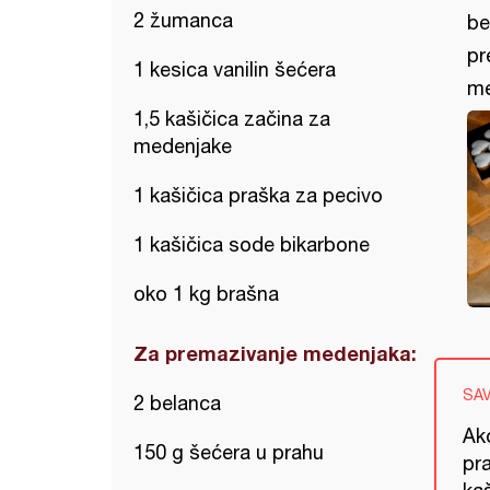
2 žumanca
be
pr
1 kesica vanilin šećera
me
1,5 kašičica začina za
medenjake
1 kašičica praška za pecivo
1 kašičica sode bikarbone
oko 1 kg brašna
Za premazivanje medenjaka:
SA
2 belanca
Ak
150 g šećera u prahu
pr