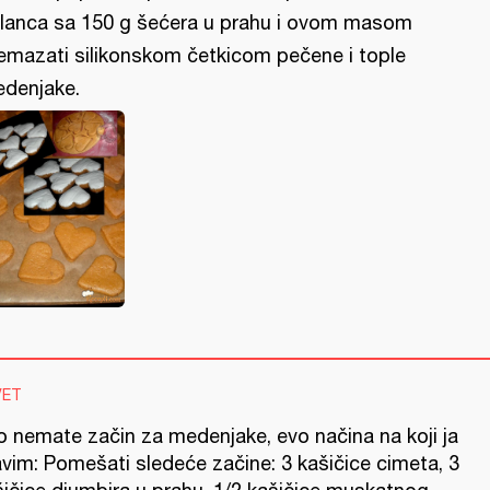
lanca sa 150 g šećera u prahu i ovom masom
emazati silikonskom četkicom pečene i tople
denjake.
VET
o nemate začin za medenjake, evo načina na koji ja
avim: Pomešati sledeće začine: 3 kašičice cimeta, 3