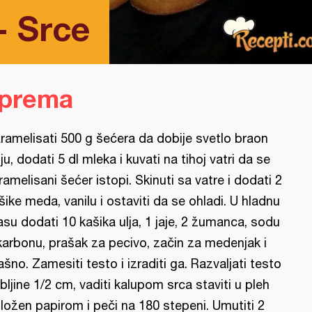
- Srce
iprema
ramelisati 500 g šećera da dobije svetlo braon
ju, dodati 5 dl mleka i kuvati na tihoj vatri da se
ramelisani šećer istopi. Skinuti sa vatre i dodati 2
šike meda, vanilu i ostaviti da se ohladi. U hladnu
su dodati 10 kašika ulja, 1 jaje, 2 žumanca, sodu
karbonu, prašak za pecivo, začin za medenjak i
ašno. Zamesiti testo i izraditi ga. Razvaljati testo
bljine 1/2 cm, vaditi kalupom srca staviti u pleh
ložen papirom i peči na 180 stepeni. Umutiti 2