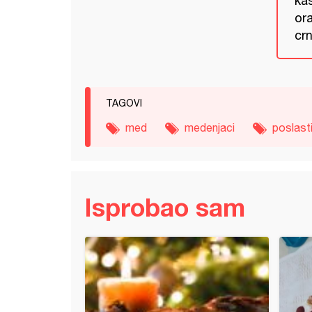
ka
ora
cr
TAGOVI
med
medenjaci
poslast
Isprobao sam
ke od čokolade sa kremom od maline