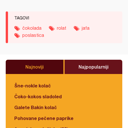
TAGOVI
čokolada
rolat
jafa
poslastica
Najnoviji
Najpopularniji
Šne-nokle kolač
Čoko-kokos sladoled
Galete Bakin kolač
Pohovane pečene paprike