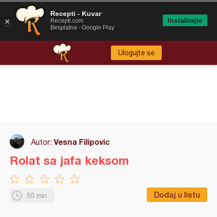
Recepti - Kuvar
Instalirajte
Recepti.com
Besplatna - Google Play
Ulogujte se
Vesna Filipovic
Autor:
Rolat sa jafa keksom
Dodaj u listu
50 min