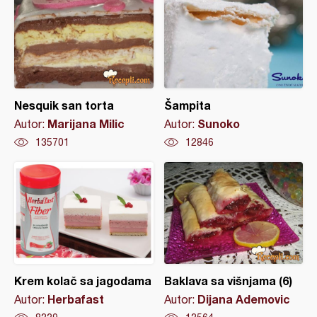
Nesquik san torta
Šampita
Marijana Milic
Sunoko
Autor:
Autor:
135701
12846
Krem kolač sa jagodama
Baklava sa višnjama (6)
Herbafast
Dijana Ademovic
Autor:
Autor: