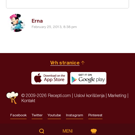
Erna
February 25, 2013, 8:38 pm
Vrh stranice
© 2009-2026 Recepti.com |
Uslovi korišćenja
|
Marketing
|
Kontakt
Facebook
Twitter
Youtube
Instagram
Pinterest
Site by:
HALO