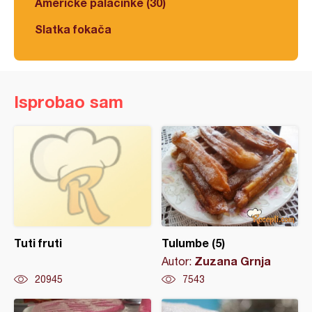
Americke palačinke (30)
Slatka fokača
Isprobao sam
Tuti fruti
Tulumbe (5)
Zuzana Grnja
Autor:
20945
7543