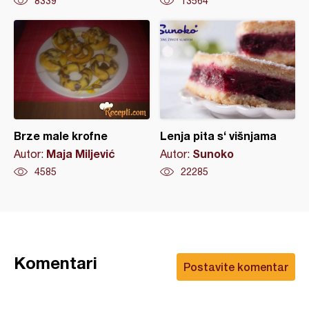
8339
13564
Brze male krofne
Lenja pita s‘ višnjama
Maja Miljević
Sunoko
Autor:
Autor:
4585
22285
Komentari
Postavite komentar