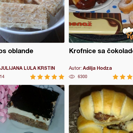
os oblande
Krofnice sa čokola
JULIJANA LULA KRSTIN
Adilja Hodza
Autor:
14
6300