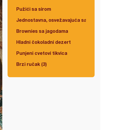
Pužići sa sirom
Jednostavna, osvežavajuća salata
Brownies sa jagodama
Hladni čokoladni dezert
Punjeni cvetovi tikvica
Brzi ručak (3)