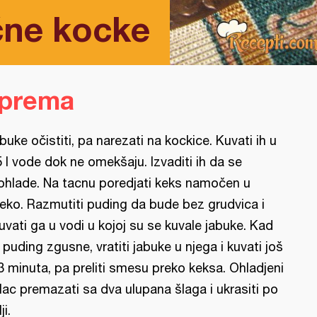
ćne kocke
iprema
buke očistiti, pa narezati na kockice. Kuvati ih u
5 l vode dok ne omekšaju. Izvaditi ih da se
ohlade. Na tacnu poredjati keks namočen u
eko. Razmutiti puding da bude bez grudvica i
uvati ga u vodi u kojoj su se kuvale jabuke. Kad
 puding zgusne, vratiti jabuke u njega i kuvati još
3 minuta, pa preliti smesu preko keksa. Ohladjeni
lac premazati sa dva ulupana šlaga i ukrasiti po
ji.