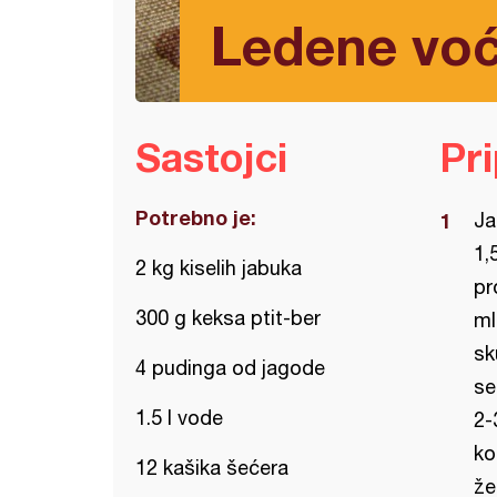
Ledene vo
Sastojci
Pr
Potrebno je:
Ja
1,
2 kg kiselih jabuka
pr
300 g keksa ptit-ber
ml
sk
4 pudinga od jagode
se
1.5 l vode
2-
ko
12 kašika šećera
žel