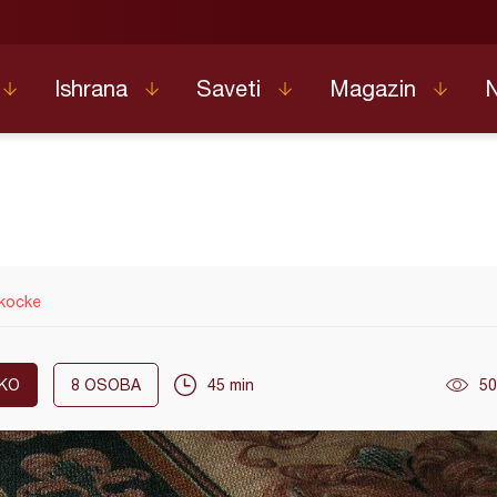
Ishrana
Saveti
Magazin
kocke
KO
8
OSOBA
45 min
50