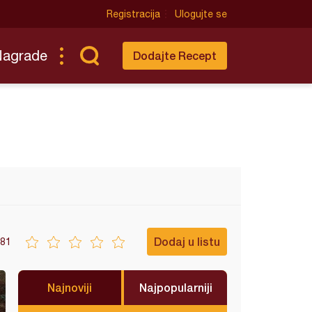
Registracija
Ulogujte se
Nagrade
Dodajte Recept
Dodaj u listu
81
Najnoviji
Najpopularniji