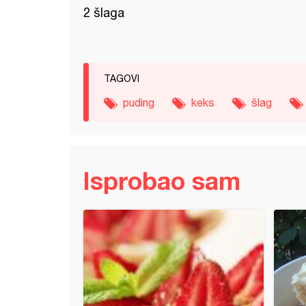
2 šlaga
TAGOVI
puding
keks
šlag
Isprobao sam
i rolat sa čokoladom