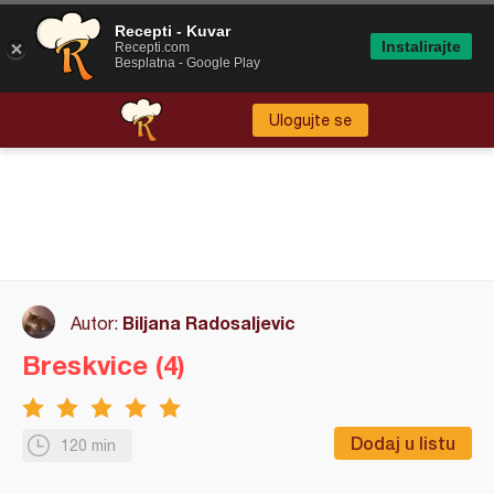
Recepti - Kuvar
Instalirajte
Recepti.com
Besplatna - Google Play
Ulogujte se
Biljana Radosaljevic
Autor:
Breskvice (4)
Dodaj u listu
120 min