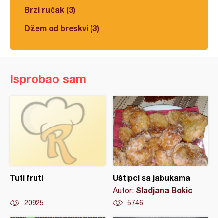
Brzi ručak (3)
Džem od breskvi (3)
Isprobao sam
Tuti fruti
Uštipci sa jabukama
Sladjana Bokic
Autor:
20925
5746