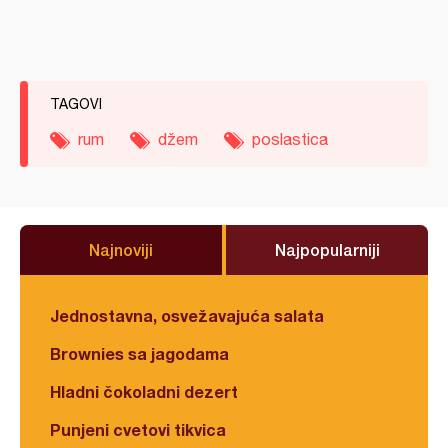
TAGOVI
rum
džem
poslastica
Najnoviji
Najpopularniji
Jednostavna, osvežavajuća salata
Brownies sa jagodama
Hladni čokoladni dezert
Punjeni cvetovi tikvica