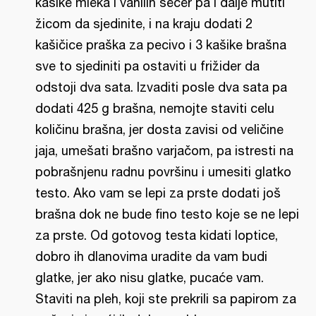
kašike mleka i vanilin šećer pa i dalje mutiti
žicom da sjedinite, i na kraju dodati 2
kašičice praška za pecivo i 3 kašike brašna
sve to sjediniti pa ostaviti u frižider da
odstoji dva sata. Izvaditi posle dva sata pa
dodati 425 g brašna, nemojte staviti celu
količinu brašna, jer dosta zavisi od veličine
jaja, umešati brašno varjačom, pa istresti na
pobrašnjenu radnu površinu i umesiti glatko
testo. Ako vam se lepi za prste dodati još
brašna dok ne bude fino testo koje se ne lepi
za prste. Od gotovog testa kidati loptice,
dobro ih dlanovima uradite da vam budi
glatke, jer ako nisu glatke, pucaće vam.
Staviti na pleh, koji ste prekrili sa papirom za