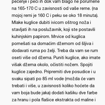
pečenje i peći ih dok vam blago ne porumene
na 165-170 C u zavisnosti od vaše rerne. (na
mojoj rerni je 160 C i peku se oko 18 minuta).
Mlake kuglice dubiti ivicom oštrog noža i
stavljati ih na poslužavnik, koji ste postavili
kuhinjskim papirom. Mrvice od kuglica
pomešati sa domaćim džemom od šljiva i
dodavati ruma po želji. Treba da vam se rum
oseti više od džema. Puniti kuglice, ako imate
višak džema okolo, očistiti nožem. Spojiti
kuglice zajedno. Pripremiti dve posudice i u
svaku sipati po 85 ml vode (možda će vam
trebati i više, u zavisnosti koliko hoćete da
vam boja bude jaka) dodati kašiku dve farbe
za hranu i pola flašice ekstrakta od maline i