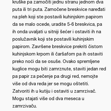
kruške pa zamočiti jednu stranu jednom dva
puta ili tri puta. Zamočene breskvice naređati
na pleh koji ste postavili kuhinjskim papirom
da se malo ocede, uradite 5-6 breskvica, pa
ih onda uvaljati u sitniji šećer i ostaviti ih na
poslužavnik koji ste postavili kuhinjskim
papirom. Završene breskvice prekriti čistom
kuhinjskom krpom ili čaršafom pa ih ostaviti
preko noći da se osuše. Ovako spremljene
kuglice mogu biti zamrznute, staviti jedan red
pa papir za pečenje pa drugi red, nemojte
više od dva reda jer se mogu oštetiti.
Zatvoriti ih u kutiju i ostaviti u zamrzivač.
Mogu stajati više od dva meseca u
zamrzivaču.