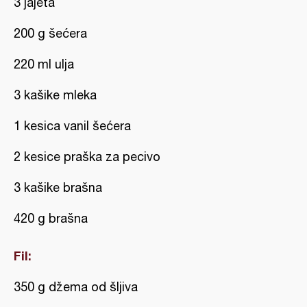
3 jajeta
200 g šećera
220 ml ulja
3 kašike mleka
1 kesica vanil šećera
2 kesice praška za pecivo
3 kašike brašna
420 g brašna
Fil:
350 g džema od šljiva