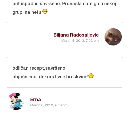
put ispadnu savrseno. Pronasla sam ga u nekoj
grupi na netu
Biljana Radosaljevic
March 6, 2013, 7:23 pm
odličan recept,savršeno
objašnjeno..dekorativne breskvice!
Erna
March 6, 2013, 4:56 pm