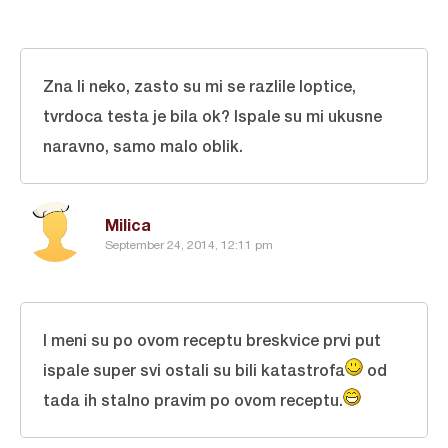
Zna li neko, zasto su mi se razlile loptice,
tvrdoca testa je bila ok? Ispale su mi ukusne
naravno, samo malo oblik.
Milica
September 24, 2014, 12:11 pm
I meni su po ovom receptu breskvice prvi put
ispale super svi ostali su bili katastrofa
od
tada ih stalno pravim po ovom receptu.