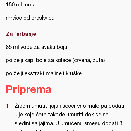
150 ml ruma
mrvice od breskvica
Za farbanje:
85 ml vode za svaku boju
po želji kapi boje za kolace (crvena, žuta)
po želji ekstrakt maline i kruške
Priprema
Žicom umutiti jaja i šećer vrlo malo pa dodati
ulje koje ćete takođe umutiti dok se ne
sjedini sa jajima. U umućenu smesu dodati 3