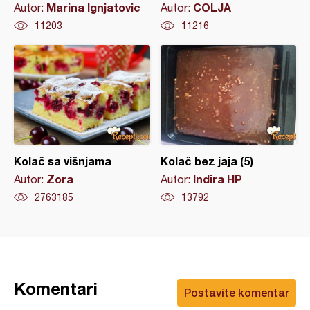
Marina Ignjatovic
COLJA
Autor:
Autor:
11203
11216
Kolač sa višnjama
Kolač bez jaja (5)
Zora
Indira HP
Autor:
Autor:
2763185
13792
Komentari
Postavite komentar