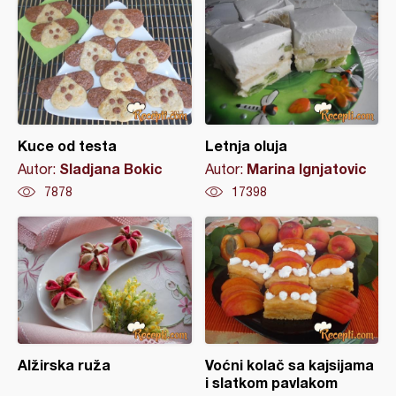
Kuce od testa
Letnja oluja
Sladjana Bokic
Marina Ignjatovic
Autor:
Autor:
7878
17398
Alžirska ruža
Voćni kolač sa kajsijama
i slatkom pavlakom