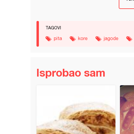
TAGOVI
pita
kore
jagode
Isprobao sam
i sa višnjama i kokosom