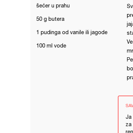
šećer u prahu
Sv
pr
50 g butera
ja
1 pudinga od vanile ili jagode
st
Ve
100 ml vode
mr
Pe
bo
pr
SA
Ja
za 
ren