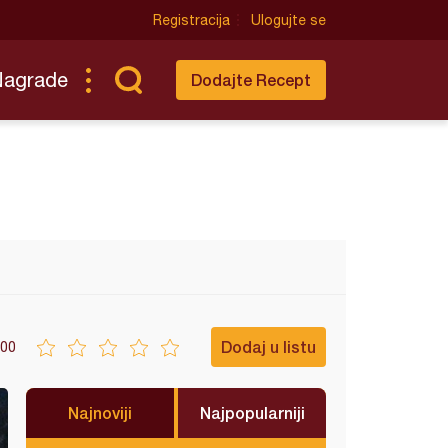
Registracija
Ulogujte se
Nagrade
Dodajte Recept
Dodaj u listu
00
Najnoviji
Najpopularniji