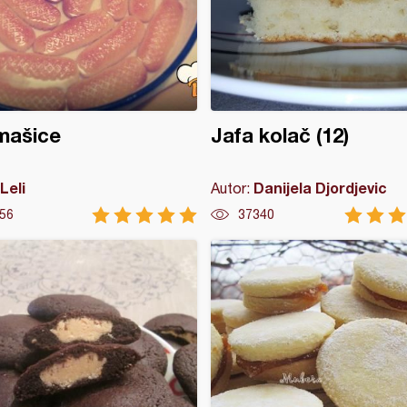
mašice
Jafa kolač (12)
Leli
Danijela Djordjevic
Autor:
56
37340