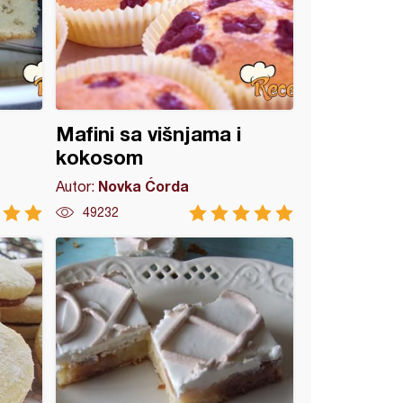
Mafini sa višnjama i
kokosom
Novka Ćorda
Autor:
49232