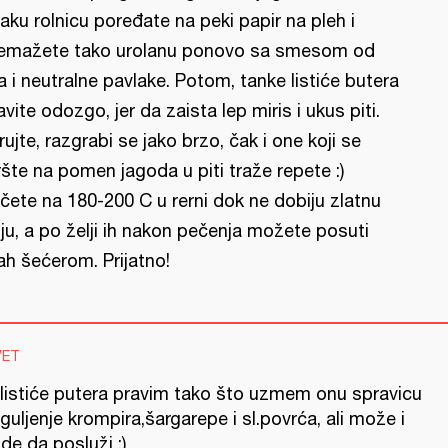
aku rolnicu poređate na peki papir na pleh i
emažete tako urolanu ponovo sa smesom od
ja i neutralne pavlake. Potom, tanke listiće butera
avite odozgo, jer da zaista lep miris i ukus piti.
rujte, razgrabi se jako brzo, čak i one koji se
šte na pomen jagoda u piti traže repete :)
čete na 180-200 C u rerni dok ne dobiju zlatnu
ju, a po želji ih nakon pečenja možete posuti
ah šećerom. Prijatno!
VET
 listiće putera pravim tako što uzmem onu spravicu
guljenje krompira,šargarepe i sl.povrća, ali može i
de da posluži ;)