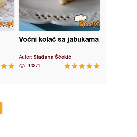
Voćni kolač sa jabukama
Slađana Šćekić
Autor:
13871