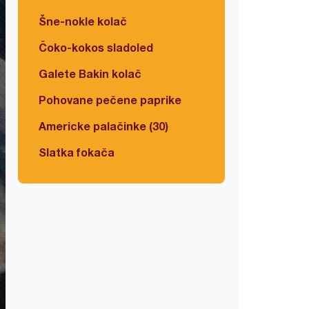
Šne-nokle kolač
Čoko-kokos sladoled
Galete Bakin kolač
Pohovane pečene paprike
Americke palačinke (30)
Slatka fokača