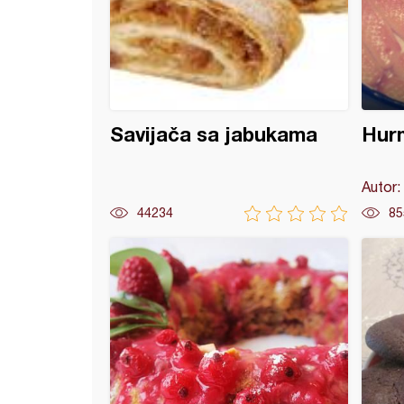
Savijača sa jabukama
Hur
Autor:
44234
85
 kolač sa jabukama