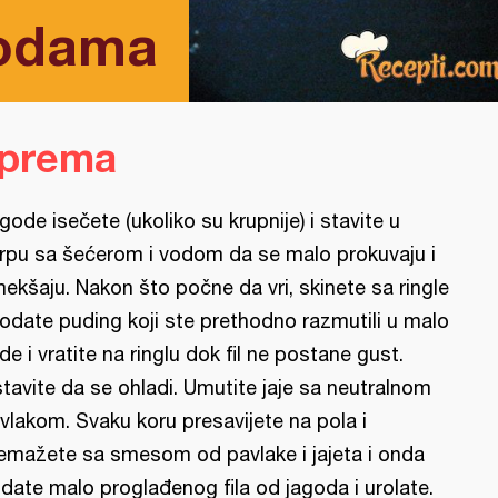
godama
iprema
gode isečete (ukoliko su krupnije) i stavite u
rpu sa šećerom i vodom da se malo prokuvaju i
ekšaju. Nakon što počne da vri, skinete sa ringle
dodate puding koji ste prethodno razmutili u malo
de i vratite na ringlu dok fil ne postane gust.
tavite da se ohladi. Umutite jaje sa neutralnom
vlakom. Svaku koru presavijete na pola i
emažete sa smesom od pavlake i jajeta i onda
date malo proglađenog fila od jagoda i urolate.