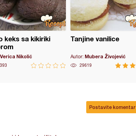
 keks sa kikiriki
Tanjine vanilice
erom
Verica Nikolić
Mubera Živojević
Autor:
393
29619
Postavite komentar