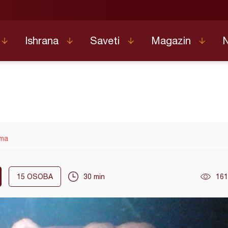
Ishrana
Saveti
Magazin
ama
15
OSOBA
30 min
161