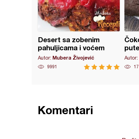
Desert sa zobenim
Čoko
pahuljicama i voćem
put
Mubera Živojević
Autor:
Autor:
9991
17
Komentari