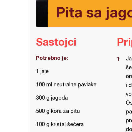
Pita sa ja
Sastojci
Pr
Potrebno je:
Ja
še
1 jaje
om
100 ml neutralne pavlake
i 
vo
300 g jagoda
Os
500 g kora za pitu
pa
pr
100 g kristal šećera
do