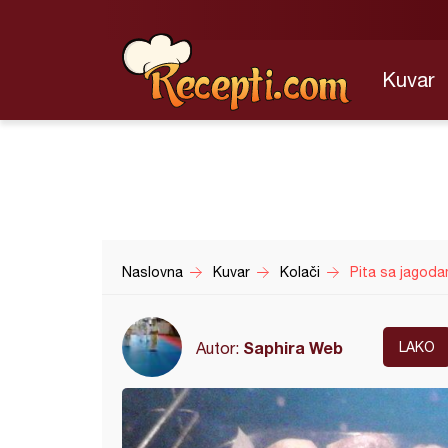
Kuvar
Naslovna
Kuvar
Kolači
Pita sa jagod
Saphira Web
Autor:
LAKO