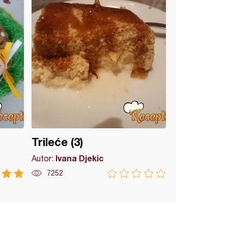
Trileće (3)
Ivana Djekic
Autor:
7252