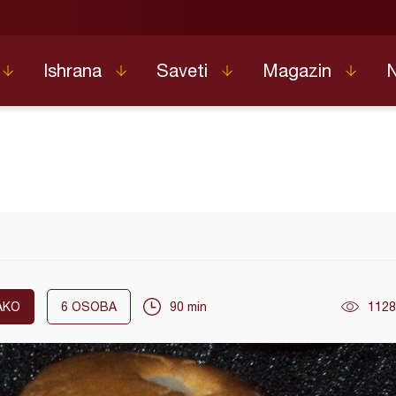
Ishrana
Saveti
Magazin
AKO
6
OSOBA
90 min
1128