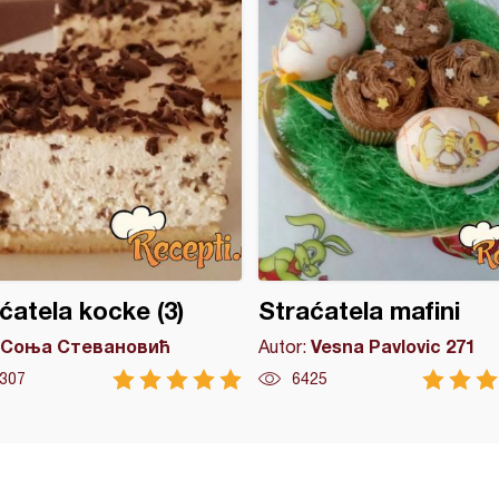
ćatela kocke (3)
Straćatela mafini
Соња Стевановић
Vesna Pavlovic 271
Autor:
307
6425