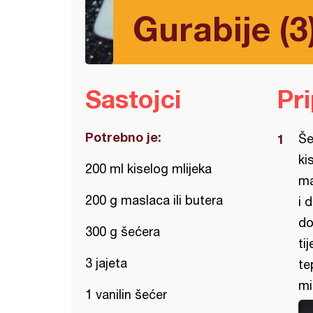
Gurabije (3
Sastojci
Pr
Potrebno je:
Še
ki
200 ml kiselog mlijeka
ma
200 g maslaca ili butera
i 
do
300 g šećera
ti
3 jajeta
te
mi
1 vanilin šećer