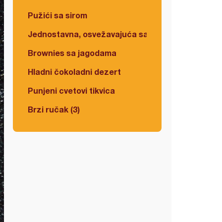
Pužići sa sirom
Jednostavna, osvežavajuća salata
Brownies sa jagodama
Hladni čokoladni dezert
Punjeni cvetovi tikvica
Brzi ručak (3)