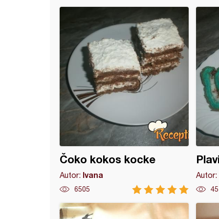
of sa džemom
Čoko kokos kocke
Plavi
Ivana
Autor:
Autor:
6505
45
e (3)