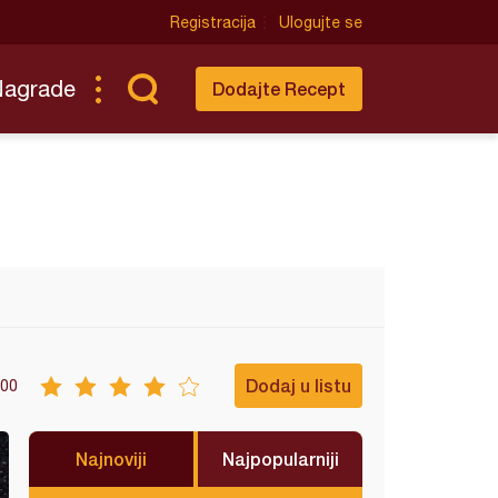
Registracija
Ulogujte se
Nagrade
Dodajte Recept
Dodaj u listu
00
Najnoviji
Najpopularniji