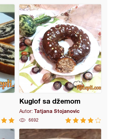
Kuglof sa džemom
Tatjana Stojanovic
Autor:
6692