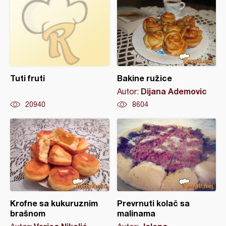
Tuti fruti
Bakine ružice
Dijana Ademovic
Autor:
20940
8604
Krofne sa kukuruznim
Prevrnuti kolač sa
brašnom
malinama