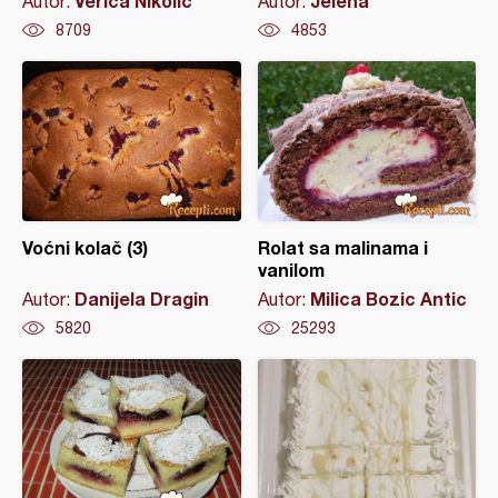
Verica Nikolić
Jelena
Autor:
Autor:
8709
4853
Voćni kolač (3)
Rolat sa malinama i
vanilom
Danijela Dragin
Milica Bozic Antic
Autor:
Autor:
5820
25293