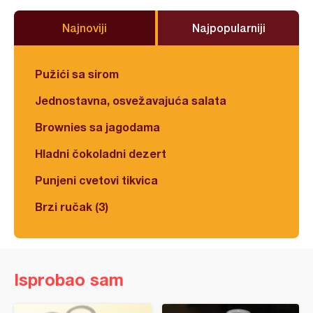
Najnoviji
Najpopularniji
Pužići sa sirom
Jednostavna, osvežavajuća salata
Brownies sa jagodama
Hladni čokoladni dezert
Punjeni cvetovi tikvica
Brzi ručak (3)
Isprobao sam