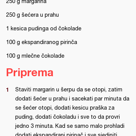
250 g margarina
250 g šećera u prahu
1 kesica pudinga od čokolade
100 g ekspandiranog pirinča
100 g mlečne čokolade
Priprema
Staviti margarin u šerpu da se otopi, zatim
dodati šećer u prahu i sacekati par minuta da
se šećer otopi, dodati kesicu praška za
puding, dodati čokoladu i sve to da provri
jedno 3 minuta. Kad se samo malo prohladi
dodati ekspandirani pirinač i sve sjediniti.