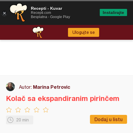
Recepti - Kuvar
Instalirajte
Recepti.com
Besplatna - Google Play
Ulogujte se
Marina Petrovic
Autor:
Kolač sa ekspandiranim pirinčem
Dodaj u listu
20 min