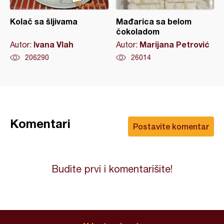
Kolač sa šljivama
Mađarica sa belom
čokoladom
Ivana Vlah
Marijana Petrović
Autor:
Autor:
206290
26014
Komentari
Postavite komentar
Budite prvi i komentarišite!