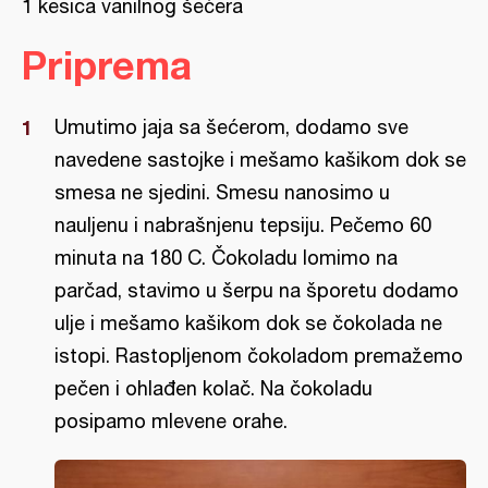
1 kesica vanilnog šećera
Priprema
Umutimo jaja sa šećerom, dodamo sve
navedene sastojke i mešamo kašikom dok se
smesa ne sjedini. Smesu nanosimo u
nauljenu i nabrašnjenu tepsiju. Pečemo 60
minuta na 180 C. Čokoladu lomimo na
parčad, stavimo u šerpu na šporetu dodamo
ulje i mešamo kašikom dok se čokolada ne
istopi. Rastopljenom čokoladom premažemo
pečen i ohlađen kolač. Na čokoladu
posipamo mlevene orahe.