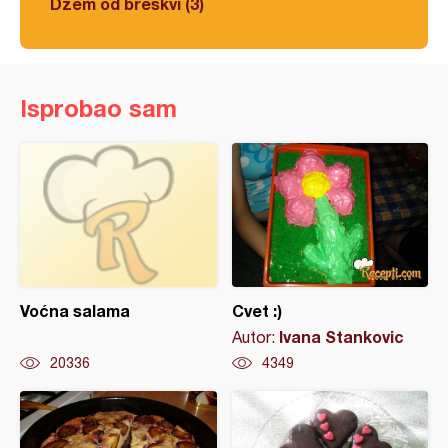
Džem od breskvi (3)
Isprobao sam
Voćna salama
Cvet :)
Ivana Stankovic
Autor:
20336
4349