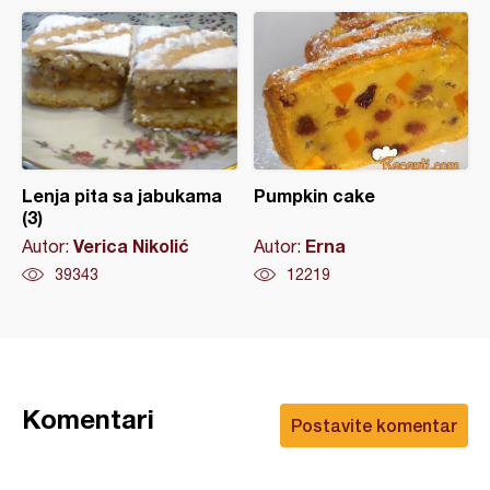
Lenja pita sa jabukama
Pumpkin cake
(3)
Verica Nikolić
Erna
Autor:
Autor:
39343
12219
Komentari
Postavite komentar