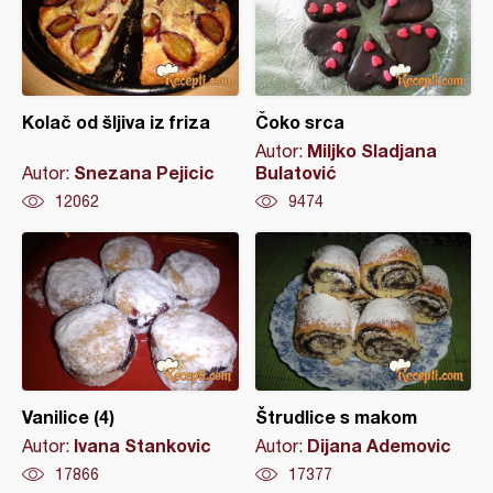
Kolač od šljiva iz friza
Čoko srca
Miljko Sladjana
Autor:
Snezana Pejicic
Bulatović
Autor:
12062
9474
Vanilice (4)
Štrudlice s makom
Ivana Stankovic
Dijana Ademovic
Autor:
Autor:
17866
17377