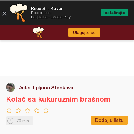
Recepti - Kuvar
Instalirajte
Recepti.com
Besplatna - Google Play
Ulogujte se
Ljiljana Stankovic
Autor:
Kolač sa kukuruznim brašnom
Dodaj u listu
70 min