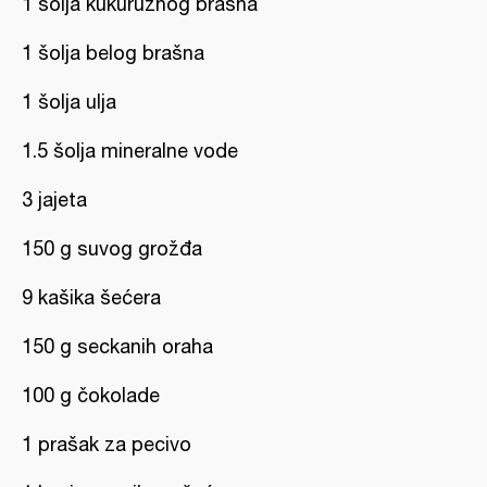
1 šolja kukuruznog brašna
1 šolja belog brašna
1 šolja ulja
1.5 šolja mineralne vode
3 jajeta
150 g suvog grožđa
9 kašika šećera
150 g seckanih oraha
100 g čokolade
1 prašak za pecivo