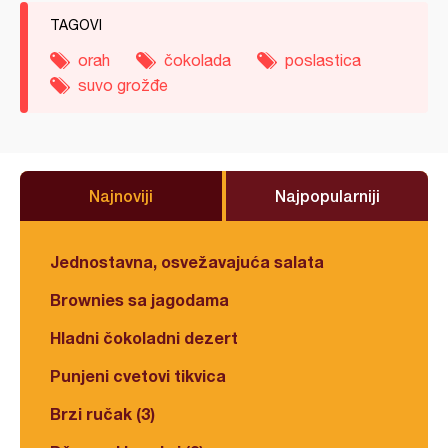
TAGOVI
orah
čokolada
poslastica
suvo grožđe
Najnoviji
Najpopularniji
Jednostavna, osvežavajuća salata
Brownies sa jagodama
Hladni čokoladni dezert
Punjeni cvetovi tikvica
Brzi ručak (3)