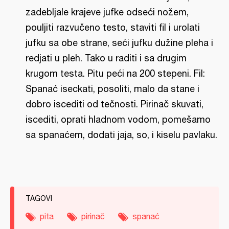
zadebljale krajeve jufke odseći nožem,
pouljiti razvučeno testo, staviti fil i urolati
jufku sa obe strane, seći jufku dužine pleha i
redjati u pleh. Tako u raditi i sa drugim
krugom testa. Pitu peći na 200 stepeni. Fil:
Spanać iseckati, posoliti, malo da stane i
dobro iscediti od tečnosti. Pirinač skuvati,
iscediti, oprati hladnom vodom, pomešamo
sa spanaćem, dodati jaja, so, i kiselu pavlaku.
TAGOVI
pita
pirinač
spanać