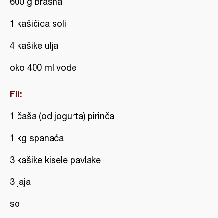
600 g brašna
1 kašičica soli
4 kašike ulja
oko 400 ml vode
Fil:
1 čaša (od jogurta) pirinča
1 kg spanaća
3 kašike kisele pavlake
3 jaja
so