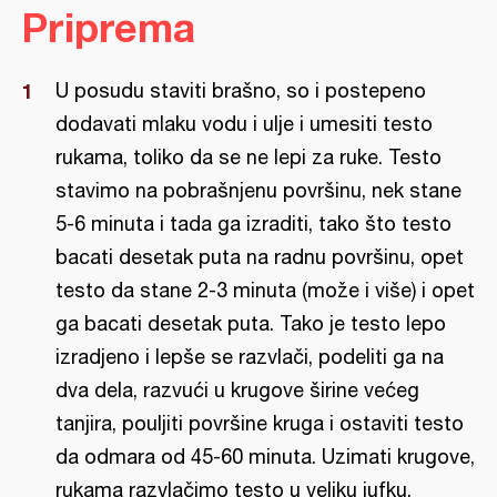
Priprema
U posudu staviti brašno, so i postepeno
dodavati mlaku vodu i ulje i umesiti testo
rukama, toliko da se ne lepi za ruke. Testo
stavimo na pobrašnjenu površinu, nek stane
5-6 minuta i tada ga izraditi, tako što testo
bacati desetak puta na radnu površinu, opet
testo da stane 2-3 minuta (može i više) i opet
ga bacati desetak puta. Tako je testo lepo
izradjeno i lepše se razvlači, podeliti ga na
dva dela, razvući u krugove širine većeg
tanjira, pouljiti površine kruga i ostaviti testo
da odmara od 45-60 minuta. Uzimati krugove,
rukama razvlačimo testo u veliku jufku,