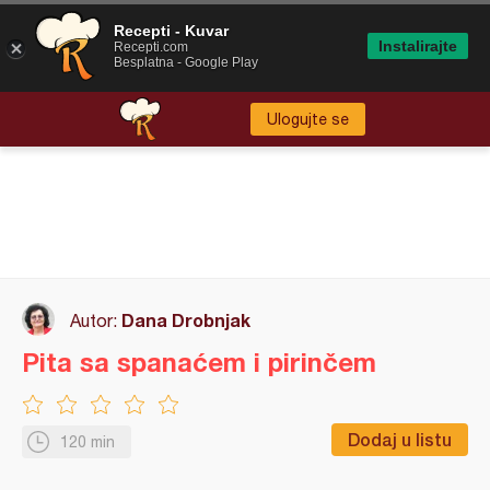
Recepti - Kuvar
Instalirajte
Recepti.com
Besplatna - Google Play
Ulogujte se
Dana Drobnjak
Autor:
Pita sa spanaćem i pirinčem
Dodaj u listu
120 min