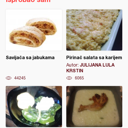
Savijača sa jabukama
Pirinač salata sa karijem
JULIJANA LULA
Autor:
KRSTIN
44245
6065