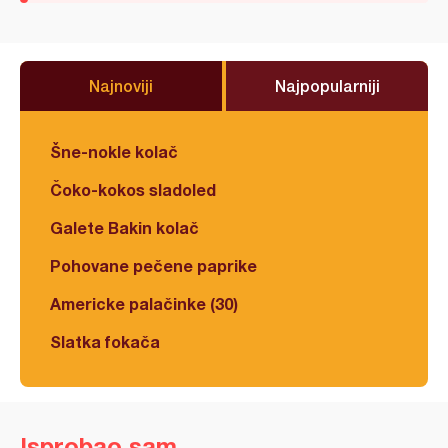
Najnoviji
Najpopularniji
Šne-nokle kolač
Čoko-kokos sladoled
Galete Bakin kolač
Pohovane pečene paprike
Americke palačinke (30)
Slatka fokača
Isprobao sam