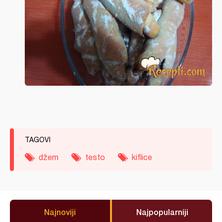
TAGOVI
džem
testo
kiflice
Najnoviji
Najpopularniji