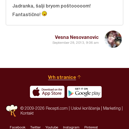
Jadranka, šalji bryom poštooooom!
Fantastično!
Vesna Nesovanovic
September 28, 2013, 9:06 am
Vrh stranice
© 2009-2026 Recepti.com |
Uslovi korišćenja
|
Marketing
|
Kontakt
Facebook
Twitter
Youtube
Instagram
Pinterest