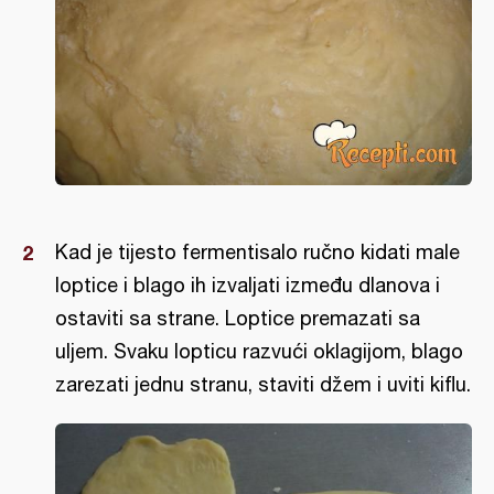
Kad je tijesto fermentisalo ručno kidati male
loptice i blago ih izvaljati između dlanova i
ostaviti sa strane. Loptice premazati sa
uljem. Svaku lopticu razvući oklagijom, blago
zarezati jednu stranu, staviti džem i uviti kiflu.