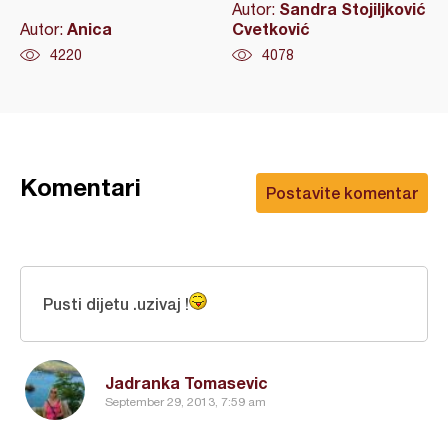
Sandra Stojiljković
Autor:
Anica
Cvetković
Autor:
4220
4078
Komentari
Postavite komentar
Pusti dijetu .uzivaj !
Jadranka Tomasevic
September 29, 2013, 7:59 am