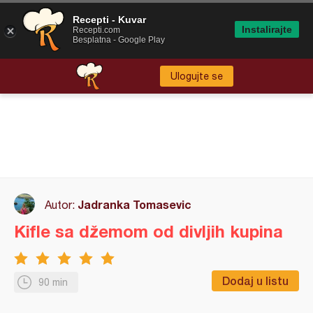
Recepti - Kuvar
Instalirajte
Recepti.com
Besplatna - Google Play
Ulogujte se
Jadranka Tomasevic
Autor:
Kifle sa džemom od divljih kupina
Dodaj u listu
90 min