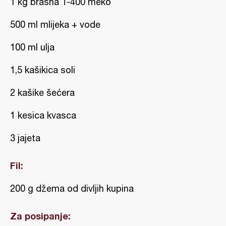
1 kg brašna T-400 meko
500 ml mlijeka + vode
100 ml ulja
1,5 kašikica soli
2 kašike šećera
1 kesica kvasca
3 jajeta
Fil:
200 g džema od divljih kupina
Za posipanje: