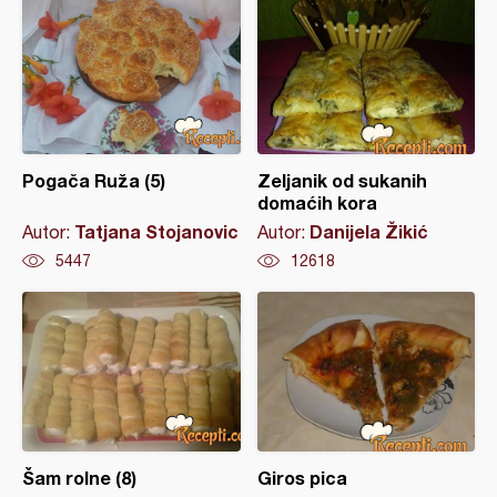
Pogača Ruža (5)
Zeljanik od sukanih
domaćih kora
Tatjana Stojanovic
Danijela Žikić
Autor:
Autor:
5447
12618
Šam rolne (8)
Giros pica