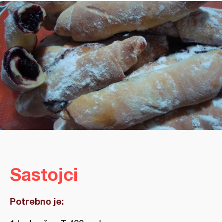
Sastojci
Potrebno je: