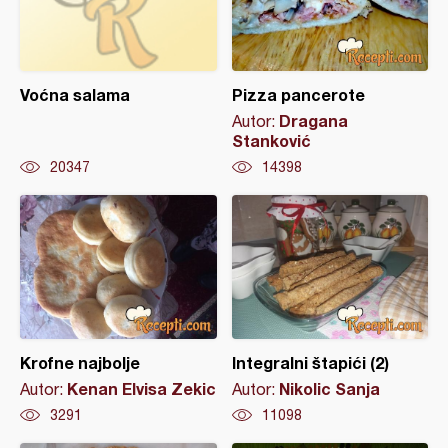
Voćna salama
Pizza pancerote
Dragana
Autor:
Stanković
20347
14398
Krofne najbolje
Integralni štapići (2)
Kenan Elvisa Zekic
Nikolic Sanja
Autor:
Autor:
3291
11098