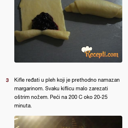
Kifle ređati u pleh koji je prethodno namazan
margarinom. Svaku kiflicu malo zarezati
oštrim nožem. Peći na 200 C oko 20-25
minuta.