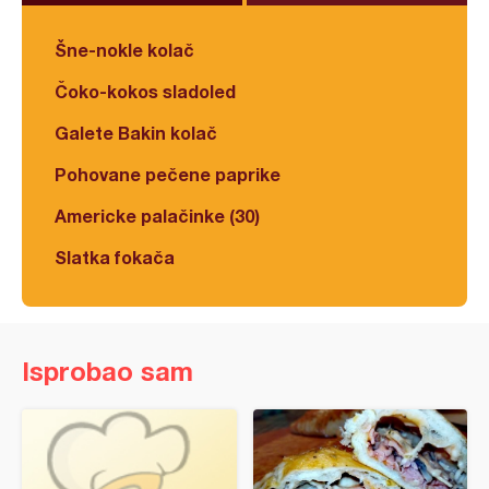
Šne-nokle kolač
Čoko-kokos sladoled
Galete Bakin kolač
Pohovane pečene paprike
Americke palačinke (30)
Slatka fokača
Isprobao sam