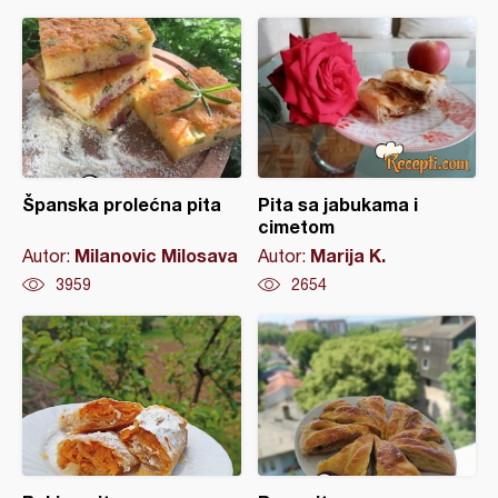
Španska prolećna pita
Pita sa jabukama i
cimetom
Milanovic Milosava
Marija K.
Autor:
Autor:
3959
2654