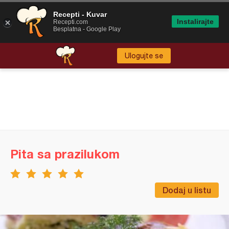
Recepti - Kuvar
Instalirajte
Recepti.com
Besplatna - Google Play
Ulogujte se
Pita sa prazilukom
Dodaj u listu