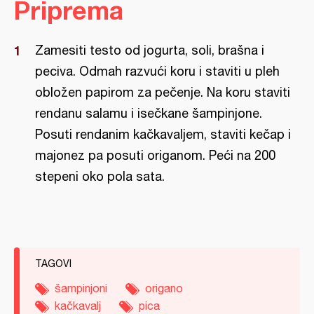
Priprema
Zamesiti testo od jogurta, soli, brašna i
peciva. Odmah razvući koru i staviti u pleh
obložen papirom za pečenje. Na koru staviti
rendanu salamu i isečkane šampinjone.
Posuti rendanim kačkavaljem, staviti kečap i
majonez pa posuti origanom. Peći na 200
stepeni oko pola sata.
TAGOVI
šampinjoni
origano
kačkavalj
pica