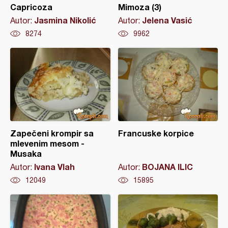
Capricoza
Mimoza (3)
Jasmina Nikolić
Jelena Vasić
Autor:
Autor:
8274
9962
Zapečeni krompir sa
Francuske korpice
mlevenim mesom -
Musaka
Ivana Vlah
BOJANA ILIC
Autor:
Autor:
12049
15895