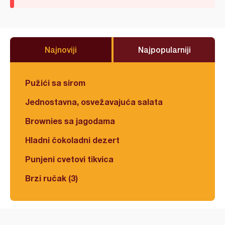
Najnoviji
Najpopularniji
Pužići sa sirom
Jednostavna, osvežavajuća salata
Brownies sa jagodama
Hladni čokoladni dezert
Punjeni cvetovi tikvica
Brzi ručak (3)