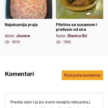
Najukusnija proja
Piletina sa susamom i
prelivom od sira
Jovana
Slavica Ilić
Autor:
Autor:
9216
7862
Komentari
Postavite komentar
Pravila sam i ja po ovom receptu više puta,i