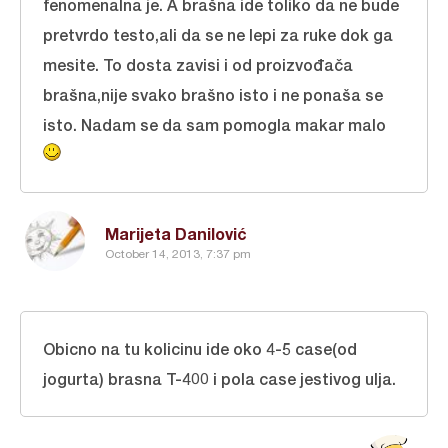
fenomenalna je. A brašna ide toliko da ne bude
pretvrdo testo,ali da se ne lepi za ruke dok ga
mesite. To dosta zavisi i od proizvođača
brašna,nije svako brašno isto i ne ponaša se
isto. Nadam se da sam pomogla makar malo
Marijeta Danilović
October 14, 2013, 7:37 pm
Obicno na tu kolicinu ide oko 4-5 case(od
jogurta) brasna T-400 i pola case jestivog ulja.