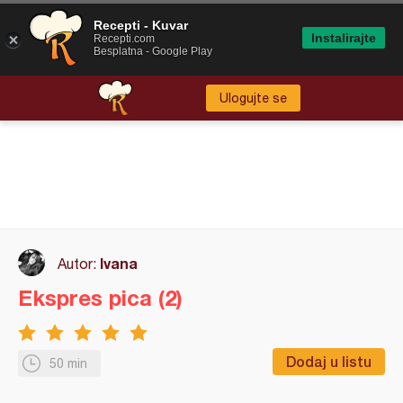
Recepti - Kuvar
Instalirajte
Recepti.com
Besplatna - Google Play
Ulogujte se
Ivana
Autor:
Ekspres pica (2)
Dodaj u listu
50 min