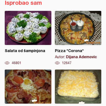
Isprobao sam
Salata od šampinjona
Pizza *Corona*
Dijana Ademovic
Autor:
46801
12647