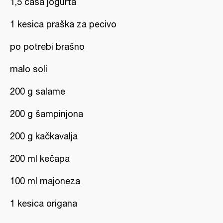
1,5 čaša jogurta
1 kesica praška za pecivo
po potrebi brašno
malo soli
200 g salame
200 g šampinjona
200 g kačkavalja
200 ml kečapa
100 ml majoneza
1 kesica origana