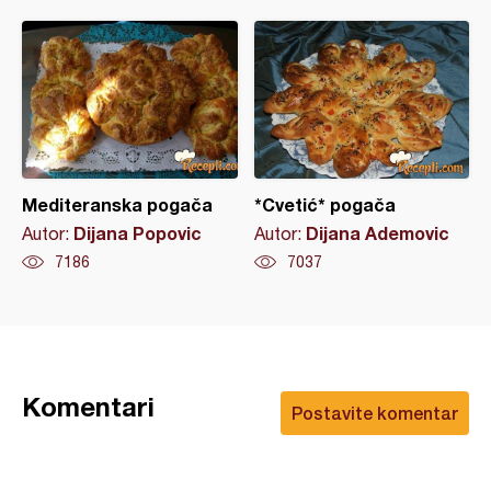
Mediteranska pogača
*Cvetić* pogača
Dijana Popovic
Dijana Ademovic
Autor:
Autor:
7186
7037
Komentari
Postavite komentar