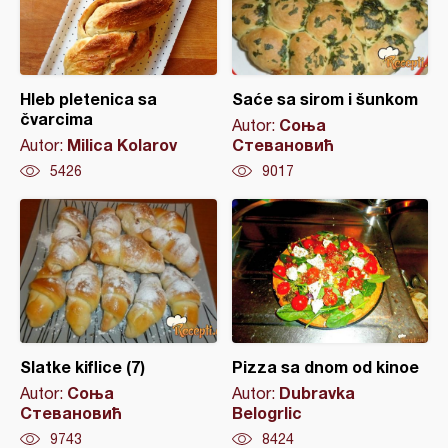
Hleb pletenica sa
Saće sa sirom i šunkom
čvarcima
Соња
Autor:
Milica Kolarov
Стевановић
Autor:
5426
9017
Slatke kiflice (7)
Pizza sa dnom od kinoe
Соња
Dubravka
Autor:
Autor:
Стевановић
Belogrlic
9743
8424