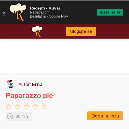
Recepti - Kuvar
Instalirajte
Recepti.com
Besplatna - Google Play
Ulogujte se
Erna
Autor:
Paparazzo pie
Dodaj u listu
30 min