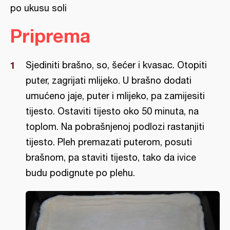
po ukusu soli
Priprema
Sjediniti brašno, so, šećer i kvasac. Otopiti
puter, zagrijati mlijeko. U brašno dodati
umućeno jaje, puter i mlijeko, pa zamijesiti
tijesto. Ostaviti tijesto oko 50 minuta, na
toplom. Na pobrašnjenoj podlozi rastanjiti
tijesto. Pleh premazati puterom, posuti
brašnom, pa staviti tijesto, tako da ivice
budu podignute po plehu.