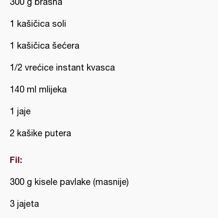
300 g brašna
1 kašičica soli
1 kašičica šećera
1/2 vrećice instant kvasca
140 ml mlijeka
1 jaje
2 kašike putera
Fil:
300 g kisele pavlake (masnije)
3 jajeta