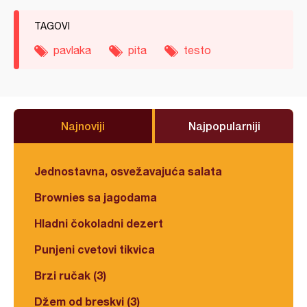
TAGOVI
pavlaka
pita
testo
Najnoviji
Najpopularniji
Jednostavna, osvežavajuća salata
Brownies sa jagodama
Hladni čokoladni dezert
Punjeni cvetovi tikvica
Brzi ručak (3)
Džem od breskvi (3)