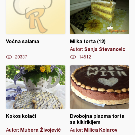
Voćna salama
Milka torta (12)
Sanja Stevanovic
Autor:
20337
14512
Kokos kolači
Dvobojna plazma torta
sa kikirikijem
Mubera Živojević
Milica Kolarov
Autor:
Autor: