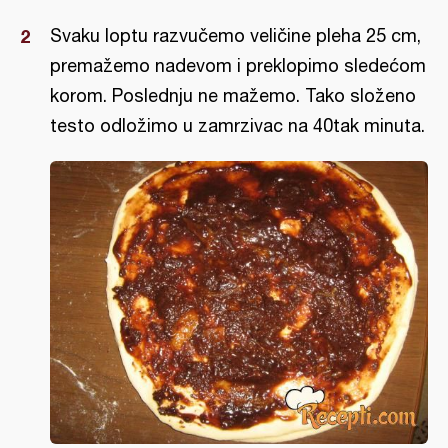
Svaku loptu razvučemo veličine pleha 25 cm,
premažemo nadevom i preklopimo sledećom
korom. Poslednju ne mažemo. Tako složeno
testo odložimo u zamrzivac na 40tak minuta.