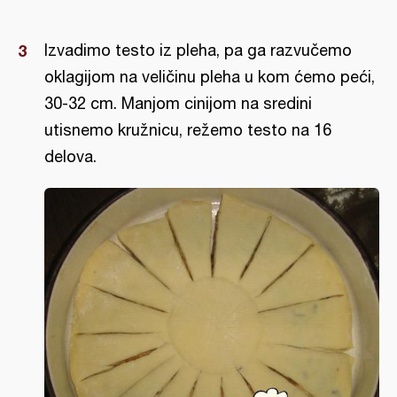
Izvadimo testo iz pleha, pa ga razvučemo
oklagijom na veličinu pleha u kom ćemo peći,
30-32 cm. Manjom cinijom na sredini
utisnemo kružnicu, režemo testo na 16
delova.