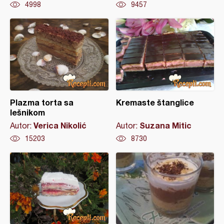
4998
9457
Plazma torta sa
Kremaste štanglice
lešnikom
Verica Nikolić
Suzana Mitic
Autor:
Autor:
15203
8730