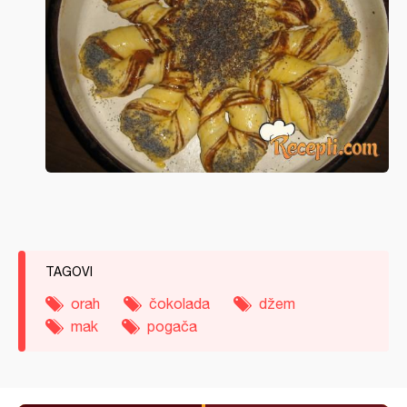
TAGOVI
orah
čokolada
džem
mak
pogača