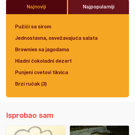
Najnoviji
Najpopularniji
Pužići sa sirom
Jednostavna, osvežavajuća salata
Brownies sa jagodama
Hladni čokoladni dezert
Punjeni cvetovi tikvica
Brzi ručak (3)
Isprobao sam