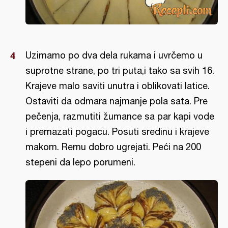
Uzimamo po dva dela rukama i uvrčemo u
suprotne strane, po tri puta,i tako sa svih 16.
Krajeve malo saviti unutra i oblikovati latice.
Ostaviti da odmara najmanje pola sata. Pre
pečenja, razmutiti žumance sa par kapi vode
i premazati pogacu. Posuti sredinu i krajeve
makom. Rernu dobro ugrejati. Peći na 200
stepeni da lepo porumeni.