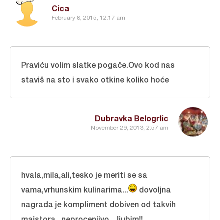
Cica
February 8, 2015, 12:17 am
Praviću volim slatke pogače.Ovo kod nas
staviš na sto i svako otkine koliko hoće
Dubravka Belogrlic
November 29, 2013, 2:57 am
hvala,mila,ali,tesko je meriti se sa
vama,vrhunskim kulinarima...
dovoljna
nagrada je kompliment dobiven od takvih
majstora...neprocenjivo... ljubim!!