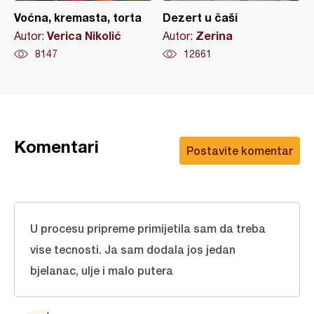
Voćna, kremasta, torta
Dezert u čaši
Verica Nikolić
Zerina
Autor:
Autor:
8147
12661
Komentari
Postavite komentar
U procesu pripreme primijetila sam da treba
vise tecnosti. Ja sam dodala jos jedan
bjelanac, ulje i malo putera