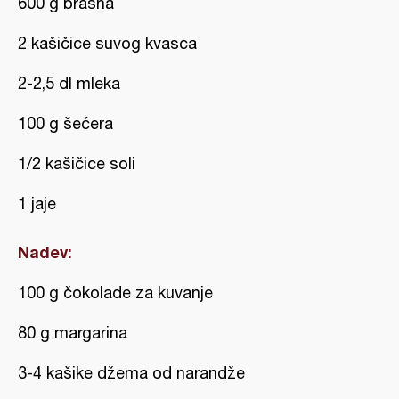
600 g brašna
2 kašičice suvog kvasca
2-2,5 dl mleka
100 g šećera
1/2 kašičice soli
1 jaje
Nadev:
100 g čokolade za kuvanje
80 g margarina
3-4 kašike džema od narandže