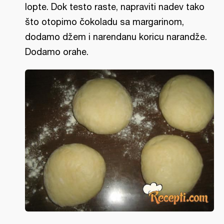
lopte. Dok testo raste, napraviti nadev tako
što otopimo čokoladu sa margarinom,
dodamo džem i narendanu koricu narandže.
Dodamo orahe.