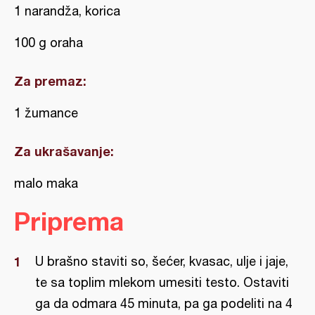
1 narandža, korica
100 g oraha
Za premaz:
1 žumance
Za ukrašavanje:
malo maka
Priprema
U brašno staviti so, šećer, kvasac, ulje i jaje,
te sa toplim mlekom umesiti testo. Ostaviti
ga da odmara 45 minuta, pa ga podeliti na 4