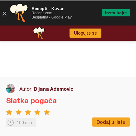
Recepti - Kuvar
Instalirajte
Recepti.com
Besplatna - Google Play
Ulogujte se
Dijana Ademovic
Autor:
Slatka pogača
Dodaj u listu
100 min