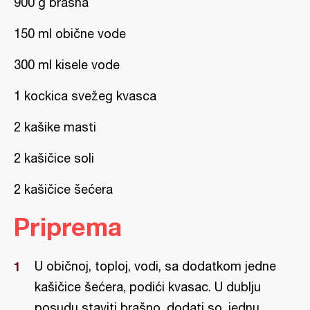
900 g brašna
150 ml obične vode
300 ml kisele vode
1 kockica svežeg kvasca
2 kašike masti
2 kašičice soli
2 kašičice šećera
Priprema
U običnoj, toploj, vodi, sa dodatkom jedne
kašičice šećera, podići kvasac. U dublju
posudu staviti brašno, dodati so, jednu