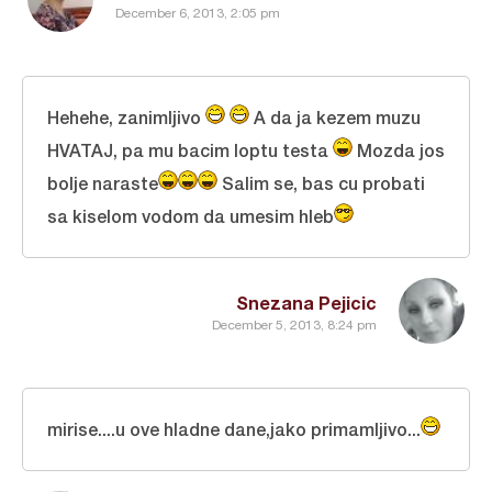
December 6, 2013, 2:05 pm
Hehehe, zanimljivo
A da ja kezem muzu
HVATAJ, pa mu bacim loptu testa
Mozda jos
bolje naraste
Salim se, bas cu probati
sa kiselom vodom da umesim hleb
Snezana Pejicic
December 5, 2013, 8:24 pm
mirise....u ove hladne dane,jako primamljivo...