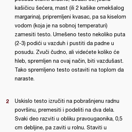
kašičicu šećera, mast (ili 2 kašike omekšalog
margarina), pripremljeni kvasac, pa sa kiselom
vodom (koja je na sobnoj temperaturi)
zamesiti testo. Umešeno testo nekoliko puta
(2-3) podići u vazduh i pustiti da padne u
posudu. Zvuči čudno, ali videćete koliko će
hleb, spremljen na ovaj način, biti vazdušast.
Tako spremljeno testo ostaviti na toplom da
naraste.
Uskislo testo izručiti na pobrašnjenu radnu
površinu, premesiti i podeliti na dva dela.
Svaki deo razviti u obliku pravougaonika, 0,5
cm debljine, pa zaviti u rolnu. Staviti u