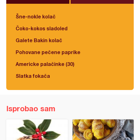
Šne-nokle kolač
Čoko-kokos sladoled
Galete Bakin kolač
Pohovane pečene paprike
Americke palačinke (30)
Slatka fokača
Isprobao sam