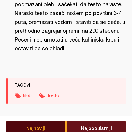
podmazani pleh i sačekati da testo naraste.
Naraslo testo zaseći nožem po površini 3-4
puta, premazati vodom i staviti da se peče, u
prethodno zagrejanoj rerni, na 200 stepeni.
Pečeni hleb umotati u veću kuhinjsku krpu i
ostaviti da se ohladi.
TAGOVI
hleb
testo
Najnoviji
Najpopularniji