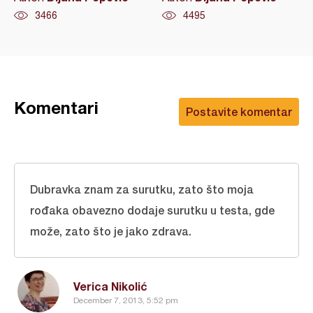
3466
4495
Komentari
Postavite komentar
Dubravka znam za surutku, zato što moja
rođaka obavezno dodaje surutku u testa, gde
može, zato što je jako zdrava.
Verica Nikolić
December 7, 2013, 5:52 pm