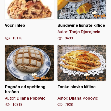
Voćni hleb
Bundevine lisnate kiflice
Tanja Djordjevic
Autor:
13176
3433
Pogača od speltinog
Tanke olovka kiflice
brašna
Dijana Popovic
Dijana Popovic
Autor:
Autor:
10818
7938