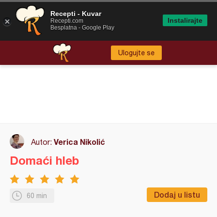
Recepti - Kuvar
Instalirajte
Recepti.com
Besplatna - Google Play
Ulogujte se
Verica Nikolić
Autor:
Domaći hleb
Dodaj u listu
60 min