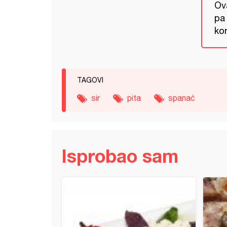
Ova
pa 
kor
TAGOVI
sir
pita
spanać
Isprobao sam
a salata