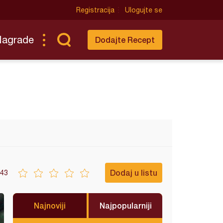
Registracija
Ulogujte se
Nagrade
Dodajte Recept
Dodaj u listu
43
Najnoviji
Najpopularniji