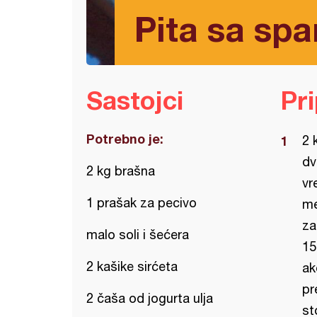
Pita sa spa
Sastojci
Pr
Potrebno je:
2 
dv
2 kg brašna
vr
1 prašak za pecivo
me
za
malo soli i šećera
15
2 kašike sirćeta
ak
pr
2 čaša od jogurta ulja
st