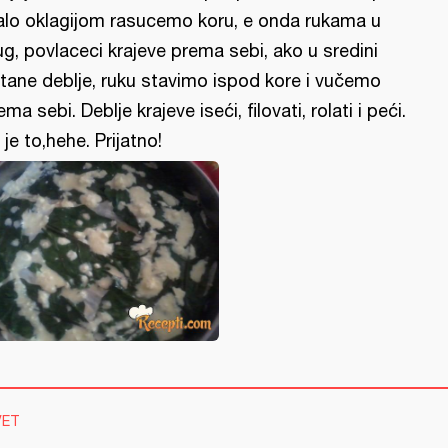
lo oklagijom rasucemo koru, e onda rukama u
ug, povlaceci krajeve prema sebi, ako u sredini
tane deblje, ruku stavimo ispod kore i vučemo
ema sebi. Deblje krajeve iseći, filovati, rolati i peći.
 je to,hehe. Prijatno!
VET