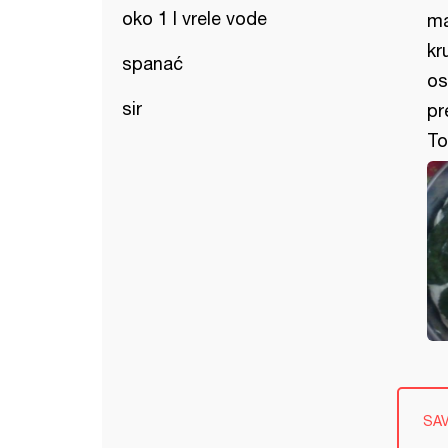
oko 1 l vrele vode
ma
kr
spanać
os
sir
pr
To
SA