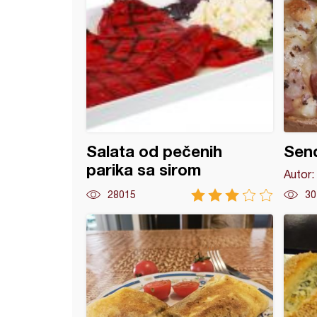
Salata od pečenih
Send
parika sa sirom
Autor:
28015
30
ir u prelivu sa sirom