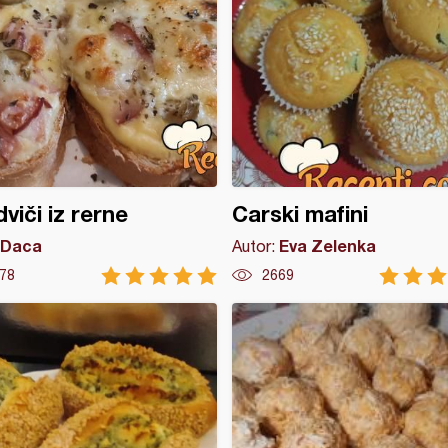
viči iz rerne
Carski mafini
Daca
Eva Zelenka
Autor:
78
2669