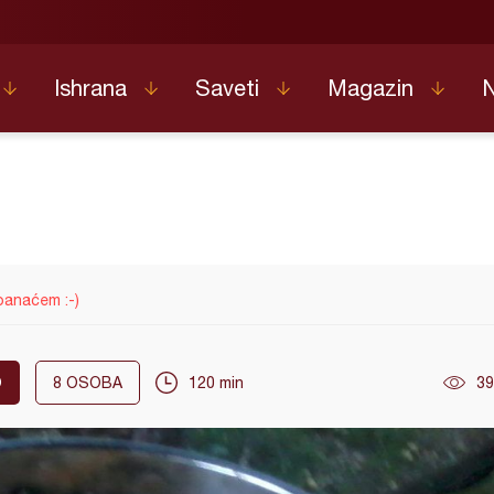
Ishrana
Saveti
Magazin
panaćem :-)
O
8
OSOBA
120 min
39