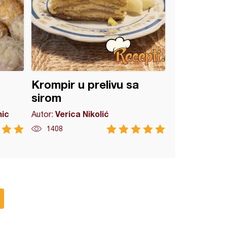
Krompir u prelivu sa
sirom
mic
Verica Nikolić
Autor:
1408