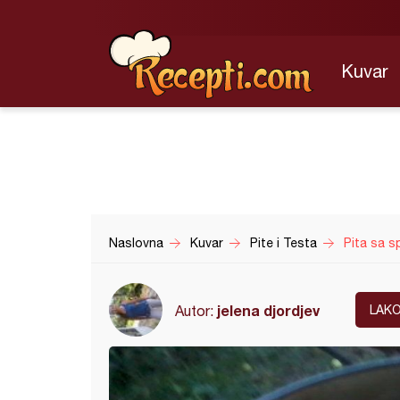
Kuvar
Naslovna
Kuvar
Pite i Testa
Pita sa s
jelena djordjev
Autor:
LAK