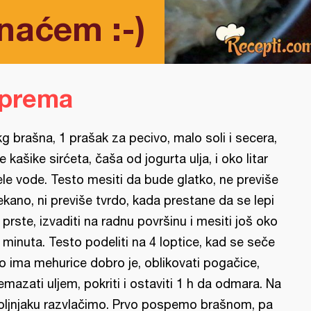
naćem :-)
iprema
kg brašna, 1 prašak za pecivo, malo soli i secera,
e kašike sirćeta, čaša od jogurta ulja, i oko litar
ele vode. Testo mesiti da bude glatko, ne previše
kano, ni previše tvrdo, kada prestane da se lepi
 prste, izvaditi na radnu površinu i mesiti još oko
 minuta. Testo podeliti na 4 loptice, kad se seče
o ima mehurice dobro je, oblikovati pogačice,
emazati uljem, pokriti i ostaviti 1 h da odmara. Na
oljnjaku razvlačimo. Prvo pospemo brašnom, pa