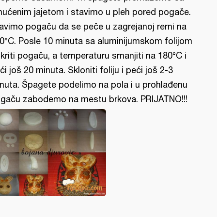
ućenim jajetom i stavimo u pleh pored pogače.
avimo pogaču da se peče u zagrejanoj rerni na
0°C. Posle 10 minuta sa aluminijumskom folijom
kriti pogaču, a temperaturu smanjiti na 180°C i
ći još 20 minuta. Skloniti foliju i peći još 2-3
nuta. Špagete podelimo na pola i u prohlađenu
gaču zabodemo na mestu brkova. PRIJATNO!!!