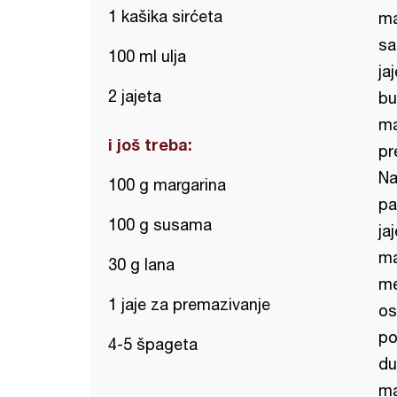
1 kašika sirćeta
ma
sa
100 ml ulja
ja
2 jajeta
bu
ma
i još treba:
pr
Na
100 g margarina
pa
100 g susama
ja
ma
30 g lana
me
1 jaje za premazivanje
os
po
4-5 špageta
du
ma