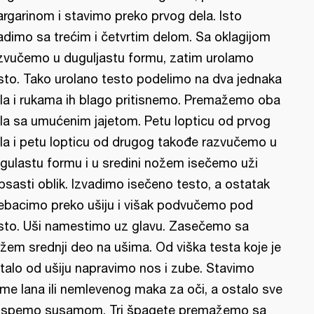
rgarinom i stavimo preko prvog dela. Isto
adimo sa trećim i četvrtim delom. Sa oklagijom
zvučemo u duguljastu formu, zatim urolamo
sto. Tako urolano testo podelimo na dva jednaka
la i rukama ih blago pritisnemo. Premažemo oba
la sa umućenim jajetom. Petu lopticu od prvog
la i petu lopticu od drugog takođe razvučemo u
gulastu formu i u sredini nožem isečemo uži
ipsasti oblik. Izvadimo isečeno testo, a ostatak
ebacimo preko ušiju i višak podvučemo pod
sto. Uši namestimo uz glavu. Zasečemo sa
žem srednji deo na ušima. Od viška testa koje je
talo od ušiju napravimo nos i zube. Stavimo
me lana ili nemlevenog maka za oči, a ostalo sve
spemo susamom. Tri špagete premažemo sa