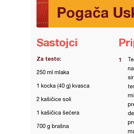
Pogača Usk
Sastojci
Pr
Za testo:
Te
na
250 ml mlaka
si
1 kocka (40 g) kvasca
te
mi
2 kašičice soli
pr
1 kašičica šećera
de
pr
700 g brašna
ma