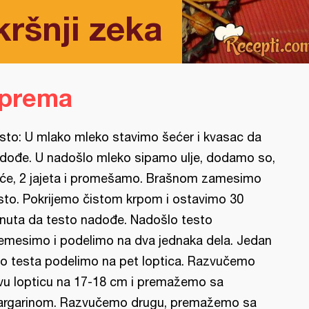
ršnji zeka
iprema
sto: U mlako mleko stavimo šećer i kvasac da
dođe. U nadošlo mleko sipamo ulje, dodamo so,
rće, 2 jajeta i promešamo. Brašnom zamesimo
sto. Pokrijemo čistom krpom i ostavimo 30
nuta da testo nadođe. Nadošlo testo
emesimo i podelimo na dva jednaka dela. Jedan
o testa podelimo na pet loptica. Razvučemo
vu lopticu na 17-18 cm i premažemo sa
rgarinom. Razvučemo drugu, premažemo sa