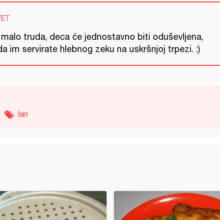
VET
 malo truda, deca će jednostavno biti oduševljena,
a im servirate hlebnog zeku na uskršnjoj trpezi. :)
lan