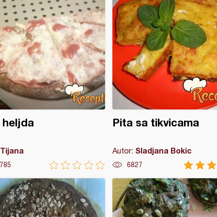
 heljda
Pita sa tikvicama
Tijana
Sladjana Bokic
Autor:
785
6827