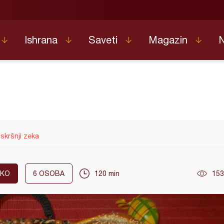
Ishrana
Saveti
Magazin
skršnji zeka
SKO
6
OSOBA
120 min
153