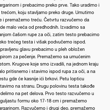
rgarinom i prebacimo preko prve. Tako uradimo i
 trećom, koju stavljamo preko druge. Umutimo
je i premažemo treću. Četvrtu razvučemo da
de malo veća od predhodnih. Izvadimo sa
njom čašom rupe za oči, zatim testo prebacimo
eko trećeg testa i višak podvučemo ispod.
pravljenu glavu prebacimo u pleh obložen
pirom za pečenje. Premažemo sa umućenim
jetom. Krugove koje smo izvadili, na jednom kraju
lo pritisnemo i stavimo ispod rupa za oči, a na
stu gde će kasnije ići brkovi. Petu lopticu
tavimo na stranu. Drugu polovinu testa takođe
delimo na pet delova. Prvo testo razvučemo u
guljastu formu oko 17-18 cm i premažemo
rgarinom. Razvučemo i drugi deo, premažemo