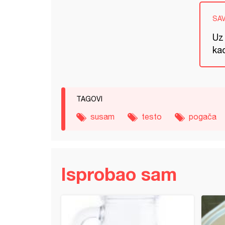
SA
Uz
kad
TAGOVI
susam
testo
pogača
Isprobao sam
 hleb sa semenkama