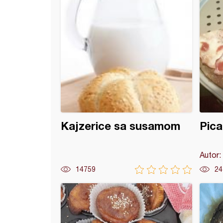
Kajzerice sa susamom
Pica
Autor:
14759
24
 sa koprivom