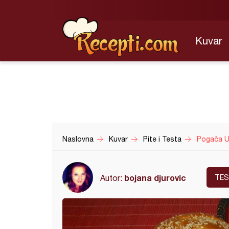
Kuvar
Naslovna
Kuvar
Pite i Testa
Pogača U
bojana djurovic
Autor:
TE