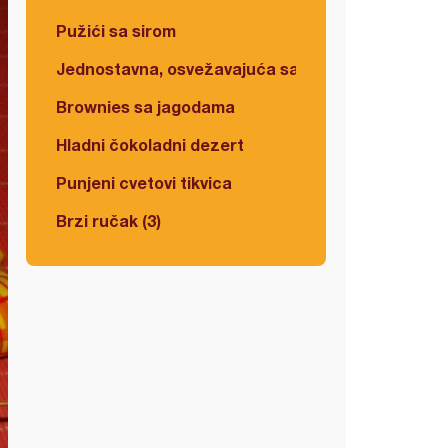
Pužići sa sirom
Jednostavna, osvežavajuća salata
Brownies sa jagodama
Hladni čokoladni dezert
Punjeni cvetovi tikvica
Brzi ručak (3)