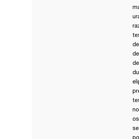
ma
ur
ra
te
de
de
de
du
el
pr
te
no
os
se
po