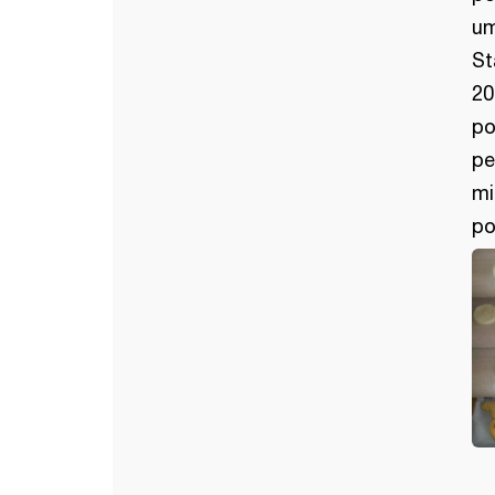
um
St
20
po
pe
mi
po