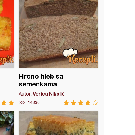
Hrono hleb sa
semenkama
Verica Nikolić
Autor:
14330