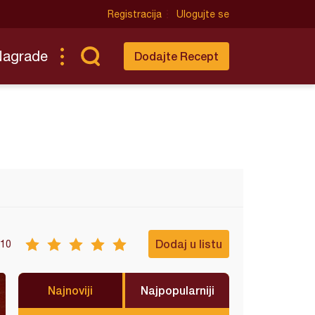
Registracija
Ulogujte se
Nagrade
Dodajte Recept
Dodaj u listu
10
Najnoviji
Najpopularniji