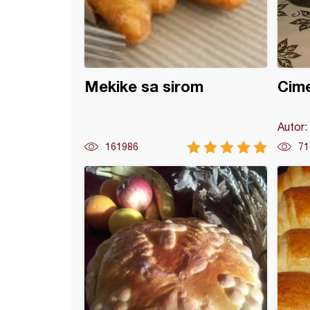
Mekike sa sirom
Cime
Autor:
161986
71
ice