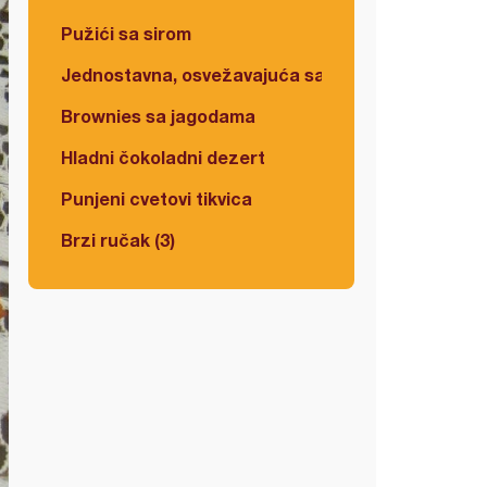
Pužići sa sirom
Jednostavna, osvežavajuća salata
Brownies sa jagodama
Hladni čokoladni dezert
Punjeni cvetovi tikvica
Brzi ručak (3)