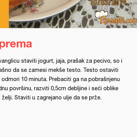
i
iprema
vanglicu staviti jogurt, jaja, prašak za pecivo, so i
ašno da se zamesi mekše testo. Testo ostaviti
 odmori 10 minuta. Prebaciti ga na pobrašnjenu
dnu površinu, razviti 0,5cm debljine i seći oblike
 želji. Staviti u zagrejano ulje da se prže.