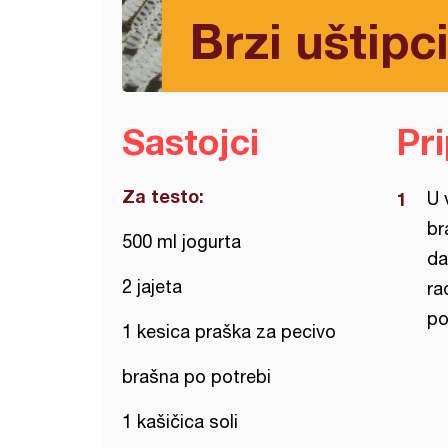
Brzi uštipc
Sastojci
Pr
Za testo:
U 
br
500 ml jogurta
da
2 jajeta
ra
po
1 kesica praška za pecivo
brašna po potrebi
1 kašičica soli