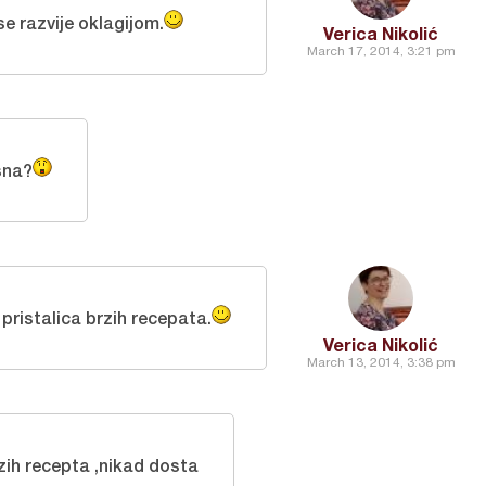
e razvije oklagijom.
Verica Nikolić
March 17, 2014, 3:21 pm
sna?
 pristalica brzih recepata.
Verica Nikolić
March 13, 2014, 3:38 pm
zih recepta ,nikad dosta