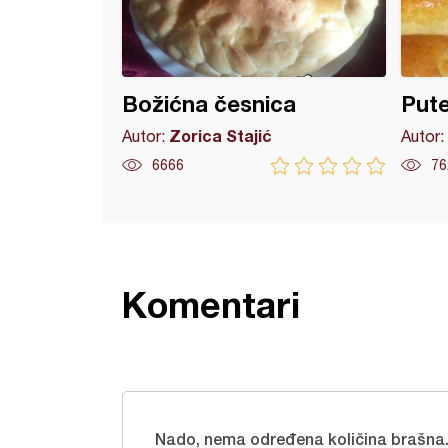
Božićna česnica
Puter
Zorica Stajić
Autor:
Autor:
6666
76
Komentari
Nado, nema određena količina brašna.