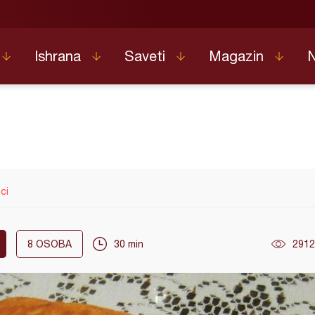
Ishrana
Saveti
Magazin
ci
8
OSOBA
30 min
2912