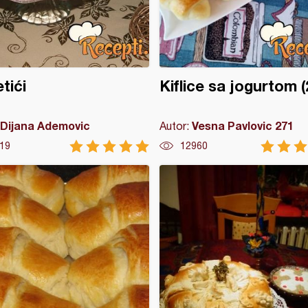
tići
Kiflice sa jogurtom (
Dijana Ademovic
Vesna Pavlovic 271
Autor:
19
12960