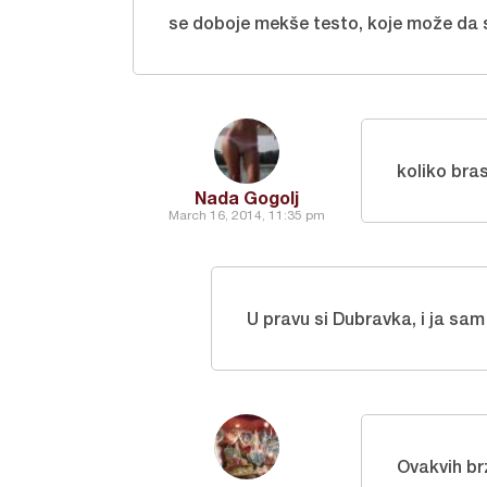
se doboje mekše testo, koje može da s
koliko bra
Nada Gogolj
March 16, 2014, 11:35 pm
U pravu si Dubravka, i ja sam
Ovakvih br