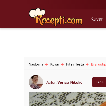
Kuvar
Naslovna
Kuvar
Pite i Testa
Brzi uštip
Verica Nikolić
Autor:
LAKO