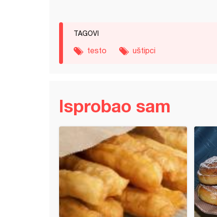
TAGOVI
testo
uštipci
Isprobao sam
vaste cimet rolnice