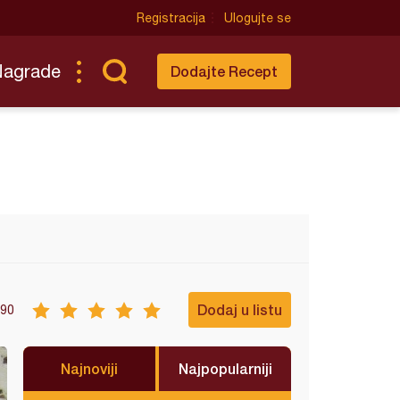
Registracija
Ulogujte se
Nagrade
Dodajte Recept
Dodaj u listu
90
Najnoviji
Najpopularniji