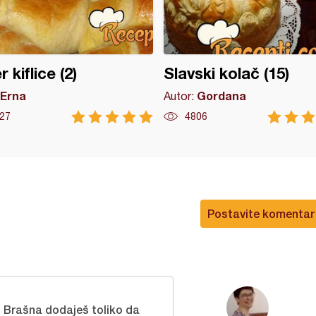
 kiflice (2)
Slavski kolač (15)
Erna
Gordana
Autor:
27
4806
Postavite komentar
 Brašna dodaješ toliko da