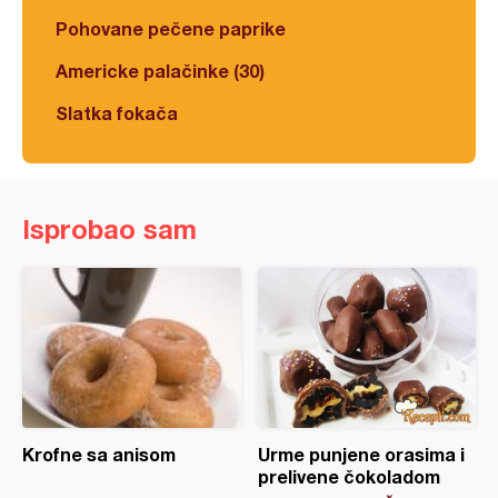
Pohovane pečene paprike
Americke palačinke (30)
Slatka fokača
Isprobao sam
Krofne sa anisom
Urme punjene orasima i
prelivene čokoladom