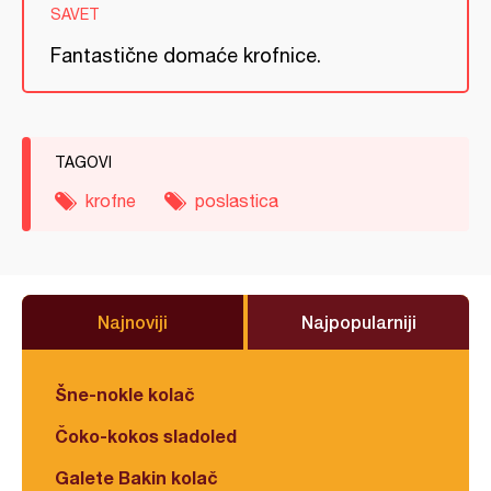
SAVET
Fantastične domaće krofnice.
TAGOVI
krofne
poslastica
Najnoviji
Najpopularniji
Šne-nokle kolač
Čoko-kokos sladoled
Galete Bakin kolač