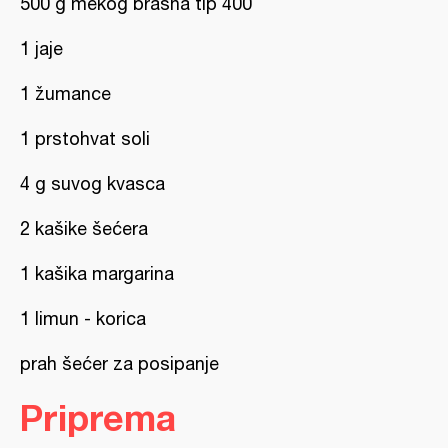
500 g mekog brašna tip 400
1 jaje
1 žumance
1 prstohvat soli
4 g suvog kvasca
2 kašike šećera
1 kašika margarina
1 limun - korica
prah šećer za posipanje
Priprema