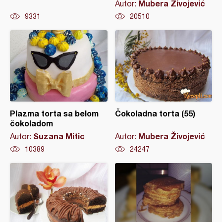
Mubera Živojević
Autor:
9331
20510
Plazma torta sa belom
Čokoladna torta (55)
čokoladom
Suzana Mitic
Mubera Živojević
Autor:
Autor:
10389
24247