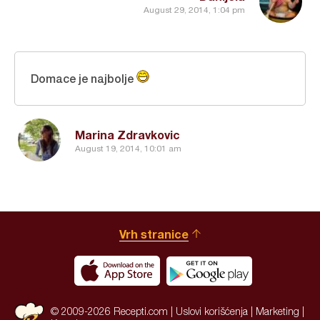
August 29, 2014, 1:04 pm
Domace je najbolje
Marina Zdravkovic
August 19, 2014, 10:01 am
Vrh stranice
© 2009-2026 Recepti.com |
Uslovi korišćenja
|
Marketing
|