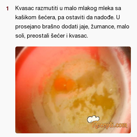
Kvasac razmutiti u malo mlakog mleka sa
kašikom šećera, pa ostaviti da nadođe. U
prosejano brašno dodati jaje, žumance, malo
soli, preostali šećer i kvasac.