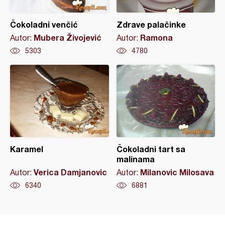
Čokoladni venčić
Zdrave palačinke
Mubera Živojević
Ramona
Autor:
Autor:
5303
4780
Karamel
Čokoladni tart sa
malinama
Verica Damjanovic
Milanovic Milosava
Autor:
Autor:
6340
6881