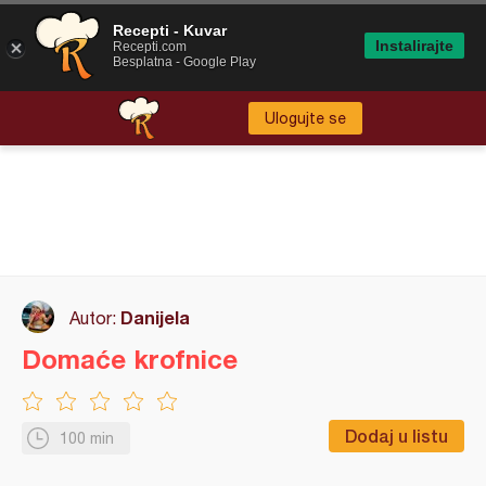
Recepti - Kuvar
Instalirajte
Recepti.com
Besplatna - Google Play
Ulogujte se
Danijela
Autor:
Domaće krofnice
Dodaj u listu
100 min