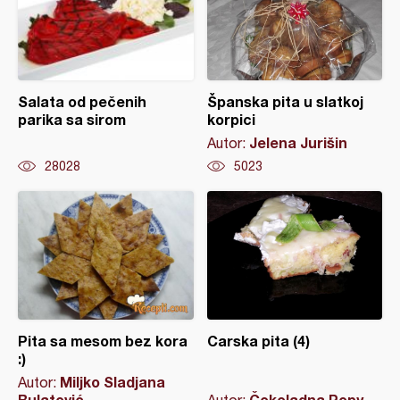
Salata od pečenih
Španska pita u slatkoj
parika sa sirom
korpici
Jelena Jurišin
Autor:
28028
5023
Pita sa mesom bez kora
Carska pita (4)
:)
Miljko Sladjana
Autor:
Bulatović
Čokoladna Popy