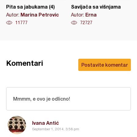
Pita sa jabukama (4)
Savijača sa višnjama
Marina Petrovic
Erna
Autor:
Autor:
11777
72727
Komentari
Postavite komentar
Mmmm, e ovo je odlicno!
Ivana Antić
September 1, 2014, 3:58 pm