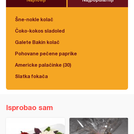
Šne-nokle kolač
Čoko-kokos sladoled
Galete Bakin kolač
Pohovane pečene paprike
Americke palačinke (30)
Slatka fokača
Isprobao sam