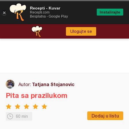
Recepti - Kuvar
Instalirajte
Recepti.com
Besplatna - Google Play
Ulogujte se
Tatjana Stojanovic
Autor:
Pita sa prazilukom
Dodaj u listu
60 min