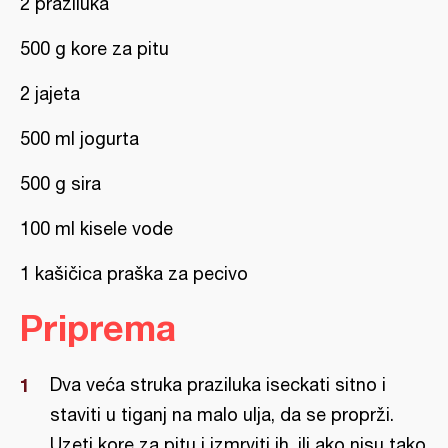
2 praziluka
500 g kore za pitu
2 jajeta
500 ml jogurta
500 g sira
100 ml kisele vode
1 kašičica praška za pecivo
Priprema
Dva veća struka praziluka iseckati sitno i
staviti u tiganj na malo ulja, da se proprži.
Uzeti kore za pitu i izmrviti ih, ili ako nisu tako