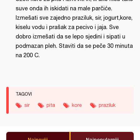
suve onda ih iskidati na male parčiće.
Izmešati sve zajedno praziluk, sir, jogurt,kore,
kiselu vodu i prašak za pecivo i jaja. Sve
dobro izmešati da se lepo sjedini i sipati u
podmazan pleh. Staviti da se peče 30 minuta
na 200 C.
TAGOVI
sir
pita
kore
praziluk
Najnoviji
Najpopularniji