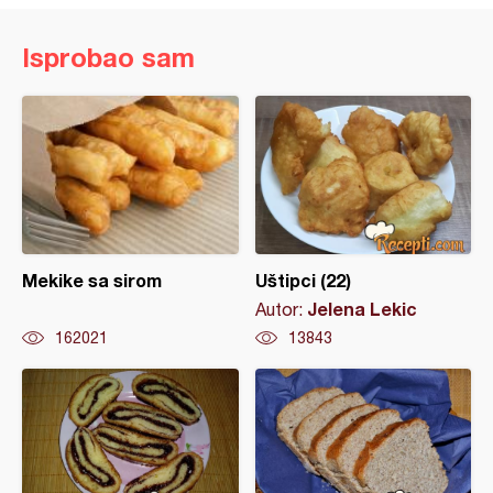
Isprobao sam
Mekike sa sirom
Uštipci (22)
Jelena Lekic
Autor:
162021
13843