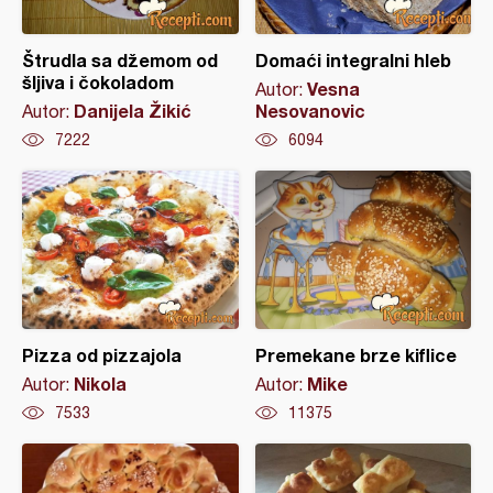
Štrudla sa džemom od
Domaći integralni hleb
šljiva i čokoladom
Vesna
Autor:
Danijela Žikić
Nesovanovic
Autor:
7222
6094
Pizza od pizzajola
Premekane brze kiflice
Nikola
Mike
Autor:
Autor:
7533
11375