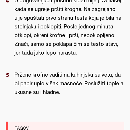
U odgovarajuću posudu sipati ulje (1/3 flaše) i
kada se ugreje pržiti krogne. Na zagrejano
ulje spuštati prvo stranu testa koja je bila na
stolnjaku i poklopiti. Posle jednog minuta
otklopi, okreni krofne i prži, nepoklopljeno.
Znači, samo se poklapa čim se testo stavi,
jer tada jako lepo narastu.
Pržene krofne vaditi na kuhinjsku salvetu, da
bi papir upio višak masnoće. Poslužiti tople a
ukusne su i hladne.
TAGOVI