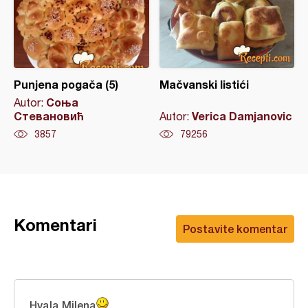
Punjena pogača (5)
Mačvanski listići
Соња
Autor:
Стевановић
Verica Damjanovic
Autor:
3857
79256
Komentari
Postavite komentar
Hvala Milena