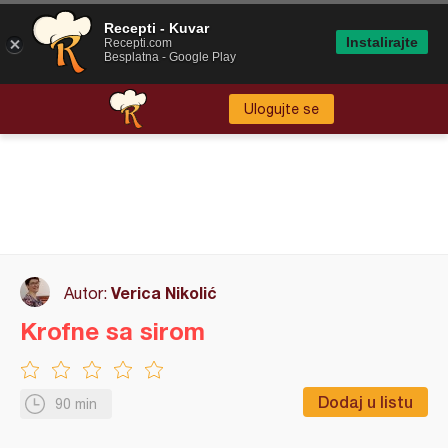
Recepti - Kuvar
Instalirajte
Recepti.com
Besplatna - Google Play
Ulogujte se
Verica Nikolić
Autor:
Krofne sa sirom
Dodaj u listu
90 min