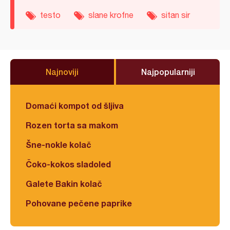
testo
slane krofne
sitan sir
Najnoviji
Najpopularniji
Domaći kompot od šljiva
Rozen torta sa makom
Šne-nokle kolač
Čoko-kokos sladoled
Galete Bakin kolač
Pohovane pečene paprike