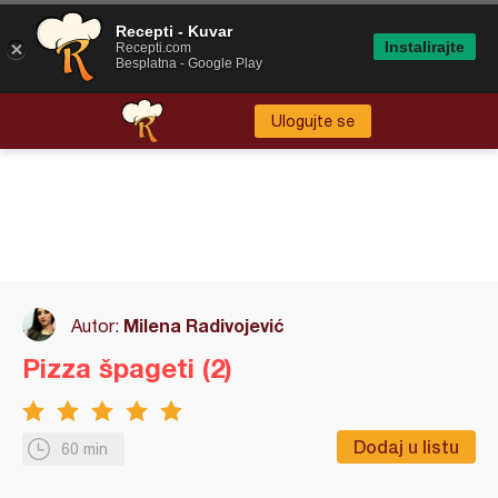
Recepti - Kuvar
Instalirajte
Recepti.com
Besplatna - Google Play
Ulogujte se
Milena Radivojević
Autor:
Pizza špageti (2)
Dodaj u listu
60 min