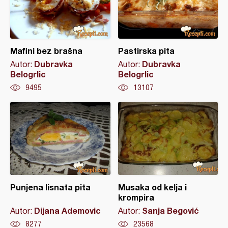
Mafini bez brašna
Pastirska pita
Dubravka
Dubravka
Autor:
Autor:
Belogrlic
Belogrlic
9495
13107
Punjena lisnata pita
Musaka od kelja i
krompira
Dijana Ademovic
Sanja Begović
Autor:
Autor:
8277
23568