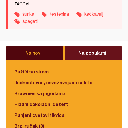
TAGOVI
šunka
testenina
kačkavalj
špageti
Najnoviji
Najpopularniji
Pužići sa sirom
Jednostavna, osvežavajuća salata
Brownies sa jagodama
Hladni čokoladni dezert
Punjeni cvetovi tikvica
Brzi ručak (3)