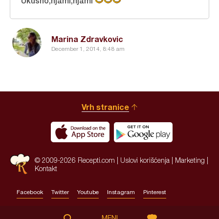
Ukusno,njami,njami
Marina Zdravkovic
December 1, 2014, 8:48 am
Vrh stranice
© 2009-2026 Recepti.com |
Uslovi korišćenja
|
Marketing
|
Kontakt
Facebook
Twitter
Youtube
Instagram
Pinterest
Site by:
HALO