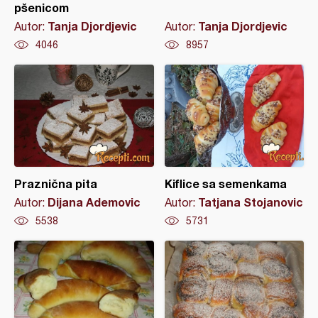
pšenicom
Tanja Djordjevic
Tanja Djordjevic
Autor:
Autor:
4046
8957
Praznična pita
Kiflice sa semenkama
Dijana Ademovic
Tatjana Stojanovic
Autor:
Autor:
5538
5731