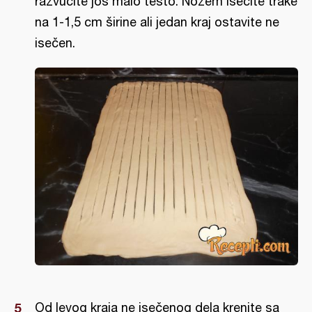
razvucite još malo testo. Nožem isecite trake
na 1-1,5 cm širine ali jedan kraj ostavite ne
isečen.
Od levog kraja ne isečenog dela krenite sa