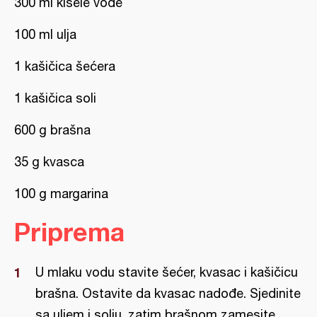
300 ml kisele vode
100 ml ulja
1 kašičica šećera
1 kašičica soli
600 g brašna
35 g kvasca
100 g margarina
Priprema
U mlaku vodu stavite šećer, kvasac i kašičicu
brašna. Ostavite da kvasac nadođe. Sjedinite
sa uljem i solju, zatim brašnom zamesite