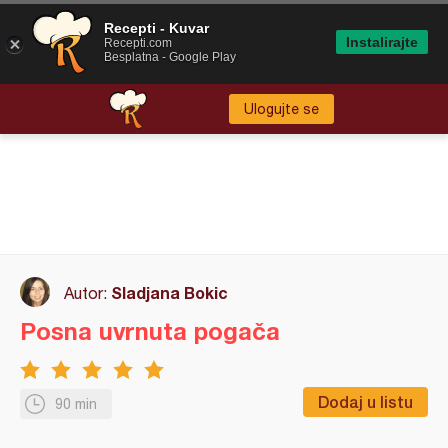
Recepti - Kuvar
Instalirajte
Recepti.com
Besplatna - Google Play
Ulogujte se
Sladjana Bokic
Autor:
Posna uvrnuta pogača
Dodaj u listu
90 min