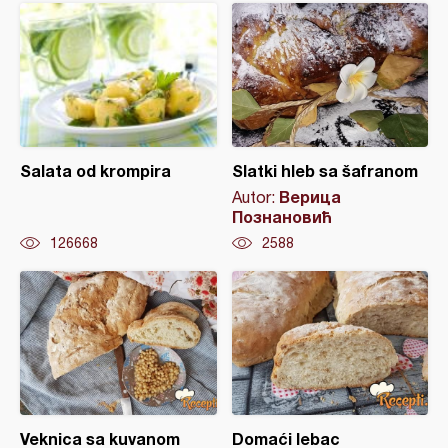
Salata od krompira
Slatki hleb sa šafranom
Верица
Autor:
Познановић
126668
2588
Veknica sa kuvanom
Domaći lebac