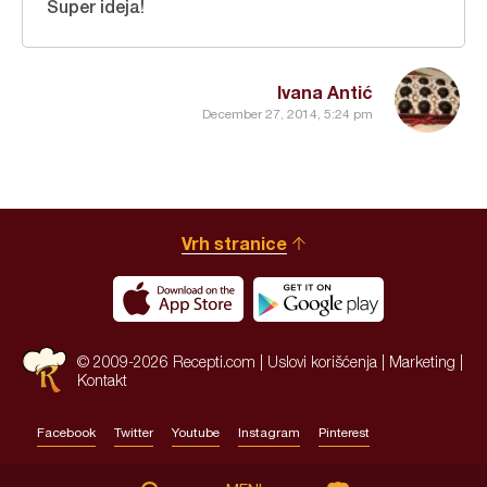
Super ideja!
Ivana Antić
December 27, 2014, 5:24 pm
Vrh stranice
© 2009-2026 Recepti.com |
Uslovi korišćenja
|
Marketing
|
Kontakt
Facebook
Twitter
Youtube
Instagram
Pinterest
Site by:
HALO