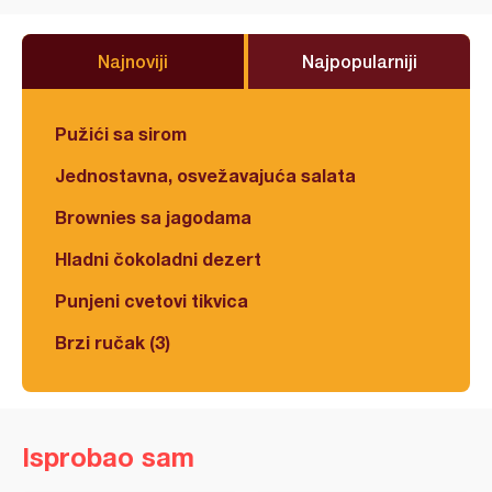
Najnoviji
Najpopularniji
Pužići sa sirom
Jednostavna, osvežavajuća salata
Brownies sa jagodama
Hladni čokoladni dezert
Punjeni cvetovi tikvica
Brzi ručak (3)
Isprobao sam