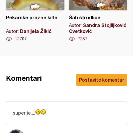
Pekarske prazne kifle
Šah štrudlice
Sandra Stojiljković
Autor:
Danijela Žikić
Cvetković
Autor:
12707
7257
Komentari
Postavite komentar
super je,...