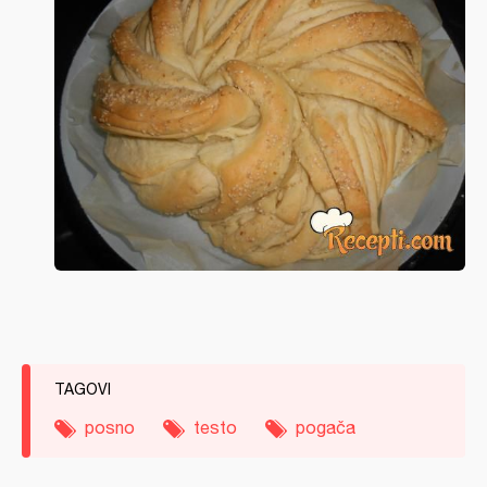
TAGOVI
posno
testo
pogača