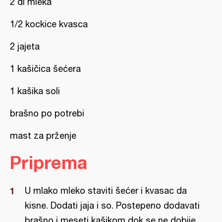
2 dl mleka
1/2 kockice kvasca
2 jajeta
1 kašičica šećera
1 kašika soli
brašno po potrebi
mast za prženje
Priprema
U mlako mleko staviti šećer i kvasac da
kisne. Dodati jaja i so. Postepeno dodavati
brašno i meseti kašikom dok se ne dobije