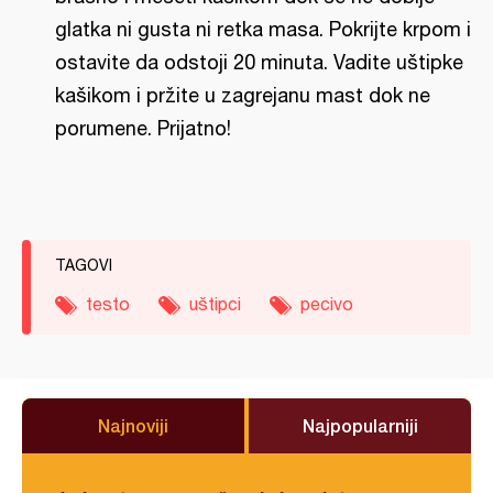
glatka ni gusta ni retka masa. Pokrijte krpom i
ostavite da odstoji 20 minuta. Vadite uštipke
kašikom i pržite u zagrejanu mast dok ne
porumene. Prijatno!
TAGOVI
testo
uštipci
pecivo
Najnoviji
Najpopularniji