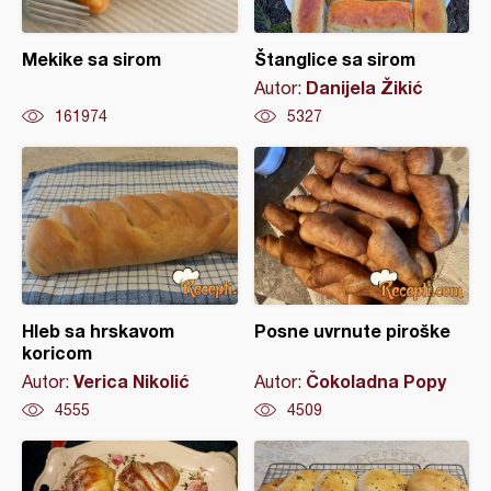
Mekike sa sirom
Štanglice sa sirom
Danijela Žikić
Autor:
161974
5327
Hleb sa hrskavom
Posne uvrnute piroške
koricom
Verica Nikolić
Čokoladna Popy
Autor:
Autor:
4555
4509