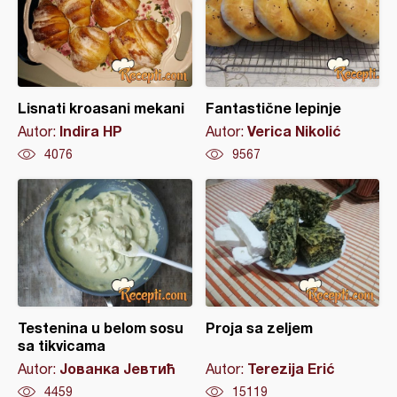
Lisnati kroasani mekani
Fantastične lepinje
Indira HP
Verica Nikolić
Autor:
Autor:
4076
9567
Testenina u belom sosu
Proja sa zeljem
sa tikvicama
Јованка Јевтић
Terezija Erić
Autor:
Autor:
4459
15119