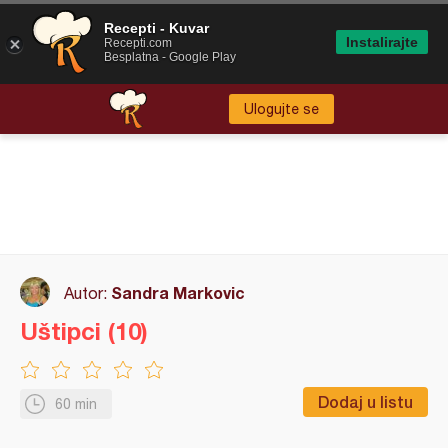
Recepti - Kuvar
Instalirajte
Recepti.com
Besplatna - Google Play
Ulogujte se
Sandra Markovic
Autor:
Uštipci (10)
Dodaj u listu
60 min