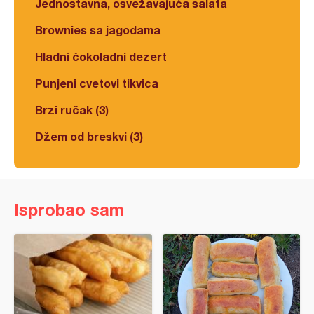
Jednostavna, osvežavajuća salata
Brownies sa jagodama
Hladni čokoladni dezert
Punjeni cvetovi tikvica
Brzi ručak (3)
Džem od breskvi (3)
Isprobao sam