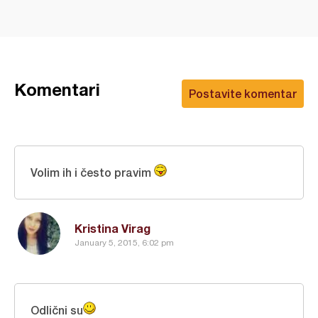
Komentari
Postavite komentar
Volim ih i često pravim
Kristina Virag
January 5, 2015, 6:02 pm
Odlični su