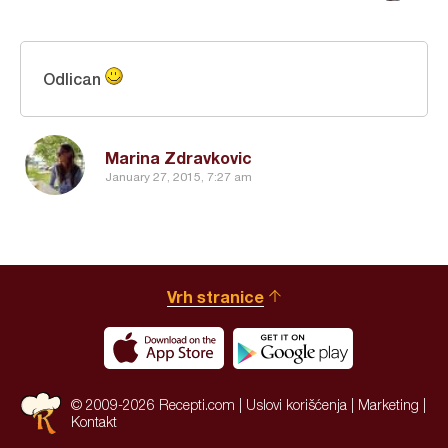
Odlican
Marina Zdravkovic
January 27, 2015, 7:27 am
Vrh stranice
© 2009-2026 Recepti.com |
Uslovi korišćenja
|
Marketing
|
Kontakt