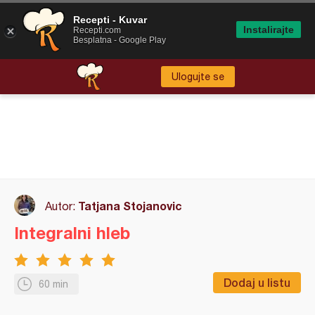
Recepti - Kuvar
Instalirajte
Recepti.com
Besplatna - Google Play
Ulogujte se
Tatjana Stojanovic
Autor:
Integralni hleb
Dodaj u listu
60 min