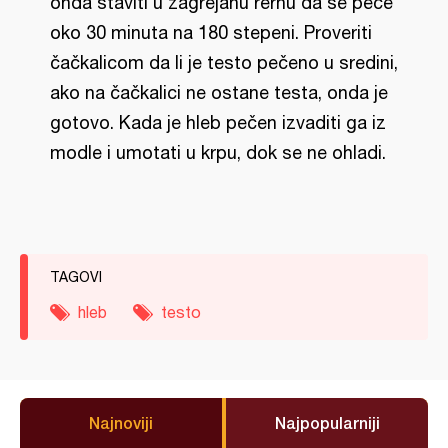
onda staviti u zagrejanu rernu da se peče
oko 30 minuta na 180 stepeni. Proveriti
čačkalicom da li je testo pečeno u sredini,
ako na čačkalici ne ostane testa, onda je
gotovo. Kada je hleb pečen izvaditi ga iz
modle i umotati u krpu, dok se ne ohladi.
TAGOVI
hleb
testo
Najnoviji
Najpopularniji