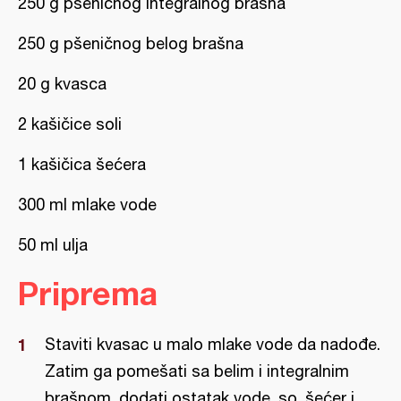
250 g pšeničnog integralnog brašna
250 g pšeničnog belog brašna
20 g kvasca
2 kašičice soli
1 kašičica šećera
300 ml mlake vode
50 ml ulja
Priprema
Staviti kvasac u malo mlake vode da nadođe.
Zatim ga pomešati sa belim i integralnim
brašnom, dodati ostatak vode, so, šećer i