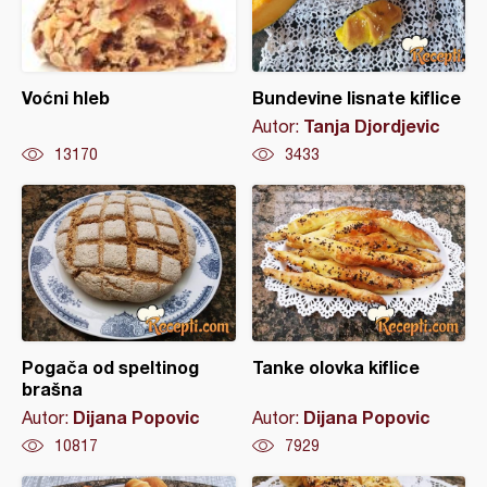
Voćni hleb
Bundevine lisnate kiflice
Tanja Djordjevic
Autor:
13170
3433
Pogača od speltinog
Tanke olovka kiflice
brašna
Dijana Popovic
Dijana Popovic
Autor:
Autor:
10817
7929