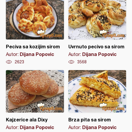
Peciva sa kozijim sirom
Uvrnuto pecivo sa sirom
Dijana Popovic
Dijana Popovic
Autor:
Autor:
2623
3568
Kajzerice ala Dixy
Brza pita sa sirom
Dijana Popovic
Dijana Popovic
Autor:
Autor: