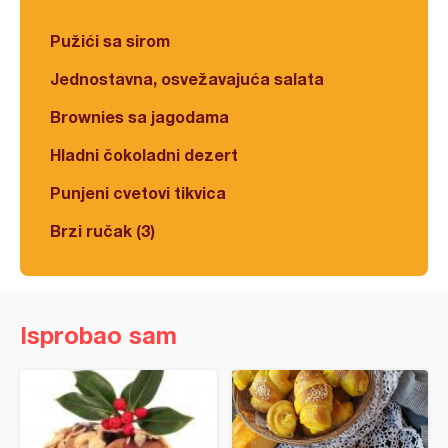
Pužići sa sirom
Jednostavna, osvežavajuća salata
Brownies sa jagodama
Hladni čokoladni dezert
Punjeni cvetovi tikvica
Brzi ručak (3)
Isprobao sam