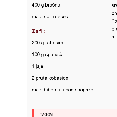
400 g brašna
sr
pr
malo soli i šećera
Po
pr
Za fil:
mi
200 g feta sira
100 g spanaća
1 jaje
2 pruta kobasice
malo bibera i tucane paprike
TAGOVI