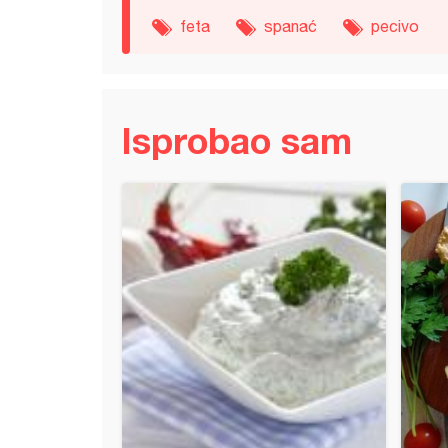
feta
spanać
pecivo
Isprobao sam
eć