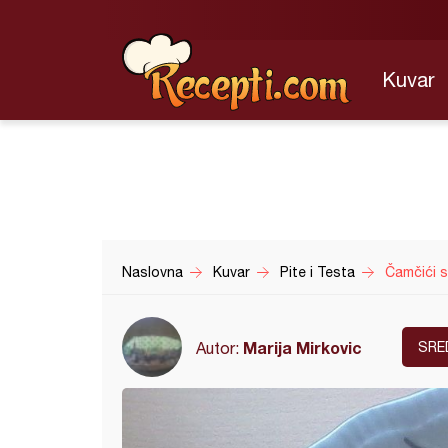
Kuvar
Naslovna
Kuvar
Pite i Testa
Čamčići s
Marija Mirkovic
Autor:
SRE