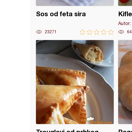
Sos od feta sira
Kifl
Autor:
23271
64
e lepinje (5)