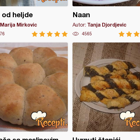
e od heljde
Naan
Marija Mirkovic
Tanja Djordjevic
Autor:
76
4565