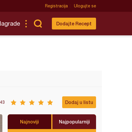
Registracija
Ulogujte se
Nagrade
Dodajte Recept
Dodaj u listu
43
Najnoviji
Najpopularniji