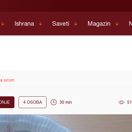
Ishrana
Saveti
Magazin
a sirom
DNJE
4
OSOBA
30 min
51