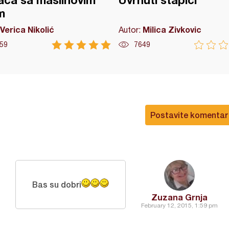
ča sa maslinovim
Uvrnuti štapići
m
Verica Nikolić
Milica Zivkovic
Autor:
59
7649
Postavite komentar
Bas su dobri
Zuzana Grnja
February 12, 2015, 1:59 pm