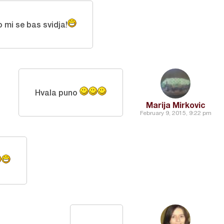
mi se bas svidja!
Hvala puno
Marija Mirkovic
February 9, 2015, 9:22 pm