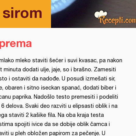
 sirom
iprema
mlako mleko staviti šećer i suvi kvasac, pa nakon
t minuta dodati ulje, jaje, so i brašno. Zamesiti
sto i ostaviti da nadođe. U posudi izmešati sir,
je, obaren i sitno iseckan spanać, dodati biber i
canu paprika. Nadošlo testo premesiti i podeliti
 6 delova. Svaki deo razviti u elipsasti oblik i na
ega staviti 2 kašike fila. Na oba kraja testa
stima spojiti ivice da se dobije oblik čamca i
aviti u pleh obložen papirom za pečenje. U