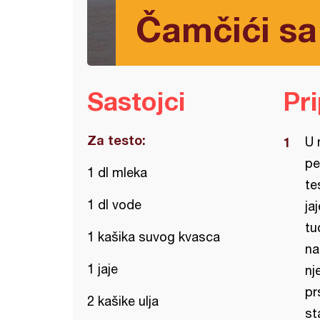
Čamčići sa
Sastojci
Pr
Za testo:
U 
pe
1 dl mleka
te
1 dl vode
ja
tu
1 kašika suvog kvasca
na
1 jaje
nj
pr
2 kašike ulja
st