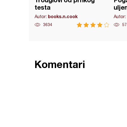
Trouglovi od prhkog
Poga
testa
ulje
books.n.cook
Autor:
Autor:
3634
57
Komentari