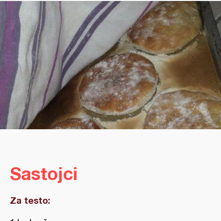
Sastojci
Za testo: