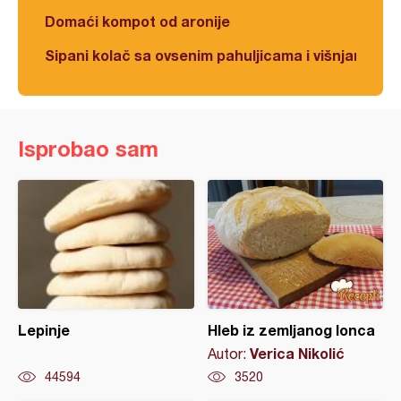
Domaći kompot od aronije
Sipani kolač sa ovsenim pahuljicama i višnjama
Isprobao sam
Lepinje
Hleb iz zemljanog lonca
Verica Nikolić
Autor:
44594
3520