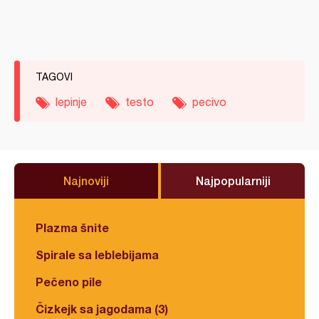
TAGOVI
lepinje
testo
pecivo
Najnoviji
Najpopularniji
Plazma šnite
Spirale sa leblebijama
Pečeno pile
Čizkejk sa jagodama (3)