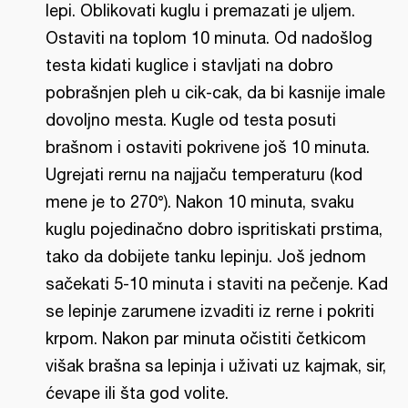
lepi. Oblikovati kuglu i premazati je uljem.
Ostaviti na toplom 10 minuta. Od nadošlog
testa kidati kuglice i stavljati na dobro
pobrašnjen pleh u cik-cak, da bi kasnije imale
dovoljno mesta. Kugle od testa posuti
brašnom i ostaviti pokrivene još 10 minuta.
Ugrejati rernu na najjaču temperaturu (kod
mene je to 270°). Nakon 10 minuta, svaku
kuglu pojedinačno dobro ispritiskati prstima,
tako da dobijete tanku lepinju. Još jednom
sačekati 5-10 minuta i staviti na pečenje. Kad
se lepinje zarumene izvaditi iz rerne i pokriti
krpom. Nakon par minuta očistiti četkicom
višak brašna sa lepinja i uživati uz kajmak, sir,
ćevape ili šta god volite.