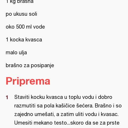
1 kg brašna
po ukusu soli
oko 500 ml vode
1 kocka kvasca
malo ulja
brašno za posipanje
Priprema
Staviti kocku kvasca u toplu vodu i dobro
razmutiti sa pola kašičice šećera. Brašno i so
zajedno umešati, a zatim uliti vodu i kvasac.
Umesiti mekano testo...skoro da se za prste