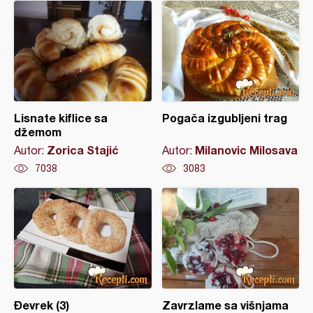
Lisnate kiflice sa
Pogača izgubljeni trag
džemom
Zorica Stajić
Milanovic Milosava
Autor:
Autor:
7038
3083
Đevrek (3)
Zavrzlame sa višnjama