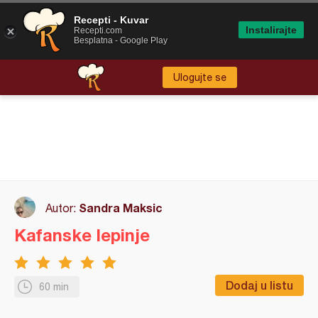
Recepti - Kuvar
Instalirajte
Recepti.com
Besplatna - Google Play
Ulogujte se
Sandra Maksic
Autor:
Kafanske lepinje
Dodaj u listu
60 min