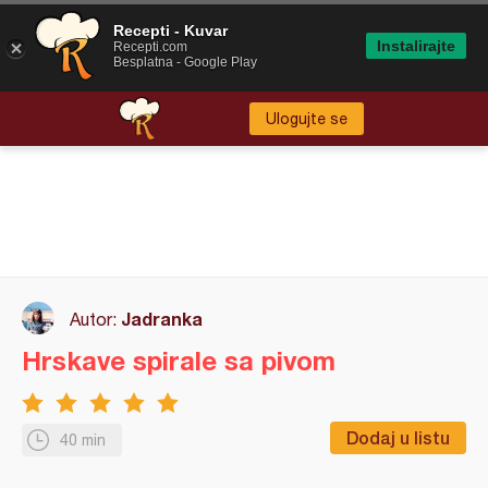
Recepti - Kuvar
Instalirajte
Recepti.com
Besplatna - Google Play
Ulogujte se
Jadranka
Autor:
Hrskave spirale sa pivom
Dodaj u listu
40 min