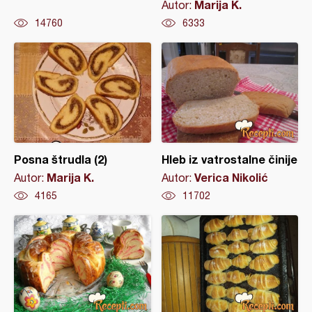
Marija K.
Autor:
14760
6333
Posna štrudla (2)
Hleb iz vatrostalne činije
Marija K.
Verica Nikolić
Autor:
Autor:
4165
11702