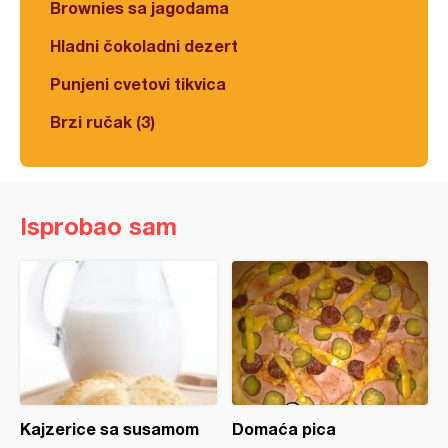
Brownies sa jagodama
Hladni čokoladni dezert
Punjeni cvetovi tikvica
Brzi ručak (3)
Isprobao sam
Kajzerice sa susamom
Domaća pica