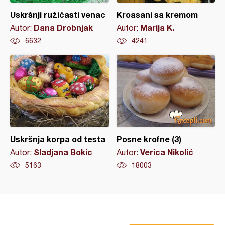
Uskršnji ružičasti venac
Kroasani sa kremom
Dana Drobnjak
Marija K.
Autor:
Autor:
6632
4241
Uskršnja korpa od testa
Posne krofne (3)
Sladjana Bokic
Verica Nikolić
Autor:
Autor:
5163
18003