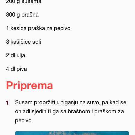
200 g susama
800 g brašna
1 kesica praška za pecivo
3 kašičice soli
2 dl ulja
4 dl piva
Priprema
Susam propržiti u tiganju na suvo, pa kad se
ohladi sjediniti ga sa brašnom i praškom za
pecivo.