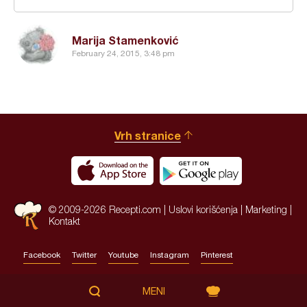
Marija Stamenković
February 24, 2015, 3:48 pm
Vrh stranice
© 2009-2026 Recepti.com |
Uslovi korišćenja
|
Marketing
|
Kontakt
Facebook
Twitter
Youtube
Instagram
Pinterest
Site by:
HALO