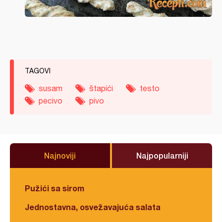
TAGOVI
susam
štapići
testo
pecivo
pivo
Najnoviji
Najpopularniji
Pužići sa sirom
Jednostavna, osvežavajuća salata