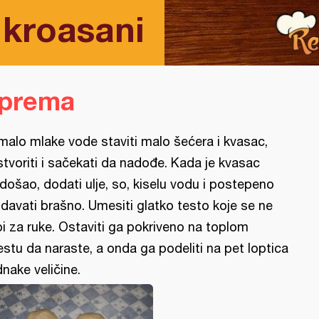
 kroasani
iprema
malo mlake vode staviti malo šećera i kvasac,
stvoriti i sačekati da nadođe. Kada je kvasac
došao, dodati ulje, so, kiselu vodu i postepeno
davati brašno. Umesiti glatko testo koje se ne
pi za ruke. Ostaviti ga pokriveno na toplom
stu da naraste, a onda ga podeliti na pet loptica
dnake veličine.