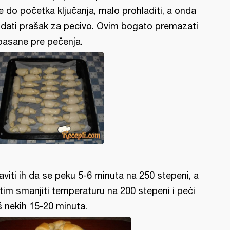
je do početka ključanja, malo prohladiti, a onda
dati prašak za pecivo. Ovim bogato premazati
oasane pre pečenja.
aviti ih da se peku 5-6 minuta na 250 stepeni, a
tim smanjiti temperaturu na 200 stepeni i peći
š nekih 15-20 minuta.