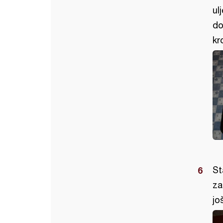
ul
do
kr
St
za
jo