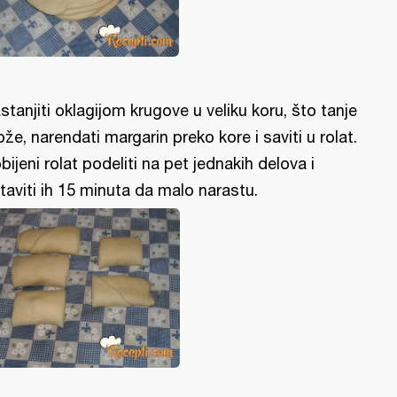
stanjiti oklagijom krugove u veliku koru, što tanje
že, narendati margarin preko kore i saviti u rolat.
bijeni rolat podeliti na pet jednakih delova i
taviti ih 15 minuta da malo narastu.