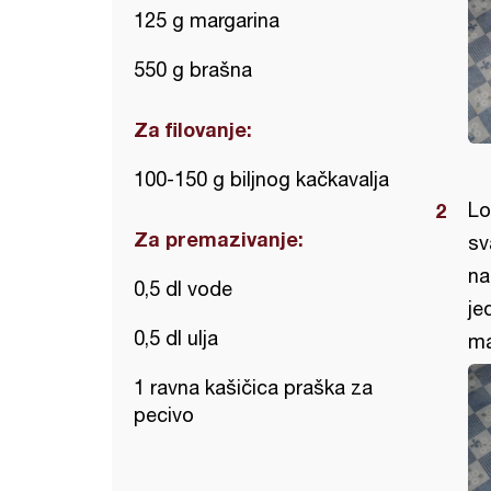
125 g margarina
550 g brašna
Za filovanje:
100-150 g biljnog kačkavalja
Lo
Za premazivanje:
sv
na
0,5 dl vode
je
0,5 dl ulja
ma
1 ravna kašičica praška za
pecivo