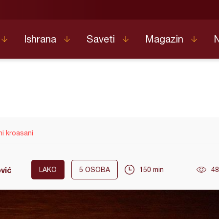
Ishrana
Saveti
Magazin
ni kroasani
ović
LAKO
5
OSOBA
150 min
48