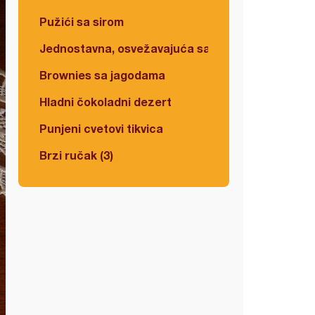
Pužići sa sirom
Jednostavna, osvežavajuća salata
Brownies sa jagodama
Hladni čokoladni dezert
Punjeni cvetovi tikvica
Brzi ručak (3)