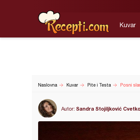
Kuvar
Naslovna
Kuvar
Pite i Testa
Posni sla
Sandra Stojiljković Cvetk
Autor: