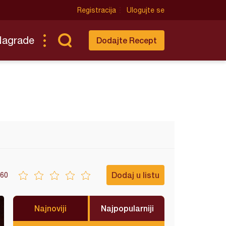
Registracija
Ulogujte se
Nagrade
Dodajte Recept
Dodaj u listu
60
Najnoviji
Najpopularniji