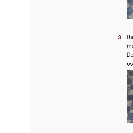
Ra
mo
Do
os