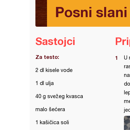
Posni slani
Sastojci
Pr
Za testo:
U 
ra
2 dl kisele vode
na
1 dl ulja
do
le
40 g svežeg kvasca
me
malo šećera
je
1 kašičica soli