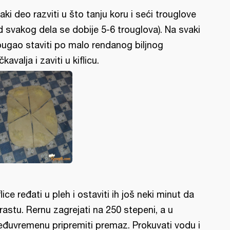
aki deo razviti u što tanju koru i seći trouglove
d svakog dela se dobije 5-6 trouglova). Na svaki
ougao staviti po malo rendanog biljnog
čkavalja i zaviti u kiflicu.
flice ređati u pleh i ostaviti ih još neki minut da
rastu. Rernu zagrejati na 250 stepeni, a u
đuvremenu pripremiti premaz. Prokuvati vodu i