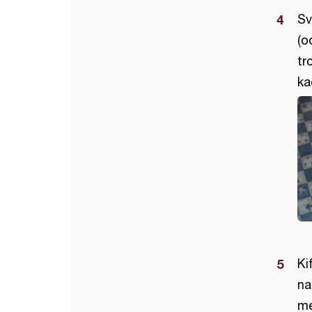
Sv
(o
tr
ka
Ki
na
me