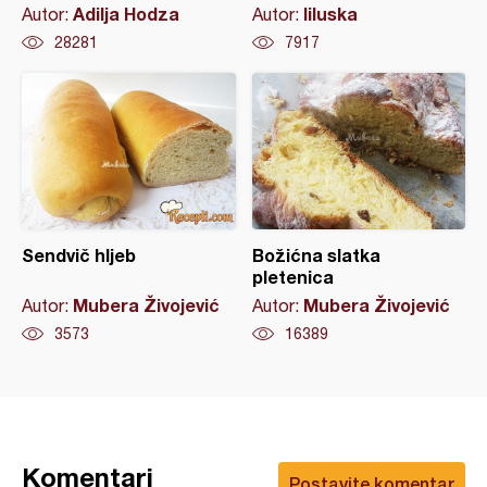
Adilja Hodza
liluska
Autor:
Autor:
28281
7917
Sendvič hljeb
Božićna slatka
pletenica
Mubera Živojević
Mubera Živojević
Autor:
Autor:
3573
16389
Komentari
Postavite komentar