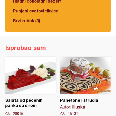
Hladni čokoladni dezert
Punjeni cvetovi tikvica
Brzi ručak (3)
Isprobao sam
Salata od pečenih
Panetone i štrudla
parika sa sirom
liluska
Autor:
28015
15137