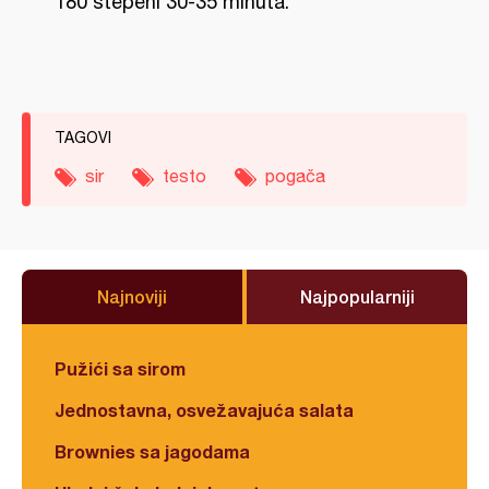
180 stepeni 30-35 minuta.
TAGOVI
sir
testo
pogača
Najnoviji
Najpopularniji
Pužići sa sirom
Jednostavna, osvežavajuća salata
Brownies sa jagodama