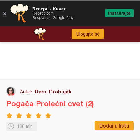
Recepti - Kuvar
Instalirajte
Recepti.com
Besplatna - Google Play
Ulogujte se
Dana Drobnjak
Autor:
Pogača Prolećni cvet (2)
Dodaj u listu
120 min