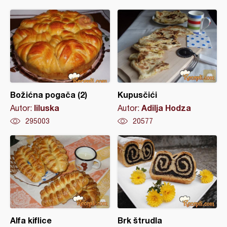
Božićna pogača (2)
Kupusčići
liluska
Adilja Hodza
Autor:
Autor:
295003
20577
Alfa kiflice
Brk štrudla