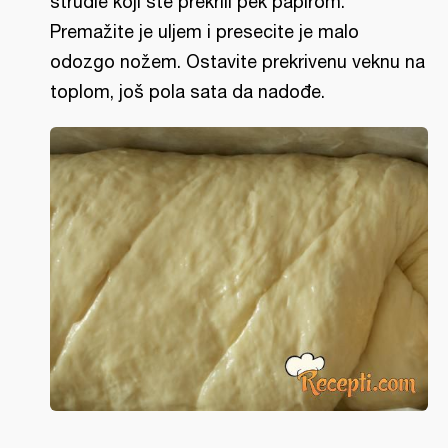
štrudle koji ste prekrili pek papirom.
Premažite je uljem i presecite je malo
odozgo nožem. Ostavite prekrivenu veknu na
toplom, još pola sata da nadođe.