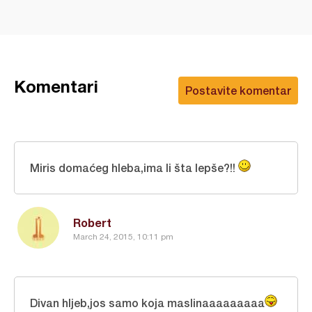
Komentari
Postavite komentar
Miris domaćeg hleba,ima li šta lepše?!!
Robert
March 24, 2015, 10:11 pm
Divan hljeb,jos samo koja maslinaaaaaaaaa