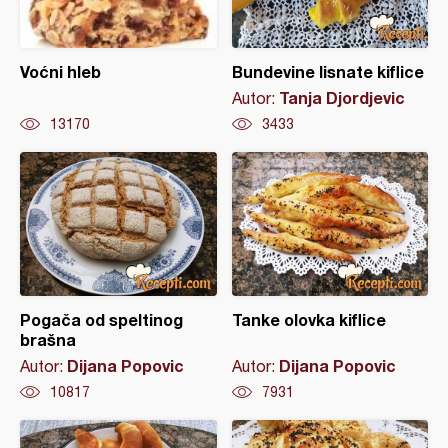
Voćni hleb
Bundevine lisnate kiflice
Tanja Djordjevic
Autor:
13170
3433
Pogača od speltinog
Tanke olovka kiflice
brašna
Dijana Popovic
Dijana Popovic
Autor:
Autor:
10817
7931