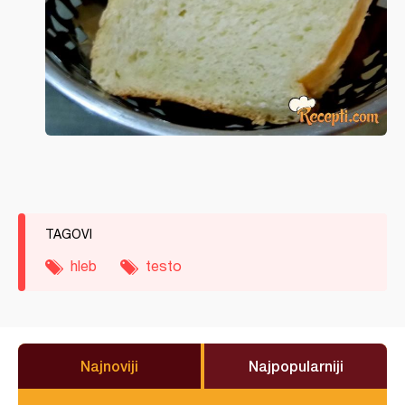
TAGOVI
hleb
testo
Najnoviji
Najpopularniji