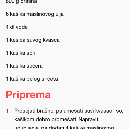
800 g brašna
6 kašika maslinovog ulja
4 dl vode
1 kesica suvog kvasca
1 kašika soli
1 kašika šećera
1 kašika belog sirćeta
Priprema
Prosejati brašno, pa umešati suvi kvasac i so,
kašikom dobro promešati. Napraviti
udubljenje, pa dodati 4 kašike maslinovog