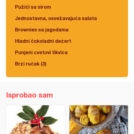
Pužići sa sirom
Jednostavna, osvežavajuća salata
Brownies sa jagodama
Hladni čokoladni dezert
Punjeni cvetovi tikvica
Brzi ručak (3)
Isprobao sam