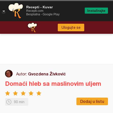
Recepti - Kuvar
Instalirajte
Recepti.com
Besplatna - Google Play
Ulogujte se
Gvozdena Živković
Autor:
Domaći hleb sa maslinovim uljem
Dodaj u listu
90 min