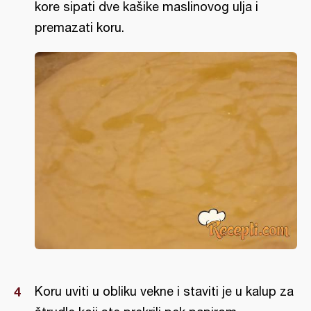
kore sipati dve kašike maslinovog ulja i
premazati koru.
Koru uviti u obliku vekne i staviti je u kalup za