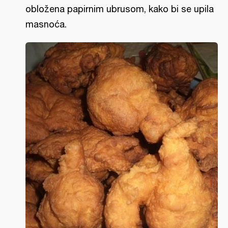
obložena papirnim ubrusom, kako bi se upila
masnoća.