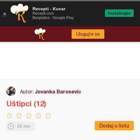
Recepti - Kuvar
Instalirajte
Recepti.com
Besplatna - Google Play
Ulogujte se
Jovanka Barosevic
Autor:
Uštipci (12)
Dodaj u listu
60 min