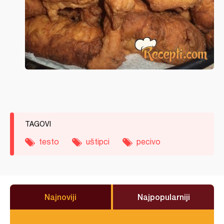
TAGOVI
testo
uštipci
pecivo
Najnoviji
Najpopularniji