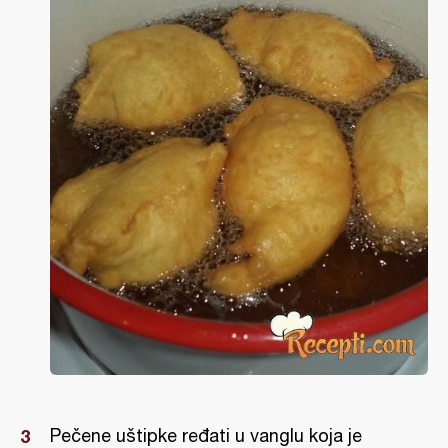
Pečene uštipke ređati u vanglu koja je