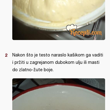
Nakon što je testo naraslo kašikom ga vaditi
i pržiti u zagrejanom dubokom ulju ili masti
do zlatno-žute boje.