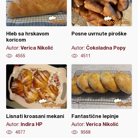
Hleb sa hrskavom
Posne uvrnute piroške
koricom
Verica Nikolić
Čokoladna Popy
Autor:
Autor:
4555
4511
Lisnati kroasani mekani
Fantastične lepinje
Indira HP
Verica Nikolić
Autor:
Autor:
4077
9568