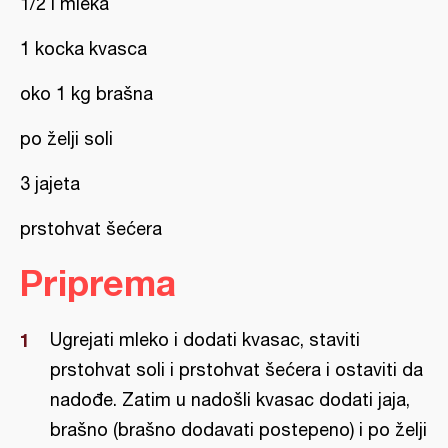
1/2 l mleka
1 kocka kvasca
oko 1 kg brašna
po želji soli
3 jajeta
prstohvat šećera
Priprema
Ugrejati mleko i dodati kvasac, staviti
prstohvat soli i prstohvat šećera i ostaviti da
nadođe. Zatim u nadošli kvasac dodati jaja,
brašno (brašno dodavati postepeno) i po želji