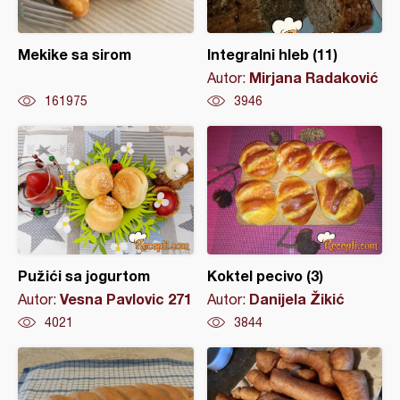
Mekike sa sirom
Integralni hleb (11)
Mirjana Radaković
Autor:
161975
3946
Pužići sa jogurtom
Koktel pecivo (3)
Vesna Pavlovic 271
Danijela Žikić
Autor:
Autor:
4021
3844