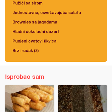
Pužići sa sirom
Jednostavna, osvežavajuća salata
Brownies sa jagodama
Hladni čokoladni dezert
Punjeni cvetovi tikvica
Brzi ručak (3)
Isprobao sam