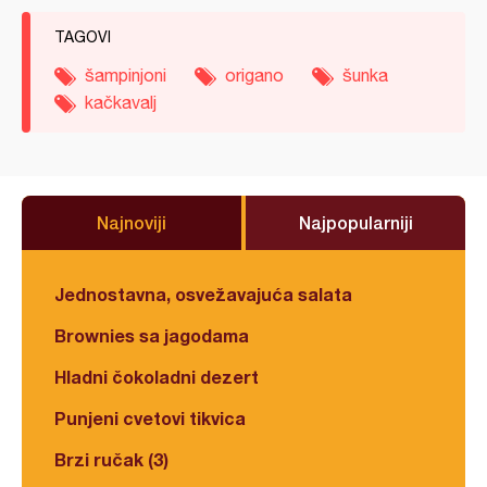
TAGOVI
šampinjoni
origano
šunka
kačkavalj
Najnoviji
Najpopularniji
Jednostavna, osvežavajuća salata
Brownies sa jagodama
Hladni čokoladni dezert
Punjeni cvetovi tikvica
Brzi ručak (3)