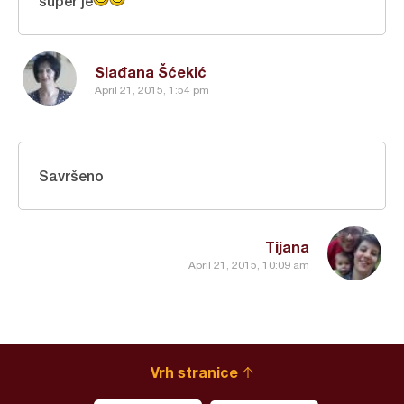
super je
Slađana Šćekić
April 21, 2015, 1:54 pm
Savršeno
Tijana
April 21, 2015, 10:09 am
Vrh stranice