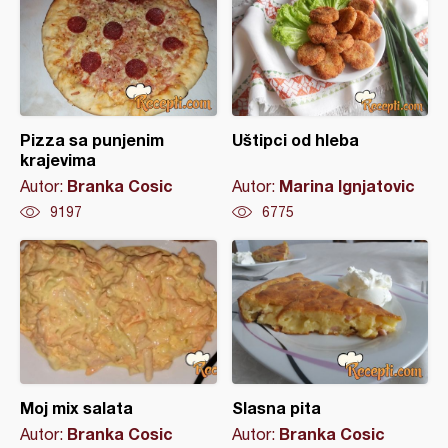
Pizza sa punjenim
Uštipci od hleba
krajevima
Branka Cosic
Marina Ignjatovic
Autor:
Autor:
9197
6775
Moj mix salata
Slasna pita
Branka Cosic
Branka Cosic
Autor:
Autor: