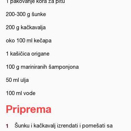
1 pakovanje kora za pitu
200-300 g šunke
200 g kačkavalja
oko 100 ml kečapa
1 kašičica origane
100 g mariniranih šamponjona
50 ml ulja
100 ml vode
Priprema
Šunku i kačkavalj izrendati i pomešati sa