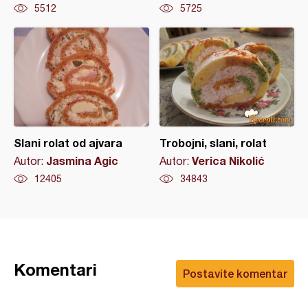
5512
5725
Slani rolat od ajvara
Trobojni, slani, rolat
Jasmina Agic
Verica Nikolić
Autor:
Autor:
12405
34843
Komentari
Postavite komentar