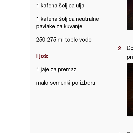
1 kafena šoljica ulja
1 kafena šoljica neutralne
pavlake za kuvanje
250-275 ml tople vode
Do
I još:
pr
1 jaje za premaz
malo semenki po izboru