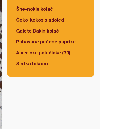
Šne-nokle kolač
Čoko-kokos sladoled
Galete Bakin kolač
Pohovane pečene paprike
Americke palačinke (30)
Slatka fokača