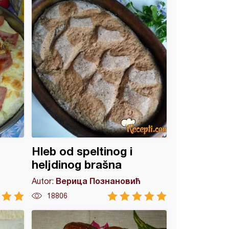
Hleb od speltinog i
heljdinog brašna
Верица Познановић
Autor:
18806