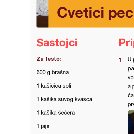
Cvetici pec
Sastojci
Pr
Za testo:
U 
pa
600 g brašna
vo
1 kašičica soli
a 
ča
1 kašika suvog kvasca
pr
1 kašika šećera
1 jaje