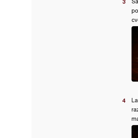
Sa
po
cv
La
ra
ma