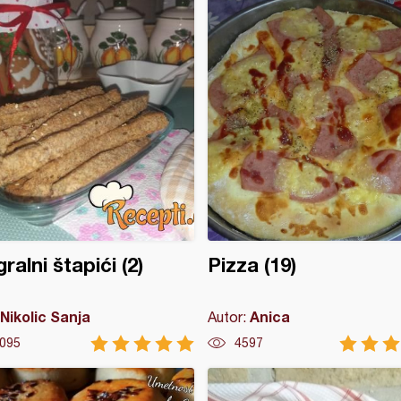
ralni štapići (2)
Pizza (19)
Nikolic Sanja
Anica
Autor:
095
4597