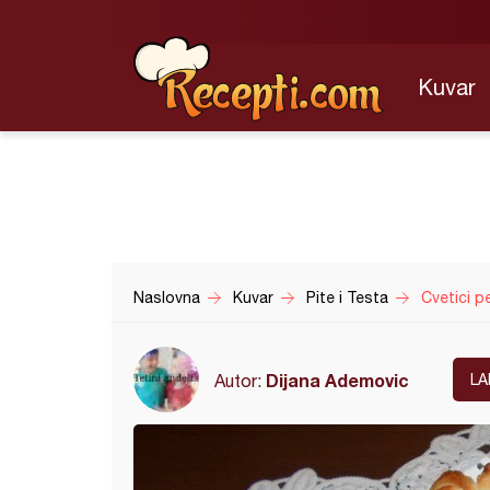
Kuvar
Naslovna
Kuvar
Pite i Testa
Cvetici p
Dijana Ademovic
Autor:
LA