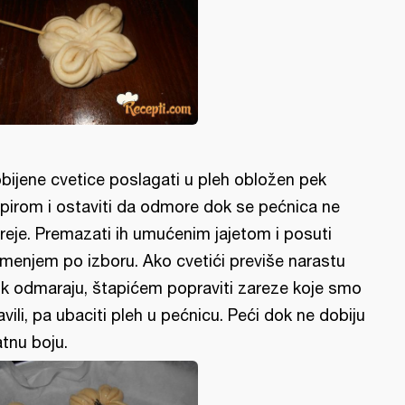
bijene cvetice poslagati u pleh obložen pek
pirom i ostaviti da odmore dok se pećnica ne
reje. Premazati ih umućenim jajetom i posuti
menjem po izboru. Ako cvetići previše narastu
k odmaraju, štapićem popraviti zareze koje smo
avili, pa ubaciti pleh u pećnicu. Peći dok ne dobiju
atnu boju.