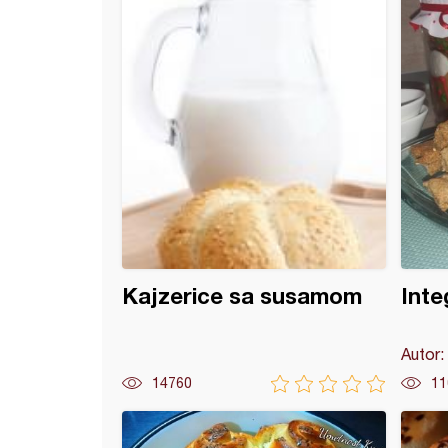
Kajzerice sa susamom
Integ
Autor:
14760
11
ice sa čvarcima (po receptu moje mame)