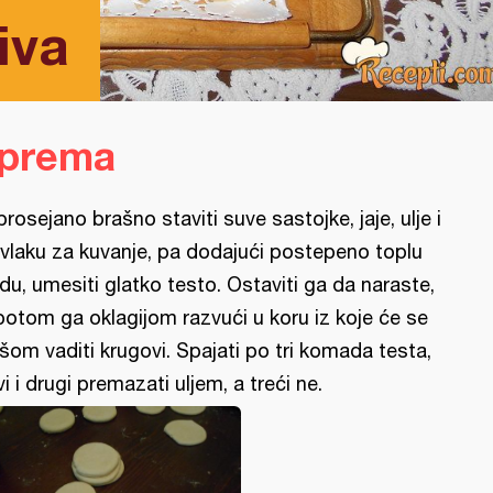
iva
iprema
prosejano brašno staviti suve sastojke, jaje, ulje i
vlaku za kuvanje, pa dodajući postepeno toplu
du, umesiti glatko testo. Ostaviti ga da naraste,
potom ga oklagijom razvući u koru iz koje će se
šom vaditi krugovi. Spajati po tri komada testa,
vi i drugi premazati uljem, a treći ne.