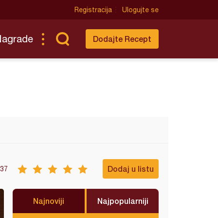
Registracija
Ulogujte se
Nagrade
Dodajte Recept
Dodaj u listu
37
Najnoviji
Najpopularniji