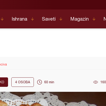
Ishrana
Saveti
Magazin
eciva
KO
4
OSOBA
60 min
160