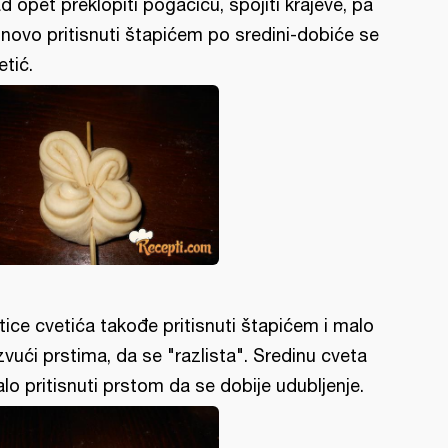
d opet preklopiti pogačicu, spojiti krajeve, pa
novo pritisnuti štapićem po sredini-dobiće se
etić.
tice cvetića takođe pritisnuti štapićem i malo
zvući prstima, da se "razlista". Sredinu cveta
lo pritisnuti prstom da se dobije udubljenje.