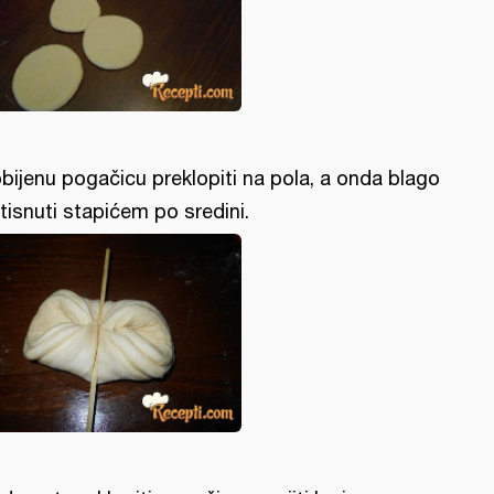
bijenu pogačicu preklopiti na pola, a onda blago
itisnuti stapićem po sredini.