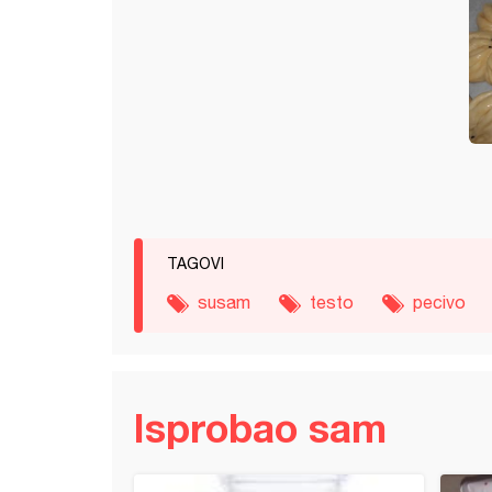
TAGOVI
susam
testo
pecivo
Isprobao sam
od speltinog i heljdinog brašna