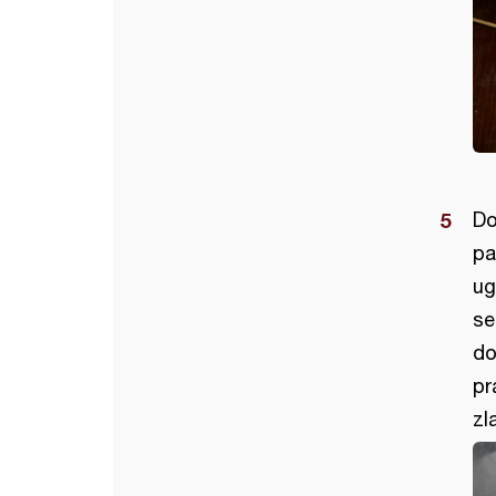
Do
pa
ug
se
do
pr
zl