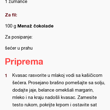
1 žumance
Za fil:
Menaž čokolade
100 g
Za posipanje:
šećer u prahu
Priprema
Kvasac rasvorite u mlakoj vodi sa kašičicom
šećera. Prosejano brašno pomešajte sa solju,
dodajte jaje, belance omekšali margarin,
mleko i na kraju nadošli kvasac. Zamesite
testo rukom, pokrijte krpom i ostavite sat