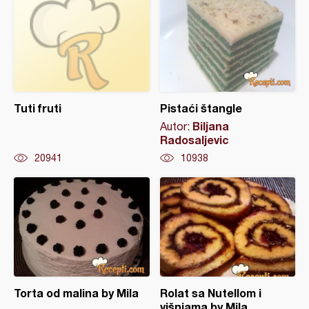
Tuti fruti
Pistaći štangle
Biljana
Autor:
Radosaljevic
20941
10938
Torta od malina by Mila
Rolat sa Nutellom i
višnjama by Mila