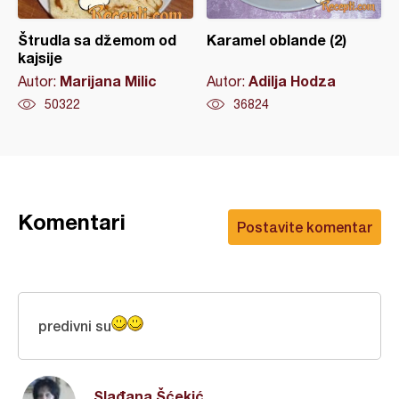
Štrudla sa džemom od
Karamel oblande (2)
kajsije
Marijana Milic
Adilja Hodza
Autor:
Autor:
50322
36824
Komentari
Postavite komentar
predivni su
Slađana Šćekić