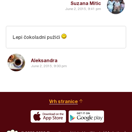
Suzana Mitic
June 2, 2015, 9:41 pm
Lepi čokoladni pužići
Aleksandra
June 2, 2015, 9:00 pm
Vrh stranice