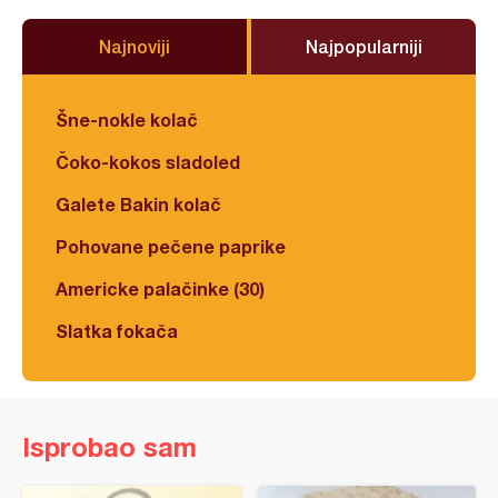
Najnoviji
Najpopularniji
Šne-nokle kolač
Čoko-kokos sladoled
Galete Bakin kolač
Pohovane pečene paprike
Americke palačinke (30)
Slatka fokača
Isprobao sam