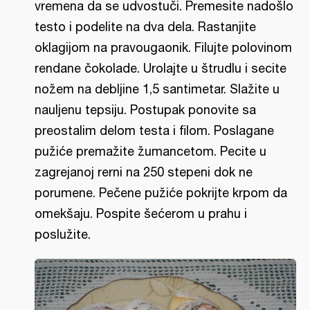
vremena da se udvostuči. Premesite nadošlo
testo i podelite na dva dela. Rastanjite
oklagijom na pravougaonik. Filujte polovinom
rendane čokolade. Urolajte u štrudlu i secite
nožem na debljine 1,5 santimetar. Slažite u
nauljenu tepsiju. Postupak ponovite sa
preostalim delom testa i filom. Poslagane
pužiće premažite žumancetom. Pecite u
zagrejanoj rerni na 250 stepeni dok ne
porumene. Pečene pužiće pokrijte krpom da
omekšaju. Pospite šećerom u prahu i
poslužite.