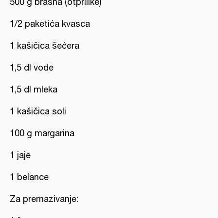
500 g brašna (otprilike)
1/2 paketića kvasca
1 kašičica šećera
1,5 dl vode
1,5 dl mleka
1 kašičica soli
100 g margarina
1 jaje
1 belance
Za premazivanje: