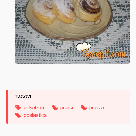
TAGOVI
čokolada
pužići
pecivo
poslastica