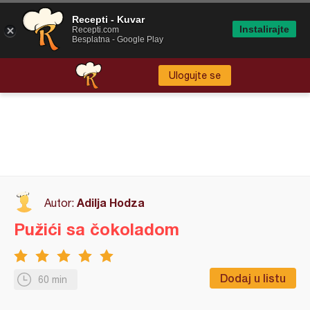
Recepti - Kuvar
Instalirajte
Recepti.com
Besplatna - Google Play
Ulogujte se
Adilja Hodza
Autor:
Pužići sa čokoladom
Dodaj u listu
60 min