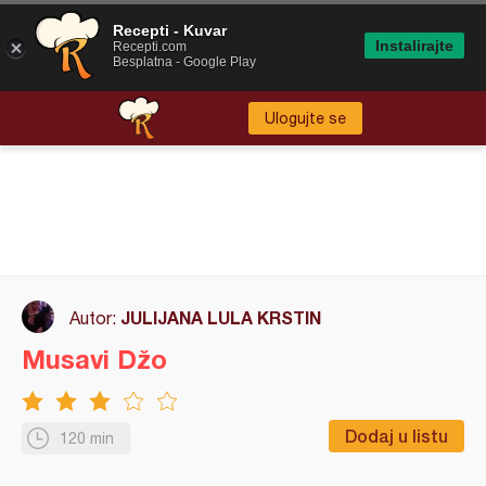
Recepti - Kuvar
Instalirajte
Recepti.com
Besplatna - Google Play
Ulogujte se
JULIJANA LULA KRSTIN
Autor:
Musavi Džo
Dodaj u listu
120 min