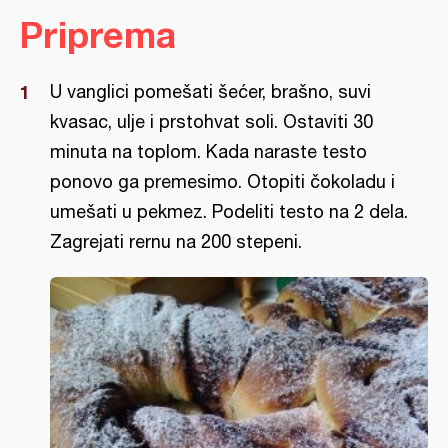
Priprema
U vanglici pomešati šećer, brašno, suvi
kvasac, ulje i prstohvat soli. Ostaviti 30
minuta na toplom. Kada naraste testo
ponovo ga premesimo. Otopiti čokoladu i
umešati u pekmez. Podeliti testo na 2 dela.
Zagrejati rernu na 200 stepeni.