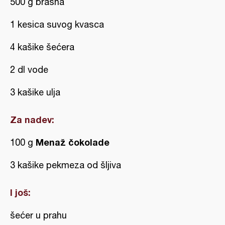
500 g brašna
1 kesica suvog kvasca
4 kašike šećera
2 dl vode
3 kašike ulja
Za nadev:
Menaž čokolade
100 g
3 kašike pekmeza od šljiva
I još:
šećer u prahu