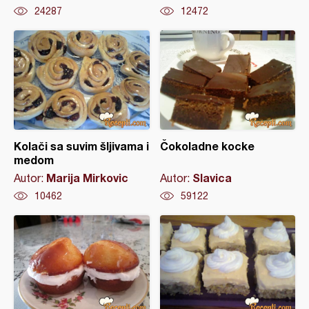
24287
12472
Kolači sa suvim šljivama i
Čokoladne kocke
medom
Marija Mirkovic
Slavica
Autor:
Autor:
10462
59122