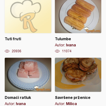
Tuti fruti
Tulumbe
Ivana
Autor:
20936
11074
Domaći ratluk
Savršene prženice
Ivana
Milica
Autor:
Autor: