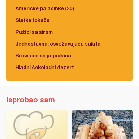
Americke palačinke (30)
Slatka fokača
Pužići sa sirom
Jednostavna, osvežavajuća salata
Brownies sa jagodama
Hladni čokoladni dezert
Isprobao sam