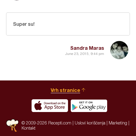
Super su!
Sandra Maras
June 23, 2015, 9:44 pm
Vrh stranice
© 2009-2026 Recepti.com |
Uslovi korišćenja
|
Marketing
|
Kontakt