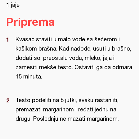
1 jaje
Priprema
Kvasac staviti u malo vode sa šećerom i
kašikom brašna. Kad nadođe, usuti u brašno,
dodati so, preostalu vodu, mleko, jaja i
zamesiti mekše testo. Ostaviti ga da odmara
15 minuta.
Testo podeliti na 8 jufki, svaku rastanjiti,
premazati margarinom i ređati jednu na
drugu. Poslednju ne mazati margarinom.