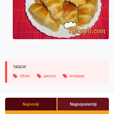
TAGOVI
džem
pecivo
kroasan
Najnoviji
Najpopularniji