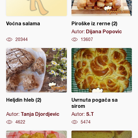
Voćna salama
Piroške iz rerne (2)
Dijana Popovic
Autor:
20344
13607
Heljdin hleb (2)
Uvrnuta pogača sa
sirom
Tanja Djordjevic
S.T
Autor:
Autor:
4622
5474