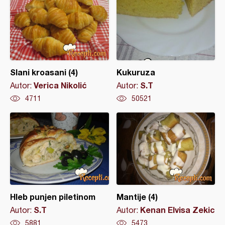
Slani kroasani (4)
Kukuruza
Verica Nikolić
S.T
Autor:
Autor:
4711
50521
Hleb punjen piletinom
Mantije (4)
S.T
Kenan Elvisa Zekic
Autor:
Autor:
5881
5473