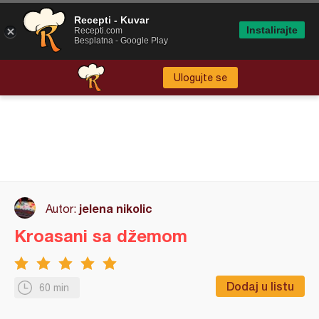
Recepti - Kuvar
Instalirajte
Recepti.com
Besplatna - Google Play
Ulogujte se
jelena nikolic
Autor:
Kroasani sa džemom
Dodaj u listu
60 min