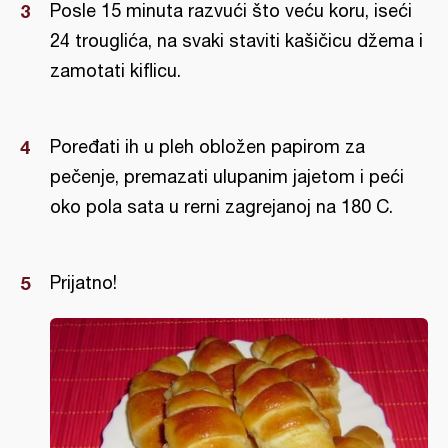
Posle 15 minuta razvući što veću koru, iseći
24 trouglića, na svaki staviti kašičicu džema i
zamotati kiflicu.
Poređati ih u pleh obložen papirom za
pečenje, premazati ulupanim jajetom i peći
oko pola sata u rerni zagrejanoj na 180 C.
Prijatno!