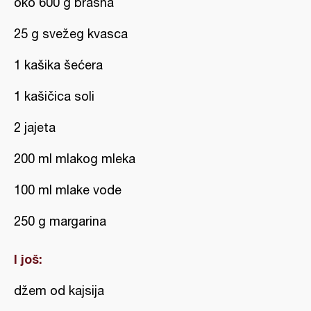
oko 600 g brašna
25 g svežeg kvasca
1 kašika šećera
1 kašičica soli
2 jajeta
200 ml mlakog mleka
100 ml mlake vode
250 g margarina
I još:
džem od kajsija