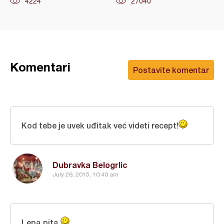
4224
27040
Komentari
Postavite komentar
Kod tebe je uvek uđitak već videti recept!
Dubravka Belogrlic
July 26, 2015, 10:40 am
Lepa pita