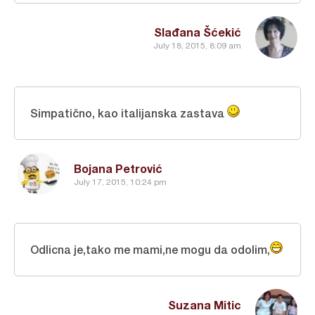
Slađana Šćekić
July 18, 2015, 8:09 am
Simpatično, kao italijanska zastava
Bojana Petrović
July 17, 2015, 10:24 pm
Odlicna je,tako me mami,ne mogu da odolim,
Suzana Mitic