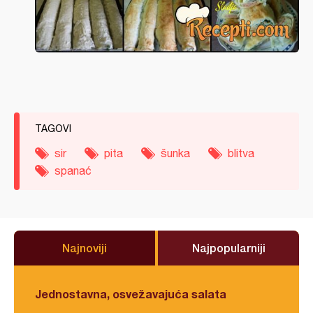
TAGOVI
sir
pita
šunka
blitva
spanać
Najnoviji
Najpopularniji
Jednostavna, osvežavajuća salata