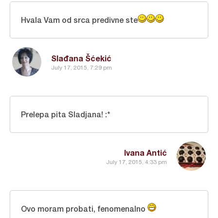
Hvala Vam od srca predivne ste
Slađana Šćekić
July 17, 2015, 7:29 pm
Prelepa pita Sladjana! :*
Ivana Antić
July 17, 2015, 4:33 pm
Ovo moram probati, fenomenalno