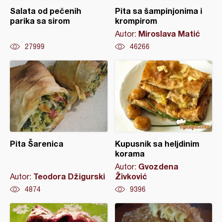
Salata od pečenih
Pita sa šampinjonima i
parika sa sirom
krompirom
Miroslava Matić
Autor:
27999
46266
Pita Šarenica
Kupusnik sa heljdinim
korama
Gvozdena
Autor:
Teodora Džigurski
Živković
Autor:
4874
9396