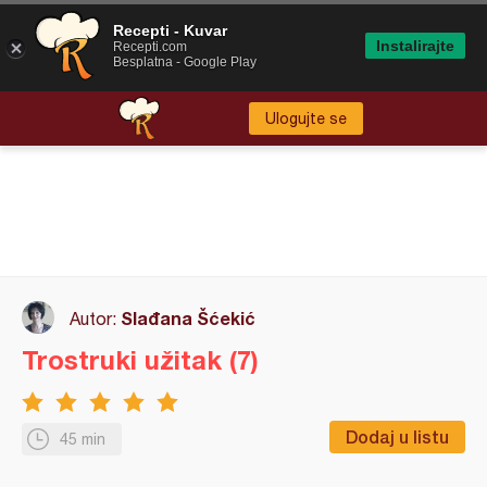
Recepti - Kuvar
Instalirajte
Recepti.com
Besplatna - Google Play
Ulogujte se
Slađana Šćekić
Autor:
Trostruki užitak (7)
Dodaj u listu
45 min