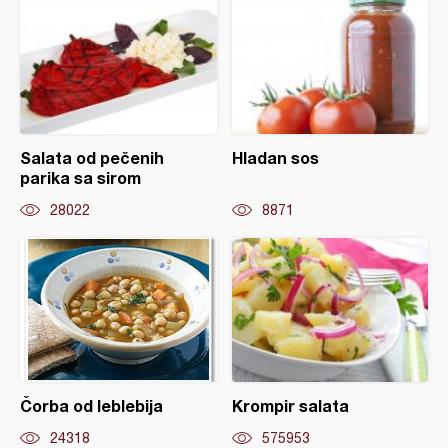
Salata od pečenih
Hladan sos
parika sa sirom
28022
8871
Čorba od leblebija
Krompir salata
24318
575953