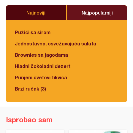
Najnoviji
Najpopularniji
Pužići sa sirom
Jednostavna, osvežavajuća salata
Brownies sa jagodama
Hladni čokoladni dezert
Punjeni cvetovi tikvica
Brzi ručak (3)
Isprobao sam