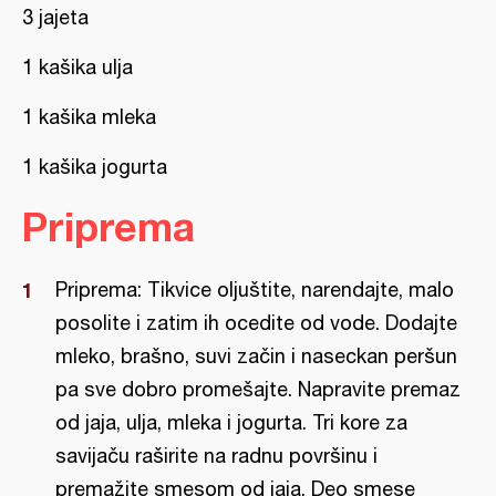
3 jajeta
1 kašika ulja
1 kašika mleka
1 kašika jogurta
Priprema
Priprema: Tikvice oljuštite, narendajte, malo
posolite i zatim ih ocedite od vode. Dodajte
mleko, brašno, suvi začin i naseckan peršun
pa sve dobro promešajte. Napravite premaz
od jaja, ulja, mleka i jogurta. Tri kore za
savijaču raširite na radnu površinu i
premažite smesom od jaja. Deo smese