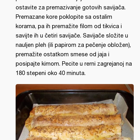
ostavite za premazivanje gotovih savijača.
Premazane kore poklopite sa ostalim
korama, pa ih premažite filom od tikvica i
savijte ih u četiri savijače. Savijače složite u
nauljen pleh (ili papirom za pečenje obložen),
premažite ostatkom smese od jaja i
posipajte kimom. Pecite u rerni zagrejanoj na
180 stepeni oko 40 minuta.