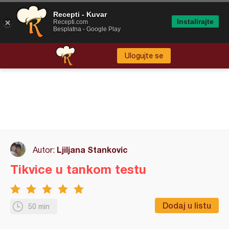
Recepti - Kuvar
Instalirajte
Recepti.com
Besplatna - Google Play
Ulogujte se
Ljiljana Stankovic
Autor:
Tikvice u tankom testu
Dodaj u listu
50 min