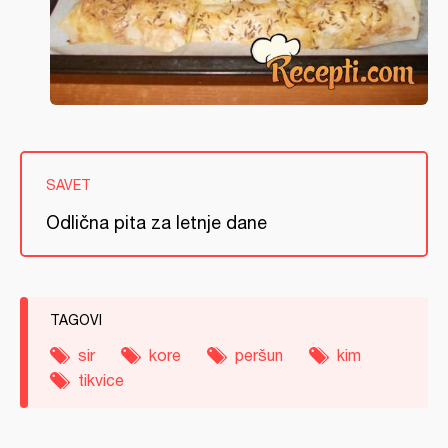
SAVET
Odlična pita za letnje dane
TAGOVI
sir
kore
peršun
kim
tikvice