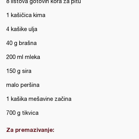
8 listova gotovih kora za pitu
1 kašičica kima
4 kašike ulja
40 g brašna
200 ml mleka
150 g sira
malo peršina
1 kašika mešavine začina
700 g tikvica
Za premazivanje: