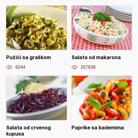
Pužići sa graškom
Salata od makarona
6244
257628
Salata od crvenog
Paprike sa bademima
kupusa