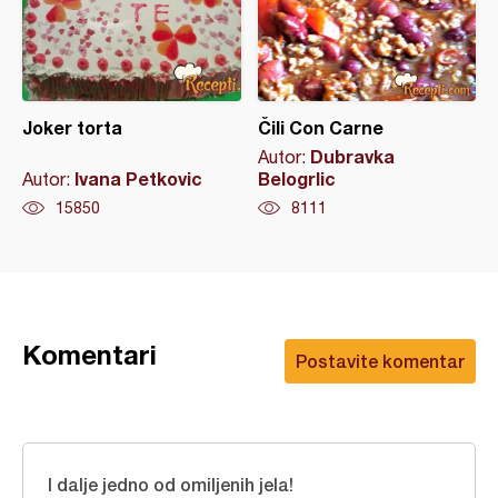
Joker torta
Čili Con Carne
Dubravka
Autor:
Ivana Petkovic
Belogrlic
Autor:
15850
8111
Komentari
Postavite komentar
I dalje jedno od omiljenih jela!