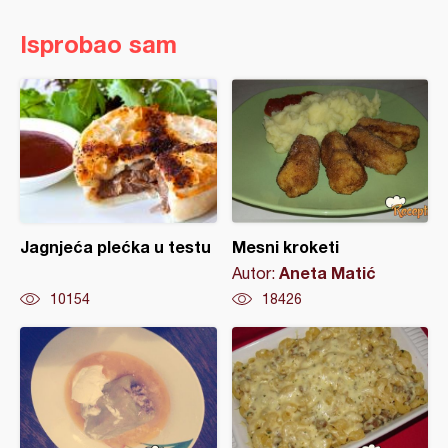
Isprobao sam
Jagnjeća plećka u testu
Mesni kroketi
Aneta Matić
Autor:
10154
18426