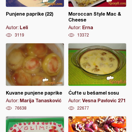
Punjene paprike (22)
Moroccan Style Mac &
Cheese
Leli
Erna
Autor:
Autor:
3119
13372
Kuvane punjene paprike
Ćufte u bešamel sosu
Marija Tanasković
Vesna Pavlovic 271
Autor:
Autor:
76638
22677