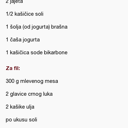
2 jajeta
1/2 kašičice soli
1 šolja (od jogurta) brašna
1 čaša jogurta
1 kašičica sode bikarbone
Za fil:
300 g mlevenog mesa
2 glavice crnog luka
2 kašike ulja
po ukusu soli