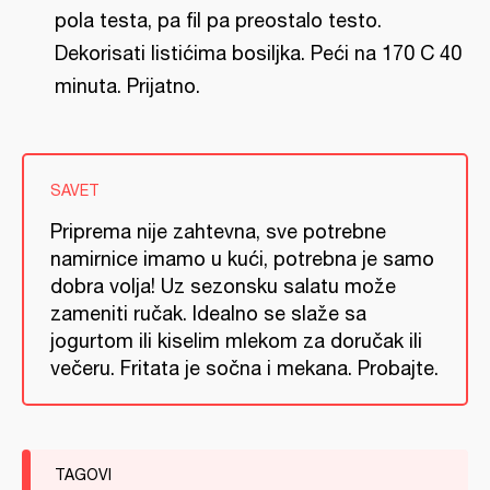
pola testa, pa fil pa preostalo testo.
Dekorisati listićima bosiljka. Peći na 170 C 40
minuta. Prijatno.
SAVET
Priprema nije zahtevna, sve potrebne
namirnice imamo u kući, potrebna je samo
dobra volja! Uz sezonsku salatu može
zameniti ručak. Idealno se slaže sa
jogurtom ili kiselim mlekom za doručak ili
večeru. Fritata je sočna i mekana. Probajte.
TAGOVI