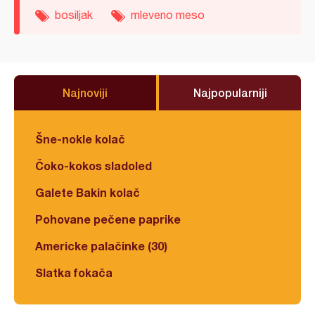
bosiljak
mleveno meso
Najnoviji
Najpopularniji
Šne-nokle kolač
Čoko-kokos sladoled
Galete Bakin kolač
Pohovane pečene paprike
Americke palačinke (30)
Slatka fokača