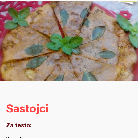
Sastojci
Za testo: