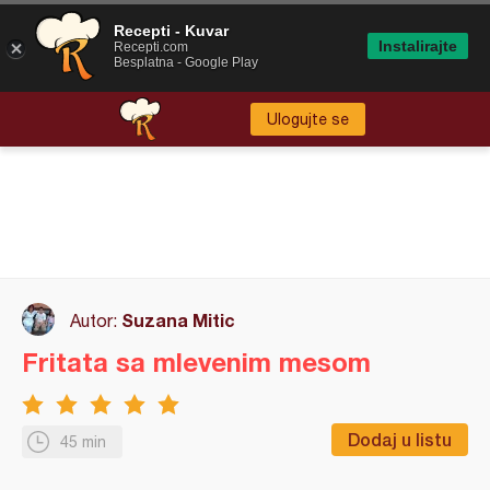
Recepti - Kuvar
Instalirajte
Recepti.com
Besplatna - Google Play
Ulogujte se
Suzana Mitic
Autor:
Fritata sa mlevenim mesom
Dodaj u listu
45 min