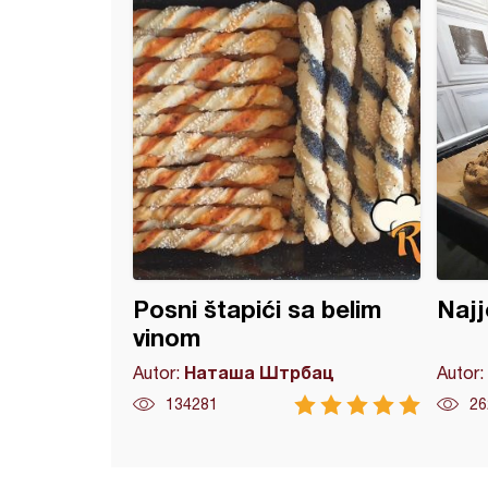
Posni štapići sa belim
Najj
vinom
Наташа Штрбац
Autor:
Autor:
134281
26