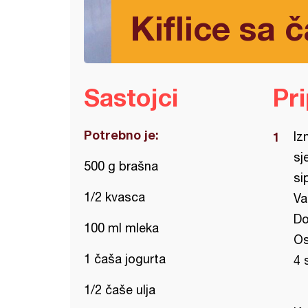
Kiflice sa 
Sastojci
Pr
Potrebno je:
Iz
sj
500 g brašna
si
1/2 kvasca
Va
Do
100 ml mleka
Os
1 čaša jogurta
4 
1/2 čaše ulja