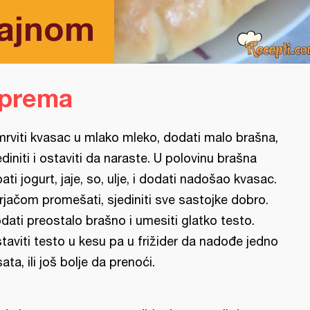
čajnom
iprema
mrviti kvasac u mlako mleko, dodati malo brašna,
ediniti i ostaviti da naraste. U polovinu brašna
pati jogurt, jaje, so, ulje, i dodati nadošao kvasac.
rjačom promešati, sjediniti sve sastojke dobro.
dati preostalo brašno i umesiti glatko testo.
taviti testo u kesu pa u frižider da nadođe jedno
sata, ili još bolje da prenoći.