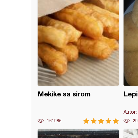
le sa krem sirom
Mekike sa sirom
Lepi
Autor:
161986
29
ke sa sirom