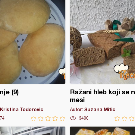
nje (9)
Ražani hleb koji se 
mesi
Kristina Todorovic
Suzana Mitic
Autor:
74
3490