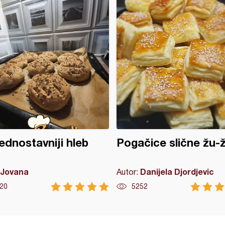
ednostavniji hleb
Pogačice slične žu-
Jovana
Danijela Djordjevic
Autor:
20
5252