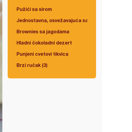
Pužići sa sirom
Jednostavna, osvežavajuća salata
Brownies sa jagodama
Hladni čokoladni dezert
Punjeni cvetovi tikvica
Brzi ručak (3)