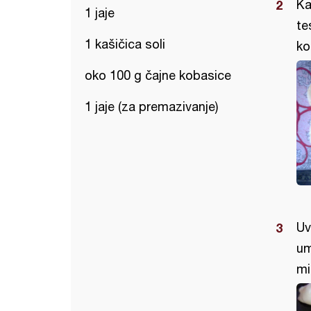
Ka
1 jaje
te
1 kašičica soli
ko
oko 100 g čajne kobasice
1 jaje (za premazivanje)
Uv
um
mi