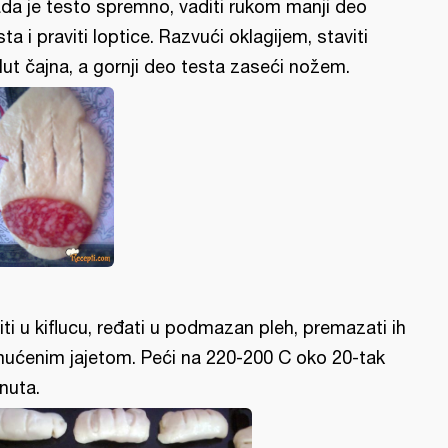
da je testo spremno, vaditi rukom manji deo
sta i praviti loptice. Razvući oklagijem, staviti
lut čajna, a gornji deo testa zaseći nožem.
iti u kiflucu, ređati u podmazan pleh, premazati ih
ućenim jajetom. Peći na 220-200 C oko 20-tak
nuta.