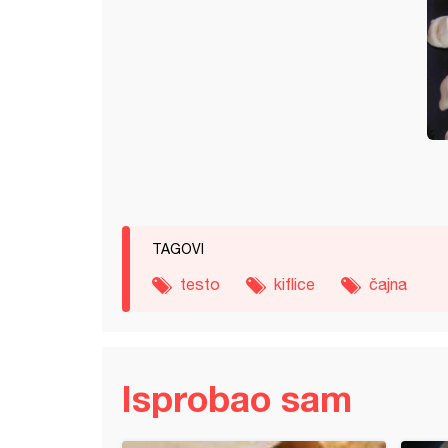
TAGOVI
testo
kiflice
čajna
Isprobao sam