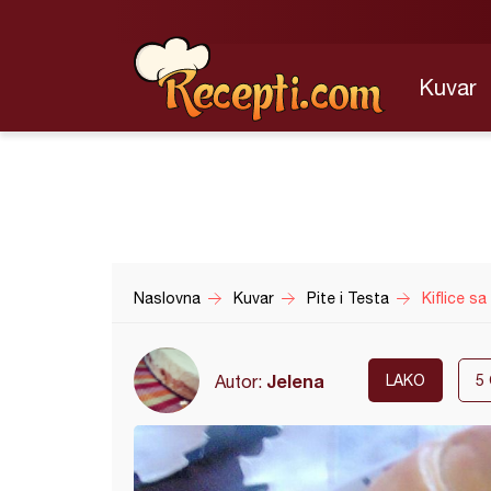
Kuvar
Naslovna
Kuvar
Pite i Testa
Kiflice s
Jelena
Autor:
LAKO
5