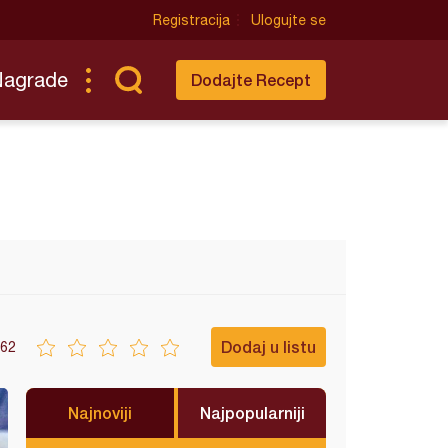
Registracija
Ulogujte se
Nagrade
Dodajte Recept
Dodaj u listu
62
Najnoviji
Najpopularniji