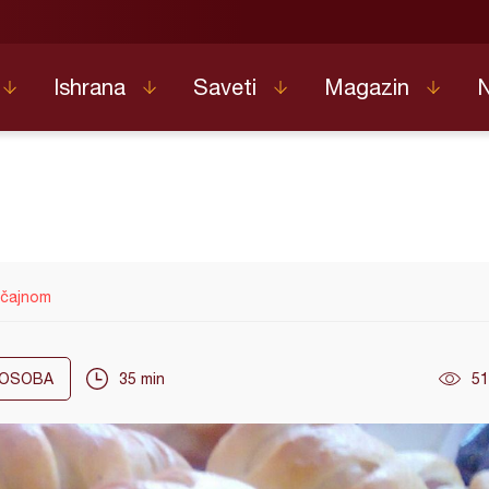
Ishrana
Saveti
Magazin
a čajnom
OSOBA
35 min
51