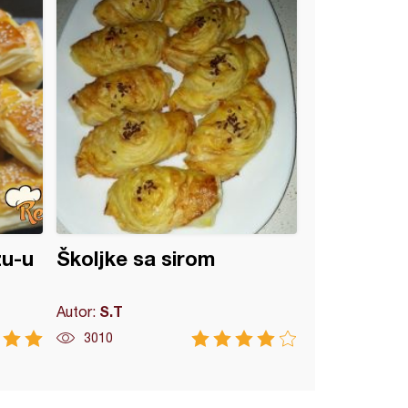
žu-u
Školjke sa sirom
S.T
Autor:
3010